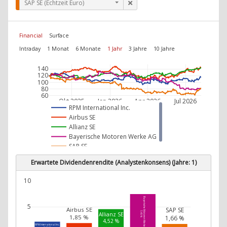
SAP SE (Echtzeit Euro)
Financial
Surface
Intraday
1 Monat
6 Monate
1 Jahr
3 Jahre
10 Jahre
140
120
100
80
60
Okt 2025
Jan 2026
Apr 2026
Jul 2026
RPM International Inc.
Airbus SE
Allianz SE
Bayerische Motoren Werke AG
SAP SE
Erwartete Dividendenrendite (Analystenkonsens) (Jahre: 1)
10
Bayerische Motoren Werke AG
5
Airbus SE
SAP SE
7,45 %
Allianz SE
1,85 %
1,66 %
4,52 %
RPM International Inc.