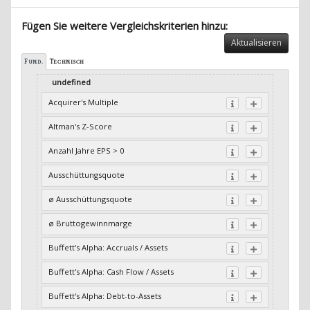
Fügen Sie weitere Vergleichskriterien hinzu:
Aktualisieren
Fund.
Technisch
undefined
Acquirer's Multiple
Altman's Z-Score
Anzahl Jahre EPS > 0
Ausschüttungsquote
ø Ausschüttungsquote
ø Bruttogewinnmarge
Buffett's Alpha: Accruals / Assets
Buffett's Alpha: Cash Flow / Assets
Buffett's Alpha: Debt-to-Assets