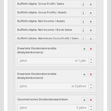
Buffett's Alpha: Gross Profit / Sales
Buffett's Alpha: Gross Profits / Assets
Buffett's Alpha: Net Income / Assets
Buffett's Alpha: Net Income / Book Value
Buffett's Alpha: Wachstum Gross Profit / Sales
Buffett's Alpha: Wachstum Residual Cash Flow
Erwartete Dividendenrendite
/ Assets
(Analystenkonsens)
Buffett's Alpha: Wachstum Residual Gross
Jahre
Profits / Assets
Buffett's Alpha: Wachstum Residual Net
Erwartete Dividendenrendite
Income / Assets
(Analystenkonsens)
Buffett's Alpha: Wachstum Residual Net
Jahre
Income / Book Value
Cash-Quote
Geometrisches Dividendenwachstum
CFO / Interest Expense
Jahre