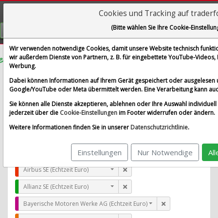
Cookies und Tracking auf trader
Visualizations
(Bitte wählen Sie Ihre Cookie-Einstellun
GRATIS REGISTRIEREN
Wir verwenden notwendige Cookies, damit unsere Website technisch funktion
wir außerdem Dienste von Partnern, z. B. für eingebettete YouTube-Videos
Werbung.
RPM International Inc.
Dabei können Informationen auf Ihrem Gerät gespeichert oder ausgelesen 
im Vergleich mit Airbus SE, Allianz SE, Bayerische Moto
Google/YouTube oder Meta übermittelt werden. Eine Verarbeitung kann auc
Alle Aktien entfernen
Standard-Vergleich
Sie können alle Dienste akzeptieren, ablehnen oder Ihre Auswahl individuell 
Aktualisieren
jederzeit über die
Cookie-Einstellungen
im Footer widerrufen oder ändern.
Weitere Informationen finden Sie in unserer
Datenschutzrichtlinie
.
Einstellungen
Nur Notwendige
Al
RPM International Inc. (Echtzeit USD)
Airbus SE (Echtzeit Euro)
Allianz SE (Echtzeit Euro)
Bayerische Motoren Werke AG (Echtzeit Euro)