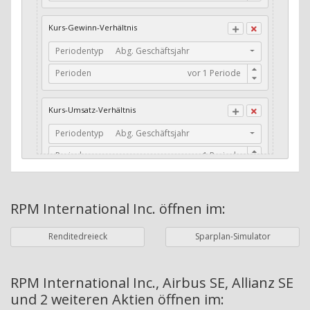
CFO / Total Debt
Kurs-Gewinn-Verhältnis
Current Ratio
Periodentyp
Abg. Geschäftsjahr
Long-Term Debt to Working Capital
Perioden
Dividenden-Check
Erwartetes Dividenden-Wachstum
Kurs-Umsatz-Verhältnis
Stabiles Dividenden-Wachstum
Periodentyp
Abg. Geschäftsjahr
Stabiles Dividenden-Wachstum (TTM)
Perioden
Stabiles Absolutes Dividenden-Wachstum
Marktkapitalisierung
Dividendenkontinuität
RPM International Inc.
öffnen im:
Währung
Bilanzierungswährung
Dividendenkontinuität (Morningstar)
Renditedreieck
Sparplan-Simulator
Dividendenrendite (angekündigt)
ø Nettogewinnmarge
Dividendenrendite (gezahlt)
Periodentyp
Jahre
RPM International Inc., Airbus SE, Allianz SE
und 2 weiteren Aktien
öffnen im:
Adj. Dividendenrendite (Market Cap)
Perioden