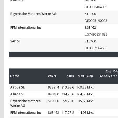
Allianz SE
840400
DE0008404005
Bayerische Motoren Werke AG
519000
DE0005190003
RPM International Inc.
863462
US7496851038
SAP SE
716460
DE0007164600
Erw. Div
Name
WKN
Kurs
Mkt.-
Cap.
(Analyste
Airbus SE
938914
213,88 €
169,28 Mrd.
Allianz SE
840400
434,70 €
164,88 Mrd.
Bayerische Motoren
519000
59,76 €
35,66 Mrd.
Werke AG
RPM International Inc.
863462
117,27 $
14,98 Mrd.