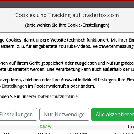
aderFox für mächtige Research-Tools
Cookies und Tracking auf traderfox.com
(Bitte wählen Sie Ihre Cookie-Einstellungen)
 Cookies, damit unsere Website technisch funktioniert. Mit Ihrer Ei
rtnern, z. B. für eingebettete YouTube-Videos, Reichweitenmessung 
che Motoren Werke AG und 1 weitere Aktie
nen auf Ihrem Gerät gespeichert oder ausgelesen und Nutzungsdaten
a übermittelt werden. Eine Verarbeitung kann auch außerhalb der E
zeit USD)
Airbus SE (Echtzeit Euro)
Allianz S
kzeptieren, ablehnen oder Ihre Auswahl individuell festlegen. Ihre Ein
G (Echtzeit Euro)
SAP SE (Echtzeit Euro)
-Einstellungen
im Footer widerrufen oder ändern.
nden Sie in unserer
Datenschutzrichtlinie
.
Kurs
Umsatz 2027
ährung
Börsen­wert
Perf.
KUV 2027
Einstellungen
Nur Notwendige
Alle akzeptiere
EUR
213,88 €
169,28 Mrd.
89.327 Mio
0,67 %
1,8