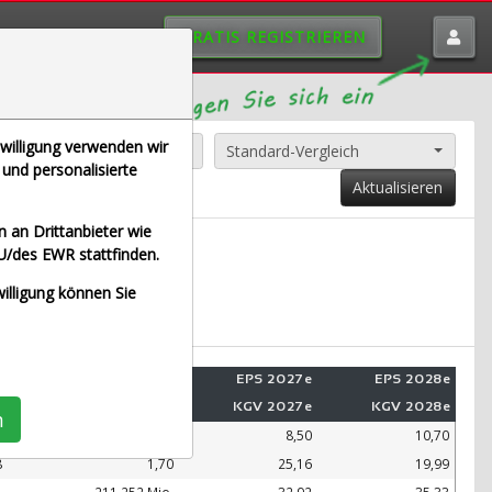
GRATIS REGISTRIEREN
nwilligung verwenden wir
Alle Aktien entfernen
Standard-Vergleich
und personalisierte
Aktualisieren
 an Drittanbieter wie
U/des EWR stattfinden.
E (Echtzeit Euro)
willigung können Sie
e
Umsatz 2028e
EPS 2027e
EPS 2028e
e
KUV 2028e
KGV 2027e
KGV 2028e
n
.
99.109 Mio.
8,50
10,70
8
1,70
25,16
19,99