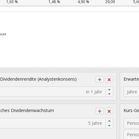
1,63 %
1,48 %
4,90 %
29,09
5,6
hnet
 Dividendenrendite (Analystenkonsens)
Erwarte
Jahre
sches Dividendenwachstum
Kurs-Ge
Perio
Perio