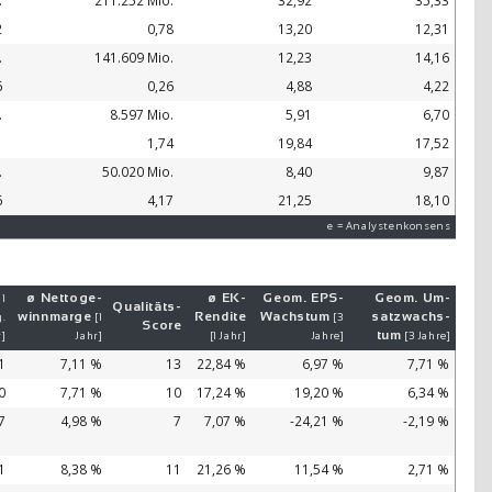
.
211.252 Mio.
32,92
35,33
2
0,78
13,20
12,31
.
141.609 Mio.
12,23
14,16
6
0,26
4,88
4,22
.
8.597 Mio.
5,91
6,70
1
1,74
19,84
17,52
.
50.020 Mio.
8,40
9,87
6
4,17
21,25
18,10
e = Analystenkonsens
ø Netto­ge­
ø EK-
Geom. EPS-
Geom. Um­
 1
Qualitäts-
winn­mar­ge
Ren­di­te
Wachs­tum
satz­wachs­
.
[1
[3
Score
tum
r]
Jahr]
[1 Jahr]
Jahre]
[3 Jahre]
1
7,11 %
13
22,84 %
6,97 %
7,71 %
0
7,71 %
10
17,24 %
19,20 %
6,34 %
7
4,98 %
7
7,07 %
-24,21 %
-2,19 %
1
8,38 %
11
21,26 %
11,54 %
2,71 %