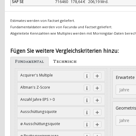
SAP SE
716460
178,64 €
206,19 Mrd.
Estimates werden von Factset geliefert.
Fundamentaldaten werden von Facunda und Factset geliefert.
Abgeleitete Kennzahlen wie Multiples werden mit Morningstar-Daten berec
Fügen Sie weitere Vergleichskriterien hinzu:
Fundamental
Technisch
Acquirer's Multiple
Erwartete
Altman's Z-Score
Jahre
Anzahl Jahre EPS > 0
Geometri
Ausschüttungsquote
Jahre
ø Ausschüttungsquote
ø Bruttogewinnmarge