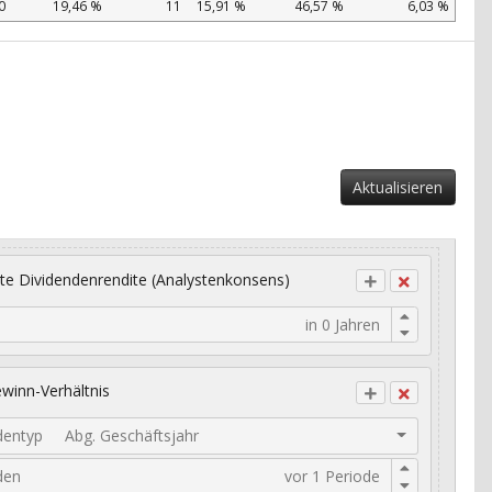
0
19,46 %
11
15,91 %
46,57 %
6,03 %
Aktualisieren
te Dividendenrendite (Analystenkonsens)
winn-Verhältnis
dentyp
Abg. Geschäftsjahr
den