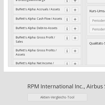
Buffett's Alpha: Accruals / Assets
Kurs-Umsa
Buffett's Alpha: Cash Flow / Assets
Periode
Buffett's Alpha: Debt-to-Assets
Periode
Buffett's Alpha: Gross Profit /
Sales
Qualitäts-
Buffett's Alpha: Gross Profits /
Assets
Buffett's Alpha: Net Income /
Assets
Geometri
Buffett's Alpha: Net Income / Book
Value
RPM International Inc., Airbus 
Jahre
Buffett's Alpha: Wachstum Gross
Profit / Sales
Aktien-Vergleichs-Tool
Buffett's Alpha: Wachstum