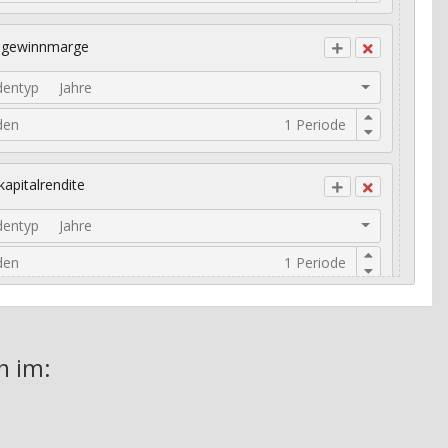
ogewinnmarge
dentyp
Jahre
den
kapitalrendite
dentyp
Jahre
den
risches Umsatzwachstum
n im: