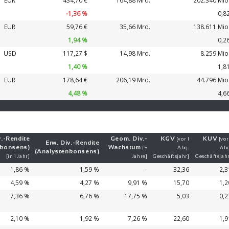
EUR
434,70 €
164,88 Mrd.
202.340 Mio
-1,36 %
0,8
EUR
59,76 €
35,66 Mrd.
138.611 Mio
1,94 %
0,2
USD
117,27 $
14,98 Mrd.
8.259 Mio
1,40 %
1,8
EUR
178,64 €
206,19 Mrd.
44.796 Mio
4,48 %
4,6
.-
Ren­di­te
Geom. Div.-
KGV
KUV
[vor 1
[vor
Erw. Div.-
Ren­di­te
nkonsens)
Wachs­tum
[5
Abg.
Abg
(Analystenkonsens)
[in 1 Jahr]
Jahre]
Geschäftsjahr]
Geschäftsjah
1,86 %
1,59 %
-
32,36
2,3
4,59 %
4,27 %
9,91 %
15,70
1,2
7,36 %
6,76 %
17,75 %
5,03
0,2
2,10 %
1,92 %
7,26 %
22,60
1,9