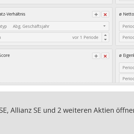
tz-Verhältnis
ø Nett
ntyp
Abg. Geschäftsjahr
Perio
n
Perio
Score
ø Eigen
Perio
Perio
sches EPS-Wachstum
Geomet
SE, Allianz SE und 2 weiteren Aktien
öffne
Jahre