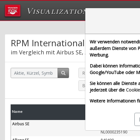
Visualizations
Das Labor von Tr
RPM International Inc.
Wir verwenden notwendige
außerdem Dienste von Pa
im Vergleich mit Airbus SE, Allianz SE, Bayeris
Werbung.
Dabei können Informatio
Google/YouTube oder Met
RPM International Inc. (Echt
Sie können alle Dienste a
Bayerische Motoren Werke A
jederzeit über die
Cookie
Weitere Informationen fi
WKN
Name
W
ISIN
Airbus SE
938914
NL0000235190