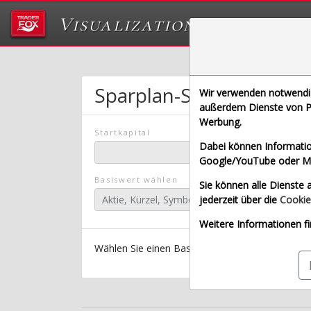
Visualizations
Das Labor von Tr
Sparplan-Simulator
Wir verwenden notwendige
außerdem Dienste von Pa
Werbung.
Startkapital
Dabei können Informatio
Google/YouTube oder Met
Basiswert wählen
Sie können alle Dienste a
jederzeit über die
Cookie
Weitere Informationen fi
Wählen Sie einen Basiswert aus.