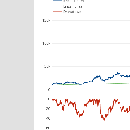
Renditekurve
Einzahlungen
Drawdown
150k
100k
50k
0
0
−20
−40
−60