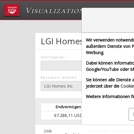
Visualizations
Das Labor von Tr
LGI Homes Inc.
Sparpla
Wir verwenden notwendige
außerdem Dienste von Pa
Werbung.
Startkapital
Dabei können Informatio
Google/YouTube oder Met
Basiswert wählen
Sie können alle Dienste a
jederzeit über die
Cookie
Weitere Informationen fi
Endvermögen
Eingezahltes 
67.286,11 USD
25.300,00
200k