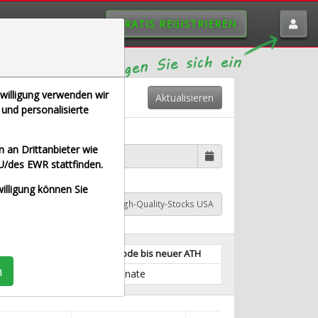
GRATIS REGISTRIEREN
nwilligung verwenden wir
Aktualisieren
und personalisierte
tdatum wählen
 an Drittanbieter wie
U/des EWR stattfinden.
willigung können Sie
A Industrial
TraderFox High-Quality-Stocks USA
längste Verlustperiode bis neuer ATH
n
63 Monate