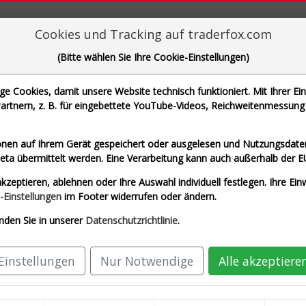
aderFox für mächtige Research-Tools
Cookies und Tracking auf traderfox.com
(Bitte wählen Sie Ihre Cookie-Einstellungen)
n-Simulator
 Cookies, damit unsere Website technisch funktioniert. Mit Ihrer Ei
rtnern, z. B. für eingebettete YouTube-Videos, Reichweitenmessung 
monatlicher Sparbetrag
Star
nen auf Ihrem Gerät gespeichert oder ausgelesen und Nutzungsdaten
a übermittelt werden. Eine Verarbeitung kann auch außerhalb der E
Beliebte Basiswerte
kzeptieren, ablehnen oder Ihre Auswahl individuell festlegen. Ihre Ein
-Einstellungen
im Footer widerrufen oder ändern.
Infront DE 40
Infront USA 500
Infront US
nden Sie in unserer
Datenschutzrichtlinie
.
Kapital
Ø Jahresperformance
max. Drawdown
Einstellungen
Nur Notwendige
Alle akzeptiere
 USD
10,54 USD %
-80,17 %