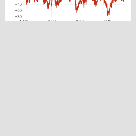
−40
−60
−80
1990
2000
2010
2020
EOG RESOURCES INC.
öffnen im:
Renditedreieck
Aktien-Vergleichs-Tool
Wichtige Hinweise:
Für die Berechnung werden Splitbereinigte Kurse herangezogen,
nicht die volladjustierten Datenreihen.
Der S&P 500 und der Dow Jones sind Kursindizes. Dividenden gehen
bei der Performanceberechnung verloren. Die Total Return Indizes
(TR) berücksichtigen die Kapitalerträge.
Wir spielen bald weitere historische Zeitreihen der wichtigsten
Indizes in den Total-Return-Varianten ein.