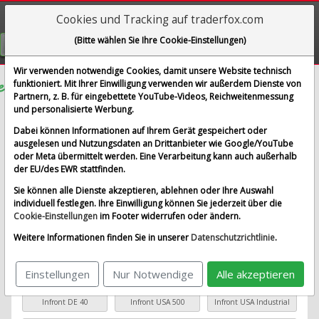
Cookies und Tracking auf traderfox.com
Visualizations
(Bitte wählen Sie Ihre Cookie-Einstellungen)
GRATIS REGISTRIEREN
Wir verwenden notwendige Cookies, damit unsere Website technisch
funktioniert. Mit Ihrer Einwilligung verwenden wir außerdem Dienste von
Partnern, z. B. für eingebettete YouTube-Videos, Reichweitenmessung
EOG RESOURCES INC.
Aktualisieren
und personalisierte Werbung.
Sparplan-Simulator
Dabei können Informationen auf Ihrem Gerät gespeichert oder
ausgelesen und Nutzungsdaten an Drittanbieter wie Google/YouTube
oder Meta übermittelt werden. Eine Verarbeitung kann auch außerhalb
Startkapital
monatlicher Sparbetrag
der EU/des EWR stattfinden.
Sie können alle Dienste akzeptieren, ablehnen oder Ihre Auswahl
Startdatum wählen
individuell festlegen. Ihre Einwilligung können Sie jederzeit über die
Cookie-Einstellungen
im Footer widerrufen oder ändern.
Weitere Informationen finden Sie in unserer
Datenschutzrichtlinie
.
Basiswert wählen
Einstellungen
Nur Notwendige
Alle akzeptieren
Beliebte Basiswerte
Infront DE 40
Infront USA 500
Infront USA Industrial