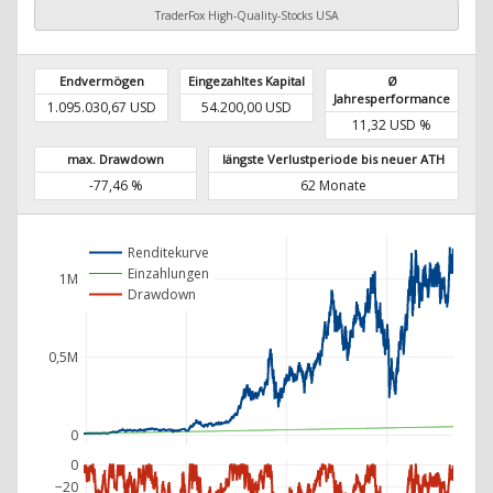
TraderFox High-Quality-Stocks USA
Endvermögen
Eingezahltes Kapital
Ø
Jahresperformance
1.095.030,67 USD
54.200,00 USD
11,32 USD %
max. Drawdown
längste Verlustperiode bis neuer ATH
-77,46 %
62 Monate
Renditekurve
Einzahlungen
1M
Drawdown
0,5M
0
0
−20