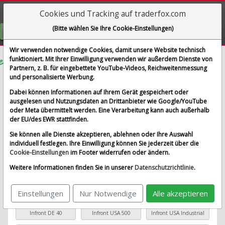
Cookies und Tracking auf traderfox.com
Visualizations
(Bitte wählen Sie Ihre Cookie-Einstellungen)
GRATIS REGISTRIEREN
Wir verwenden notwendige Cookies, damit unsere Website technisch
funktioniert. Mit Ihrer Einwilligung verwenden wir außerdem Dienste von
Partnern, z. B. für eingebettete YouTube-Videos, Reichweitenmessung
Atlanta Braves Holdings
Aktualisieren
und personalisierte Werbung.
Sparplan-Simulator
Dabei können Informationen auf Ihrem Gerät gespeichert oder
ausgelesen und Nutzungsdaten an Drittanbieter wie Google/YouTube
oder Meta übermittelt werden. Eine Verarbeitung kann auch außerhalb
Startkapital
monatlicher Sparbetrag
der EU/des EWR stattfinden.
Sie können alle Dienste akzeptieren, ablehnen oder Ihre Auswahl
Startdatum wählen
individuell festlegen. Ihre Einwilligung können Sie jederzeit über die
Cookie-Einstellungen
im Footer widerrufen oder ändern.
Weitere Informationen finden Sie in unserer
Datenschutzrichtlinie
.
Basiswert wählen
Einstellungen
Nur Notwendige
Alle akzeptieren
Beliebte Basiswerte
Infront DE 40
Infront USA 500
Infront USA Industrial