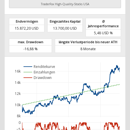
TraderFox High-Quality-Stocks USA
Endvermögen
Eingezahltes Kapital
Ø
Jahresperformance
15.872,20 USD
13.700,00 USD
5,48 USD %
max. Drawdown
längste Verlustperiode bis neuer ATH
-16,88 %
8 Monate
Renditekurve
16k
Einzahlungen
Drawdown
14k
12k
10k
8k
0
−5