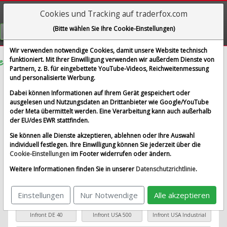
Cookies und Tracking auf traderfox.com
Visualizations
(Bitte wählen Sie Ihre Cookie-Einstellungen)
GRATIS REGISTRIEREN
Wir verwenden notwendige Cookies, damit unsere Website technisch
funktioniert. Mit Ihrer Einwilligung verwenden wir außerdem Dienste von
Partnern, z. B. für eingebettete YouTube-Videos, Reichweitenmessung
Amkor Technology
Aktualisieren
und personalisierte Werbung.
Sparplan-Simulator
Dabei können Informationen auf Ihrem Gerät gespeichert oder
ausgelesen und Nutzungsdaten an Drittanbieter wie Google/YouTube
oder Meta übermittelt werden. Eine Verarbeitung kann auch außerhalb
Startkapital
monatlicher Sparbetrag
der EU/des EWR stattfinden.
Sie können alle Dienste akzeptieren, ablehnen oder Ihre Auswahl
Startdatum wählen
individuell festlegen. Ihre Einwilligung können Sie jederzeit über die
Cookie-Einstellungen
im Footer widerrufen oder ändern.
Weitere Informationen finden Sie in unserer
Datenschutzrichtlinie
.
Basiswert wählen
Einstellungen
Nur Notwendige
Alle akzeptieren
Beliebte Basiswerte
Infront DE 40
Infront USA 500
Infront USA Industrial