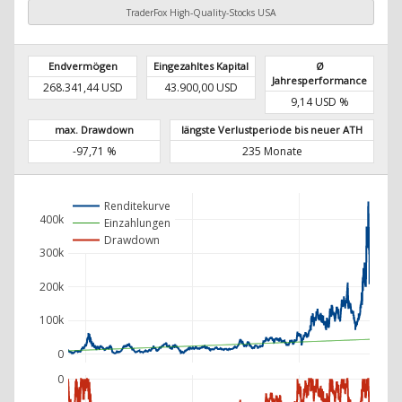
TraderFox High-Quality-Stocks USA
Endvermögen
Eingezahltes Kapital
Ø
Jahresperformance
268.341,44 USD
43.900,00 USD
9,14 USD %
max. Drawdown
längste Verlustperiode bis neuer ATH
-97,71 %
235 Monate
Renditekurve
400k
Einzahlungen
Drawdown
300k
200k
100k
0
0