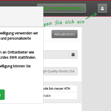
GRATIS REGISTRIEREN
nwilligung verwenden wir
Aktualisieren
und personalisierte
tdatum wählen
 an Drittanbieter wie
U/des EWR stattfinden.
willigung können Sie
A Industrial
TraderFox High-Quality-Stocks USA
längste Verlustperiode bis neuer ATH
n
48 Monate