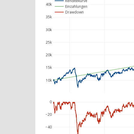
Renditekurve
40k
Einzahlungen
Drawdown
35k
30k
25k
20k
15k
10k
0
−20
−40