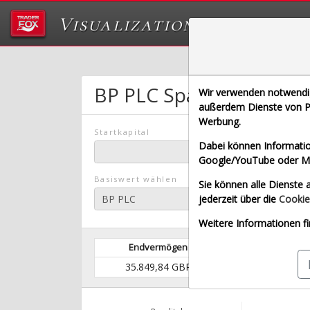
Visualizations
Das Labor von Tr
BP PLC
Sparplan-Simula
Wir verwenden notwendige
außerdem Dienste von Pa
Werbung.
Startkapital
Dabei können Informatio
Google/YouTube oder Met
Basiswert wählen
Sie können alle Dienste a
jederzeit über die
Cookie
Weitere Informationen fi
Endvermögen
Eingezahltes 
35.849,84 GBP
31.100,00