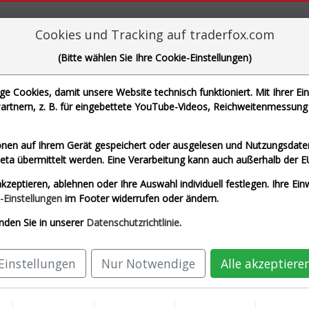
aderFox für mächtige Research-Tools
Cookies und Tracking auf traderfox.com
(Bitte wählen Sie Ihre Cookie-Einstellungen)
tor
 Cookies, damit unsere Website technisch funktioniert. Mit Ihrer Ei
rtnern, z. B. für eingebettete YouTube-Videos, Reichweitenmessung 
monatlicher Sparbetrag
Star
nen auf Ihrem Gerät gespeichert oder ausgelesen und Nutzungsdaten
a übermittelt werden. Eine Verarbeitung kann auch außerhalb der E
Beliebte Basiswerte
kzeptieren, ablehnen oder Ihre Auswahl individuell festlegen. Ihre Ein
-Einstellungen
im Footer widerrufen oder ändern.
Infront DE 40
Infront USA 500
Infront US
nden Sie in unserer
Datenschutzrichtlinie
.
Kapital
Ø Jahresperformance
max. Drawdown
Einstellungen
Nur Notwendige
Alle akzeptiere
 GBP
1,20 GBP %
-63,83 %