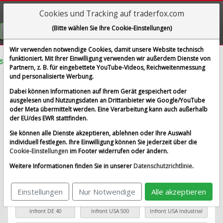
Cookies und Tracking auf traderfox.com
Visualizations
(Bitte wählen Sie Ihre Cookie-Einstellungen)
GRATIS REGISTRIEREN
Wir verwenden notwendige Cookies, damit unsere Website technisch
funktioniert. Mit Ihrer Einwilligung verwenden wir außerdem Dienste von
Partnern, z. B. für eingebettete YouTube-Videos, Reichweitenmessung
COLRUYT
Sparplan-
Aktualisieren
und personalisierte Werbung.
Simulator
Dabei können Informationen auf Ihrem Gerät gespeichert oder
ausgelesen und Nutzungsdaten an Drittanbieter wie Google/YouTube
oder Meta übermittelt werden. Eine Verarbeitung kann auch außerhalb
Startkapital
monatlicher Sparbetrag
der EU/des EWR stattfinden.
Sie können alle Dienste akzeptieren, ablehnen oder Ihre Auswahl
Startdatum wählen
individuell festlegen. Ihre Einwilligung können Sie jederzeit über die
Cookie-Einstellungen
im Footer widerrufen oder ändern.
Weitere Informationen finden Sie in unserer
Datenschutzrichtlinie
.
Basiswert wählen
Einstellungen
Nur Notwendige
Alle akzeptieren
Beliebte Basiswerte
Infront DE 40
Infront USA 500
Infront USA Industrial