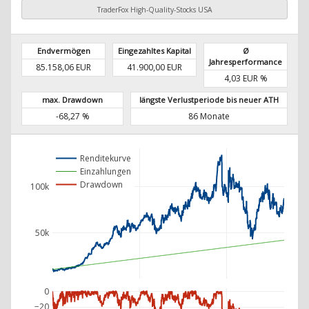
TraderFox High-Quality-Stocks USA
Endvermögen
Eingezahltes Kapital
Ø
Jahresperformance
85.158,06 EUR
41.900,00 EUR
4,03 EUR %
max. Drawdown
längste Verlustperiode bis neuer ATH
-68,27 %
86 Monate
Renditekurve
Einzahlungen
Drawdown
100k
50k
0
−20