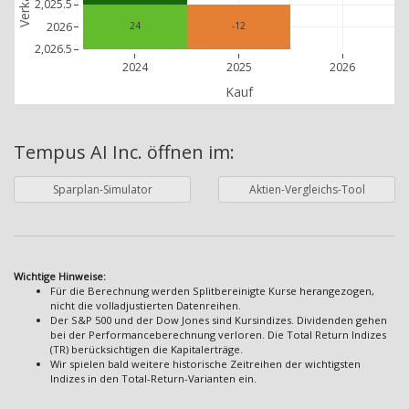
Verkauf
2,025.5
2026
24
-12
2,026.5
2024
2025
2026
Kauf
Tempus AI Inc.
öffnen im:
Sparplan-Simulator
Aktien-Vergleichs-Tool
Wichtige Hinweise:
Für die Berechnung werden Splitbereinigte Kurse herangezogen,
nicht die volladjustierten Datenreihen.
Der S&P 500 und der Dow Jones sind Kursindizes. Dividenden gehen
bei der Performanceberechnung verloren. Die Total Return Indizes
(TR) berücksichtigen die Kapitalerträge.
Wir spielen bald weitere historische Zeitreihen der wichtigsten
Indizes in den Total-Return-Varianten ein.