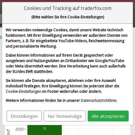
Cookies und Tracking auf traderfox.com
Visualizations
(Bitte wählen Sie Ihre Cookie-Einstellungen)
GRATIS REGISTRIEREN
Wir verwenden notwendige Cookies, damit unsere Website technisch
funktioniert. Mit Ihrer Einwilligung verwenden wir außerdem Dienste von
Partnern, z. B. für eingebettete YouTube-Videos, Reichweitenmessung
Tempus AI Inc.
Renditedreieck
und personalisierte Werbung.
Dabei können Informationen auf Ihrem Gerät gespeichert oder
Basiswert wählen
ausgelesen und Nutzungsdaten an Drittanbieter wie Google/YouTube
oder Meta übermittelt werden. Eine Verarbeitung kann auch außerhalb
der EU/des EWR stattfinden.
Beliebte Basiswerte
Sie können alle Dienste akzeptieren, ablehnen oder Ihre Auswahl
Infront DE 40
Infront USA 500
Infront USA Industrial
individuell festlegen. Ihre Einwilligung können Sie jederzeit über die
Cookie-Einstellungen
im Footer widerrufen oder ändern.
TraderFox High-Quality-Stocks USA
Weitere Informationen finden Sie in unserer
Datenschutzrichtlinie
.
Einstellungen
Nur Notwendige
Alle akzeptieren
2,024.5
2025
75