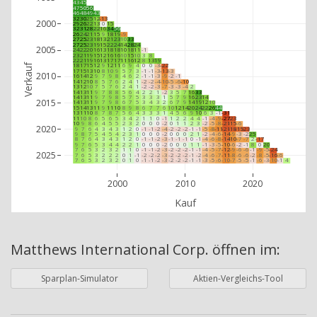
43
45
47
50
56
46
48
49
43
32
30
25
12
-13
2000
29
26
22
13
0
15
32
31
28
22
16
34
56
26
24
21
15
9
18
19
-9
27
25
23
18
13
21
23
10
33
27
25
23
19
15
22
24
14
28
24
2005
24
22
20
16
13
18
18
10
18
11
-1
23
21
19
15
12
16
16
10
15
10
3
8
22
21
19
16
13
17
17
11
16
12
8
13
19
18
17
15
12
9
12
11
6
9
4
0
0
-3
-22
Verkauf
17
15
13
10
8
10
9
5
7
3
-1
-1
-3
-13
-3
2010
16
14
12
9
7
9
8
4
6
2
-1
-1
-3
-9
-2
-1
14
12
10
8
5
7
6
2
4
1
-2
-2
-4
-10
-5
-6
-10
13
12
10
7
5
7
6
2
4
1
-2
-2
-3
-7
-3
-3
-4
2
14
13
11
9
7
8
8
5
6
4
2
2
1
-2
3
5
7
16
33
14
13
11
9
7
9
8
5
7
5
3
3
3
1
5
7
9
16
23
14
2015
14
13
11
9
7
9
8
6
7
5
3
4
3
2
6
7
9
14
19
12
10
15
14
13
11
9
11
10
8
9
8
6
7
7
6
10
12
14
20
24
22
26
44
13
11
10
8
7
8
7
5
6
4
3
3
3
1
4
5
6
9
10
6
3
-1
-31
11
10
8
6
5
6
5
3
4
2
1
1
0
-1
1
2
2
4
4
-1
-4
-9
-27
-23
10
9
8
6
4
5
5
2
3
2
0
0
0
-2
0
1
1
2
3
-2
-5
-8
-21
-15
-6
2020
9
7
6
4
3
4
3
1
2
0
-1
-1
-2
-4
-2
-2
-2
-1
-1
-5
-8
-11
-21
-18
-15
-23
9
8
7
5
4
5
4
2
3
1
0
0
0
-2
0
0
0
2
1
-2
-4
-6
-14
-9
-3
-2
25
8
7
6
4
3
4
3
1
2
0
-1
-1
-2
-3
-1
-1
-1
0
-1
-4
-6
-8
-14
-10
-7
-7
2
-17
9
7
6
5
3
4
4
2
2
1
0
0
0
-2
0
0
0
1
1
-1
-3
-5
-10
-6
-2
-1
8
0
20
7
6
5
3
2
3
2
1
1
0
-1
-1
-2
-3
-2
-2
-2
-1
-1
-4
-5
-7
-12
-9
-6
-6
-1
-9
-5
-24
2025
7
6
5
3
2
2
2
0
1
-1
-2
-2
-2
-3
-2
-2
-2
-1
-2
-4
-6
-7
-11
-8
-6
-6
-2
-8
-5
-16
-6
7
6
5
3
2
3
2
0
1
0
-1
-1
-2
-3
-2
-2
-2
-1
-1
-3
-5
-6
-10
-7
-5
-5
-1
-6
-3
-10
-1
4
2000
2010
2020
Kauf
Matthews International Corp.
öffnen im:
Sparplan-Simulator
Aktien-Vergleichs-Tool