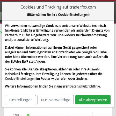
Cookies und Tracking auf traderfox.com
Visualizations
(Bitte wählen Sie Ihre Cookie-Einstellungen)
GRATIS REGISTRIEREN
Wir verwenden notwendige Cookies, damit unsere Website technisch
funktioniert. Mit Ihrer Einwilligung verwenden wir außerdem Dienste von
Partnern, z. B. für eingebettete YouTube-Videos, Reichweitenmessung
Matthews International Corp.
und personalisierte Werbung.
Renditedreieck
Dabei können Informationen auf Ihrem Gerät gespeichert oder
ausgelesen und Nutzungsdaten an Drittanbieter wie Google/YouTube
oder Meta übermittelt werden. Eine Verarbeitung kann auch außerhalb
Basiswert wählen
der EU/des EWR stattfinden.
Sie können alle Dienste akzeptieren, ablehnen oder Ihre Auswahl
Beliebte Basiswerte
individuell festlegen. Ihre Einwilligung können Sie jederzeit über die
Cookie-Einstellungen
im Footer widerrufen oder ändern.
Infront DE 40
Infront USA 500
Infront USA Industrial
Weitere Informationen finden Sie in unserer
Datenschutzrichtlinie
.
TraderFox High-Quality-Stocks USA
Einstellungen
Nur Notwendige
Alle akzeptieren
1995
42