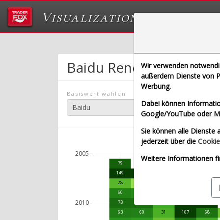
Visualizations
Das Labor von Tr
Baidu
Renditedreieck
Wir verwenden notwendige
außerdem Dienste von Pa
Werbung.
Basiswert wählen
Dabei können Informatio
Google/YouTube oder Met
Sie können alle Dienste a
jederzeit über die
Cookie
2005
Weitere Informationen fi
79
149
246
28
8
-67
60
54
3
215
2010
73
71
35
172
135
63
60
31
107
68