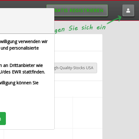
GRATIS REGISTRIEREN
nwilligung verwenden wir
und personalisierte
 an Drittanbieter wie
A Industrial
TraderFox High-Quality-Stocks USA
U/des EWR stattfinden.
willigung können Sie
n