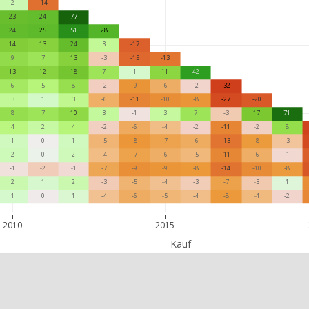
2
-14
23
24
77
24
25
51
28
14
13
24
3
-17
9
7
13
-3
-15
-13
13
12
18
7
1
11
42
6
5
8
-2
-9
-6
-2
-32
3
1
3
-6
-11
-10
-8
-27
-20
8
7
10
3
-1
3
7
-3
17
71
4
2
4
-2
-6
-4
-2
-11
-2
8
1
0
1
-5
-8
-7
-6
-13
-8
-3
2
0
2
-4
-7
-6
-5
-11
-6
-1
-1
-2
-1
-7
-9
-9
-8
-14
-10
-8
2
1
2
-3
-5
-4
-3
-7
-3
1
1
0
1
-4
-6
-5
-4
-8
-4
-2
2010
2015
Kauf