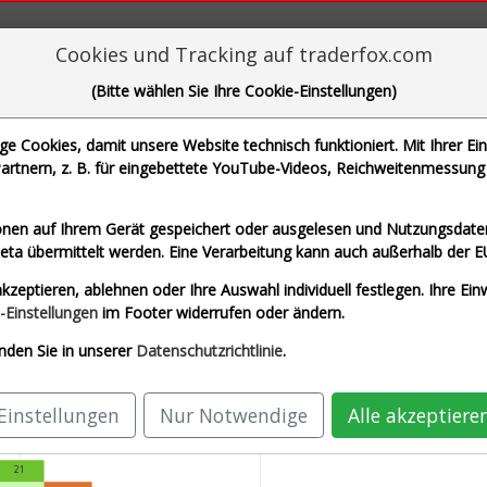
aderFox für mächtige Research-Tools
Cookies und Tracking auf traderfox.com
(Bitte wählen Sie Ihre Cookie-Einstellungen)
 Cookies, damit unsere Website technisch funktioniert. Mit Ihrer Ei
rtnern, z. B. für eingebettete YouTube-Videos, Reichweitenmessung 
Beliebte Basiswerte
nen auf Ihrem Gerät gespeichert oder ausgelesen und Nutzungsdaten
Infront DE 40
Infront USA 500
Infront US
a übermittelt werden. Eine Verarbeitung kann auch außerhalb der E
kzeptieren, ablehnen oder Ihre Auswahl individuell festlegen. Ihre Ein
-Einstellungen
im Footer widerrufen oder ändern.
nden Sie in unserer
Datenschutzrichtlinie
.
Einstellungen
Nur Notwendige
Alle akzeptiere
21