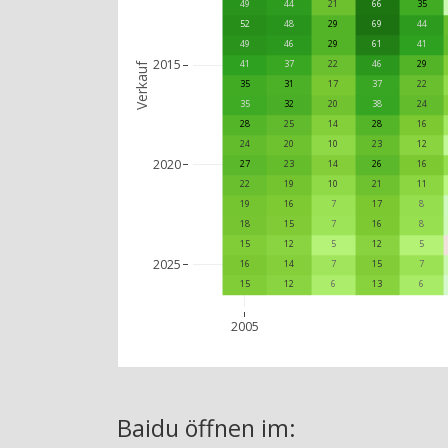
49
44
21
66
35
52
48
29
69
44
49
46
29
61
41
2015
41
37
22
46
29
Verkauf
35
31
17
37
22
35
32
20
38
24
28
25
14
28
16
24
20
10
23
12
2020
27
23
14
26
16
22
19
10
21
11
19
16
7
17
8
18
15
7
16
8
15
12
5
12
5
2025
16
14
7
15
7
15
12
6
13
6
2005
Baidu
öffnen im: