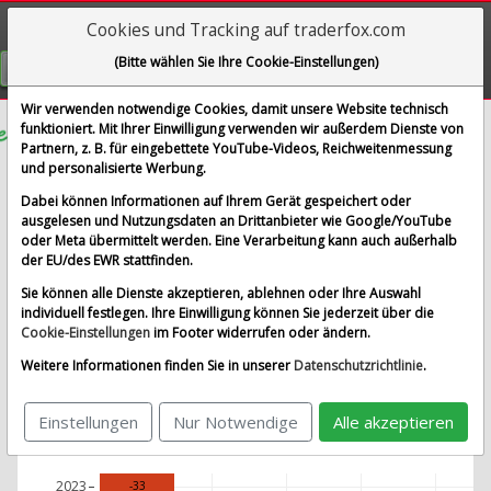
Cookies und Tracking auf traderfox.com
Visualizations
(Bitte wählen Sie Ihre Cookie-Einstellungen)
GRATIS REGISTRIEREN
Wir verwenden notwendige Cookies, damit unsere Website technisch
funktioniert. Mit Ihrer Einwilligung verwenden wir außerdem Dienste von
Partnern, z. B. für eingebettete YouTube-Videos, Reichweitenmessung
Amprius Technologies
und personalisierte Werbung.
Renditedreieck
Dabei können Informationen auf Ihrem Gerät gespeichert oder
ausgelesen und Nutzungsdaten an Drittanbieter wie Google/YouTube
oder Meta übermittelt werden. Eine Verarbeitung kann auch außerhalb
Basiswert wählen
der EU/des EWR stattfinden.
Sie können alle Dienste akzeptieren, ablehnen oder Ihre Auswahl
Beliebte Basiswerte
individuell festlegen. Ihre Einwilligung können Sie jederzeit über die
Cookie-Einstellungen
im Footer widerrufen oder ändern.
Infront DE 40
Infront USA 500
Infront USA Industrial
Weitere Informationen finden Sie in unserer
Datenschutzrichtlinie
.
TraderFox High-Quality-Stocks USA
Einstellungen
Nur Notwendige
Alle akzeptieren
2023
-33