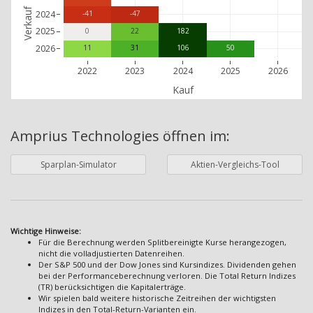
Verkauf
2024
-41
-47
2025
0
22
182
2026
11
31
106
50
2022
2023
2024
2025
2026
Kauf
Amprius Technologies
öffnen im:
Sparplan-Simulator
Aktien-Vergleichs-Tool
Wichtige Hinweise:
Für die Berechnung werden Splitbereinigte Kurse herangezogen,
nicht die volladjustierten Datenreihen.
Der S&P 500 und der Dow Jones sind Kursindizes. Dividenden gehen
bei der Performanceberechnung verloren. Die Total Return Indizes
(TR) berücksichtigen die Kapitalerträge.
Wir spielen bald weitere historische Zeitreihen der wichtigsten
Indizes in den Total-Return-Varianten ein.