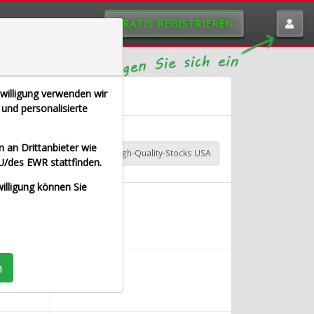
GRATIS REGISTRIEREN
nwilligung verwenden wir
und personalisierte
 an Drittanbieter wie
A Industrial
TraderFox High-Quality-Stocks USA
U/des EWR stattfinden.
willigung können Sie
n