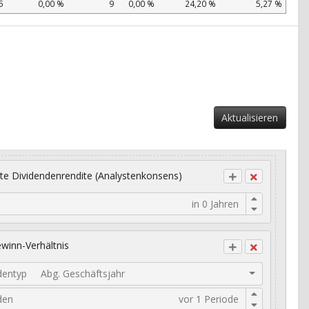
5
0,00 %
9
0,00 %
24,20 %
5,27 %
Aktualisieren
te Dividendenrendite (Analystenkonsens)
winn-Verhältnis
dentyp
Abg. Geschäftsjahr
den