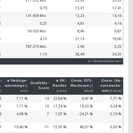
.
211.252 Mio.
32,92
35,33
2
0,79
13,31
12,41
.
141.609 Mio.
12,23
14,16
6
0,25
4,81
4,16
.
50.020 Mio.
8,40
9,87
3
4,15
21,13
18,00
.
787.370 Mio.
2,90
3,25
8
1,13
38,49
34,35
e = Analystenkonsens
ø Netto­ge­
ø EK-
Geom. EPS-
Geom. Um­
 1
Qualitäts-
winn­mar­ge
Ren­di­te
Wachs­tum
satz­wachs­
.
[1
[3
Score
tum
r]
Jahr]
[1 Jahr]
Jahre]
[3 Jahre]
2
7,11 %
13
22,84 %
6,97 %
7,71 %
1
7,71 %
10
17,24 %
19,20 %
6,34 %
6
4,98 %
7
7,07 %
-24,21 %
-2,19 %
7
19,46 %
11
15,91 %
46,57 %
6,03 %