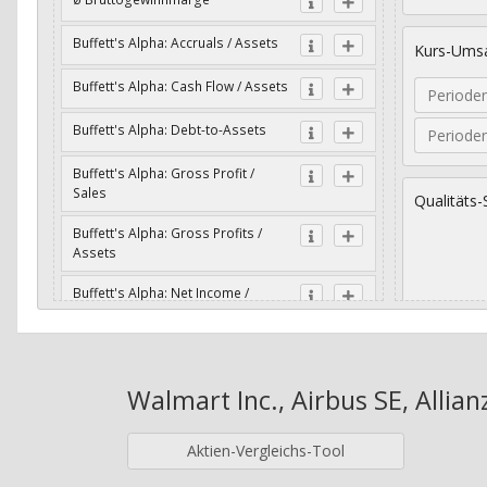
Buffett's Alpha: Accruals / Assets
Kurs-Umsa
Buffett's Alpha: Cash Flow / Assets
Periode
Buffett's Alpha: Debt-to-Assets
Periode
Buffett's Alpha: Gross Profit /
Sales
Qualitäts-
Buffett's Alpha: Gross Profits /
Assets
Buffett's Alpha: Net Income /
Assets
Geometri
Buffett's Alpha: Net Income / Book
Value
Walmart Inc., Airbus SE, Allia
Jahre
Buffett's Alpha: Wachstum Gross
Profit / Sales
Aktien-Vergleichs-Tool
Buffett's Alpha: Wachstum