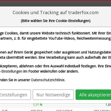
aderFox für mächtige Research-Tools
Cookies und Tracking auf traderfox.com
(Bitte wählen Sie Ihre Cookie-Einstellungen)
 Cookies, damit unsere Website technisch funktioniert. Mit Ihrer Ei
rtnern, z. B. für eingebettete YouTube-Videos, Reichweitenmessung 
che Motoren Werke AG und 1 weitere Aktie
nen auf Ihrem Gerät gespeichert oder ausgelesen und Nutzungsdaten
a übermittelt werden. Eine Verarbeitung kann auch außerhalb der E
Airbus SE (Echtzeit Euro)
Allianz SE (Echtzei
kzeptieren, ablehnen oder Ihre Auswahl individuell festlegen. Ihre Ein
G (Echtzeit Euro)
SAP SE (Echtzeit Euro)
-Einstellungen
im Footer widerrufen oder ändern.
nden Sie in unserer
Datenschutzrichtlinie
.
Kurs
Umsatz 2027
ährung
Börsen­wert
Perf.
KUV 2027
Einstellungen
Nur Notwendige
Alle akzeptiere
EUR
214,80 €
170,01 Mrd.
89.327 Mio
1,11 %
1,8