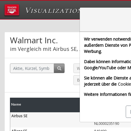
Visualizations
Das Labor von Tr
Walmart Inc.
Wir verwenden notwendige
außerdem Dienste von Pa
im Vergleich mit Airbus SE, Allianz SE, Bayeris
Werbung.
Dabei können Informatio
Google/YouTube oder Met
Walmart Inc. (Echtzeit Euro)
Sie können alle Dienste a
Bayerische Motoren Werke A
jederzeit über die
Cookie
Weitere Informationen fi
WKN
Name
W
ISIN
Airbus SE
938914
NL0000235190