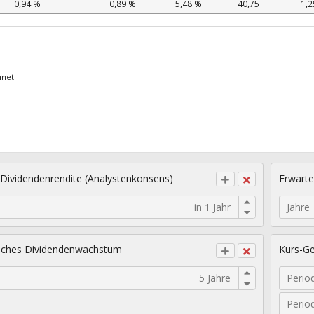
0,94 %
0,89 %
5,48 %
40,75
1,2
hnet
 Dividendenrendite (Analystenkonsens)
Erwarte
Jahre
sches Dividendenwachstum
Kurs-Ge
Perio
Perio