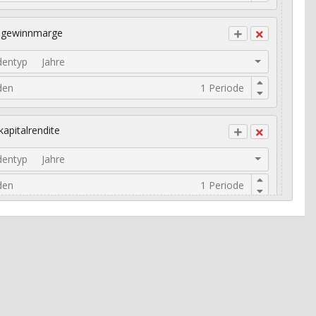
ogewinnmarge
dentyp
Jahre
den
kapitalrendite
dentyp
Jahre
den
risches Umsatzwachstum