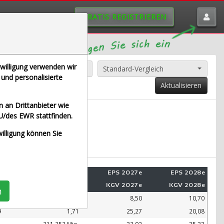
GRATIS REGISTRIEREN
nwilligung verwenden wir
Alle Aktien entfernen
Standard-Vergleich
und personalisierte
Aktualisieren
 an Drittanbieter wie
U/des EWR stattfinden.
t Euro)
willigung können Sie
e
Umsatz 2028e
EPS 2027e
EPS 2028e
e
KUV 2028e
KGV 2027e
KGV 2028e
n
.
99.109 Mio.
8,50
10,70
9
1,71
25,27
20,08