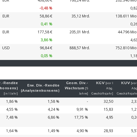
EUR
438,60 €
166,24 Mrd.
202.340 Mio
-0,48 %
0,8
EUR
58,86 €
35,12 Mrd.
138.611 Mio
0,41 %
0,2
EUR
177,58 €
205,01 Mrd.
44.796 Mio
3,86 %
4,6
USD
96,84 €
888,57 Mrd.
752.810 Mio
0,05 %
1,1
.-
Ren­di­te
Geom. Div.-
KGV
KUV
[vor 1
[vor
Erw. Div.-
Ren­di­te
nkonsens)
Wachs­tum
[5
Abg.
Abg
(Analystenkonsens)
[in 1 Jahr]
Jahre]
Geschäftsjahr]
Geschäftsjah
1,86 %
1,58 %
-
32,50
2,3
4,55 %
4,24 %
9,91 %
15,83
1,2
7,48 %
6,86 %
17,75 %
4,95
0,2
1,64 %
1,49 %
4,90 %
28,93
5,5