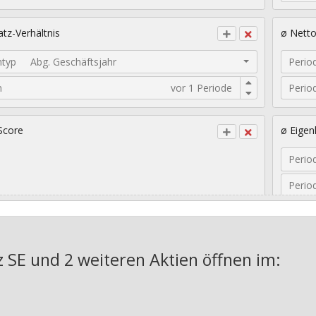
tz-Verhältnis
ø Nett
ntyp
Abg. Geschäftsjahr
Perio
n
Perio
Score
ø Eigen
Perio
Perio
sches EPS-Wachstum
Geomet
nz SE und 2 weiteren Aktien
öffnen im:
Jahre