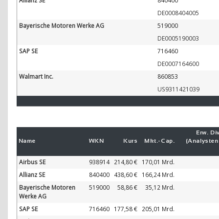
Allianz SE
840400
DE0008404005
Bayerische Motoren Werke AG
519000
DE0005190003
SAP SE
716460
DE0007164600
Walmart Inc.
860853
US9311421039
Erw. Div
Name
WKN
Kurs
Mkt.-
Cap.
(Analyste
Airbus SE
938914
214,80 €
170,01 Mrd.
Allianz SE
840400
438,60 €
166,24 Mrd.
Bayerische Motoren
519000
58,86 €
35,12 Mrd.
Werke AG
SAP SE
716460
177,58 €
205,01 Mrd.