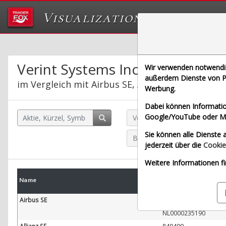
Visualizations
Das Labor von Tr
Verint Systems Inc.
Wir verwenden notwendige
außerdem Dienste von Pa
im Vergleich mit Airbus SE, Allianz SE, Bayeris
Werbung.
Dabei können Informatio
Google/YouTube oder Met
Verint Systems Inc. (Lang &
Sie können alle Dienste a
Bayerische Motoren Werke A
jederzeit über die
Cookie
Weitere Informationen fi
WKN
Name
W
ISIN
Airbus SE
938914
NL0000235190