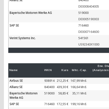
Allianz SE
840400
DE0008404005
Bayerische Motoren Werke AG
519000
DE0005190003
SAP SE
716460
DE0007164600
Verint Systems Inc.
541561
US92343X1000
Erw. Div
Name
WKN
Kurs
Mkt.-
Cap.
(Analyste
Airbus SE
938914
212,25 €
167,99 Mrd.
Allianz SE
840400
439,30 €
166,64 Mrd.
Bayerische Motoren
519000
58,85 €
35,11 Mrd.
Werke AG
SAP SE
716460
172,55 €
199,16 Mrd.