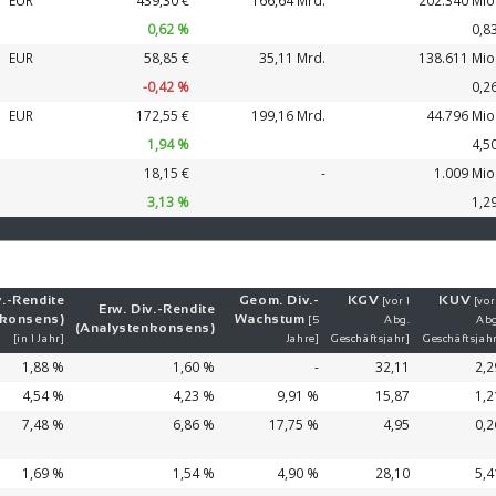
EUR
439,30 €
166,64 Mrd.
202.340 Mio
0,62 %
0,8
EUR
58,85 €
35,11 Mrd.
138.611 Mio
-0,42 %
0,2
EUR
172,55 €
199,16 Mrd.
44.796 Mio
1,94 %
4,5
18,15 €
-
1.009 Mio
3,13 %
1,2
.-
Ren­di­te
Geom. Div.-
KGV
KUV
[vor 1
[vor
Erw. Div.-
Ren­di­te
nkonsens)
Wachs­tum
[5
Abg.
Abg
(Analystenkonsens)
[in 1 Jahr]
Jahre]
Geschäftsjahr]
Geschäftsjah
1,88 %
1,60 %
-
32,11
2,2
4,54 %
4,23 %
9,91 %
15,87
1,2
7,48 %
6,86 %
17,75 %
4,95
0,2
1,69 %
1,54 %
4,90 %
28,10
5,4