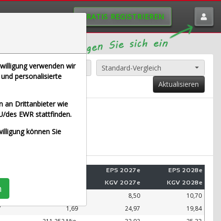
GRATIS REGISTRIEREN
nwilligung verwenden wir
Alle Aktien entfernen
Standard-Vergleich
und personalisierte
Aktualisieren
 an Drittanbieter wie
U/des EWR stattfinden.
E (Echtzeit Euro)
willigung können Sie
e
Umsatz 2028e
EPS 2027e
EPS 2028e
e
KUV 2028e
KGV 2027e
KGV 2028e
n
.
99.109 Mio.
8,50
10,70
7
1,69
24,97
19,84