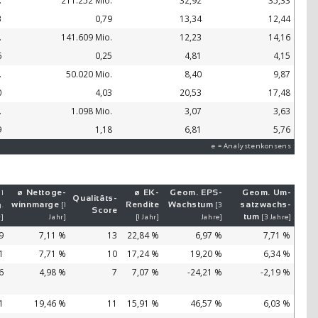
.
211.252 Mio.
32,92
35,33
3
0,79
13,34
12,44
.
141.609 Mio.
12,23
14,16
6
0,25
4,81
4,15
.
50.020 Mio.
8,40
9,87
0
4,03
20,53
17,48
.
1.098 Mio.
3,07
3,63
9
1,18
6,81
5,76
e = Analystenkonsens
ø Netto­ge­
ø EK-
Geom. EPS-
Geom. Um­
 1
Qualitäts-
winn­mar­ge
Ren­di­te
Wachs­tum
satz­wachs­
.
[1
[3
Score
tum
r]
Jahr]
[1 Jahr]
Jahre]
[3 Jahre]
9
7,11 %
13
22,84 %
6,97 %
7,71 %
1
7,71 %
10
17,24 %
19,20 %
6,34 %
6
4,98 %
7
7,07 %
-24,21 %
-2,19 %
1
19,46 %
11
15,91 %
46,57 %
6,03 %