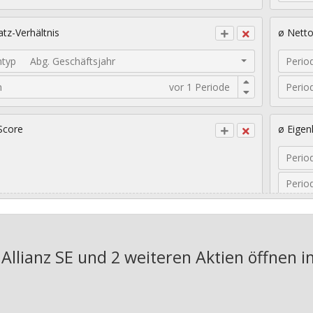
tz-Verhältnis
ø Nett
ntyp
Abg. Geschäftsjahr
Perio
n
Perio
Score
ø Eigen
Perio
Perio
sches EPS-Wachstum
Geomet
 Allianz SE und 2 weiteren Aktien
öffnen i
Jahre