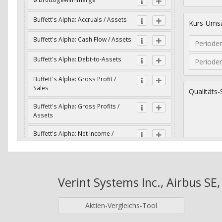
Buffett's Alpha: Accruals / Assets
Kurs-Umsa
Buffett's Alpha: Cash Flow / Assets
Periode
Buffett's Alpha: Debt-to-Assets
Periode
Buffett's Alpha: Gross Profit /
Sales
Qualitäts-
Buffett's Alpha: Gross Profits /
Assets
Buffett's Alpha: Net Income /
Assets
Geometri
Buffett's Alpha: Net Income / Book
Value
Verint Systems Inc., Airbus SE,
Jahre
Buffett's Alpha: Wachstum Gross
Profit / Sales
Aktien-Vergleichs-Tool
Buffett's Alpha: Wachstum