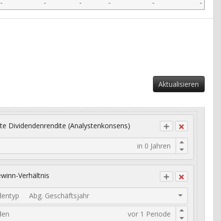
-
-
-
-
-
-
Aktualisieren
te Dividendenrendite (Analystenkonsens)
winn-Verhältnis
dentyp
Abg. Geschäftsjahr
den