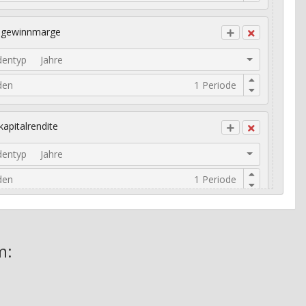
ogewinnmarge
dentyp
Jahre
den
kapitalrendite
dentyp
Jahre
den
risches Umsatzwachstum
m: