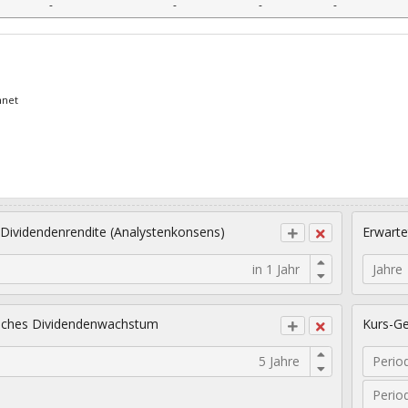
-
-
-
-
hnet
 Dividendenrendite (Analystenkonsens)
Erwarte
Jahre
sches Dividendenwachstum
Kurs-Ge
Perio
Perio