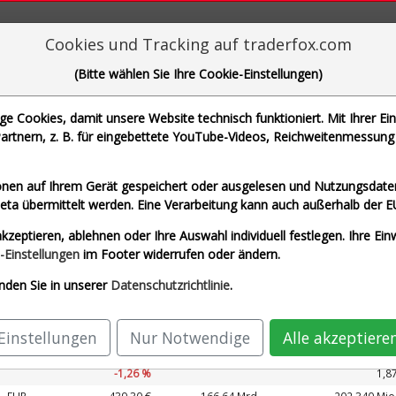
aderFox für mächtige Research-Tools
Cookies und Tracking auf traderfox.com
(Bitte wählen Sie Ihre Cookie-Einstellungen)
 Cookies, damit unsere Website technisch funktioniert. Mit Ihrer Ei
rtnern, z. B. für eingebettete YouTube-Videos, Reichweitenmessung 
che Motoren Werke AG und 1 weitere Aktie
nen auf Ihrem Gerät gespeichert oder ausgelesen und Nutzungsdaten
a übermittelt werden. Eine Verarbeitung kann auch außerhalb der E
 Schwarz)
Airbus SE (Echtzeit Euro)
Allianz S
kzeptieren, ablehnen oder Ihre Auswahl individuell festlegen. Ihre Ein
G (Echtzeit Euro)
SAP SE (Echtzeit Euro)
-Einstellungen
im Footer widerrufen oder ändern.
nden Sie in unserer
Datenschutzrichtlinie
.
Kurs
Umsatz 2027
ährung
Börsen­wert
Perf.
KUV 2027
Einstellungen
Nur Notwendige
Alle akzeptiere
EUR
212,25 €
167,99 Mrd.
89.327 Mio
-1,26 %
1,8