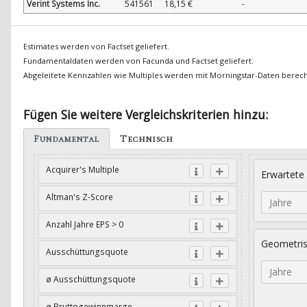
Verint Systems Inc.
541561
18,15 €
-
Estimates werden von Factset geliefert.
Fundamentaldaten werden von Facunda und Factset geliefert.
Abgeleitete Kennzahlen wie Multiples werden mit Morningstar-Daten berec
Fügen Sie weitere Vergleichskriterien hinzu:
Fundamental
Technisch
Acquirer's Multiple
Erwartete
Altman's Z-Score
Jahre
Anzahl Jahre EPS > 0
Geometri
Ausschüttungsquote
Jahre
ø Ausschüttungsquote
ø Bruttogewinnmarge