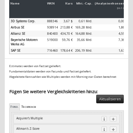
Name
WKN
Kurs
Mkt.-
Cap.
(Analystenkonsens)
(
[in 1 Jahr]
3D Systems Corp.
888346
3,67 $
0,61 Mrd.
0,00 %
Airbus SE
938914
213,88 €
169,28 Mrd.
1,86 %
Allianz SE
840400
434,70 €
164,88 Mrd.
4,59 %
Bayerische Motoren
519000
59,76 €
35,66 Mrd.
7,36 %
Werke AG
SAP SE
716460
178,64 €
206,19 Mrd.
1,63 %
Estimates werden von Factset geliefert.
Fundamentaldaten werden von Facunda und Factset geliefert.
Abgeleitete Kennzahlen wie Multiples werden mit Morningstar-Daten berechnet
Fügen Sie weitere Vergleichskriterien hinzu:
Aktualisieren
Fund.
Technisch
Acquirer's Multiple
Altman's Z-Score