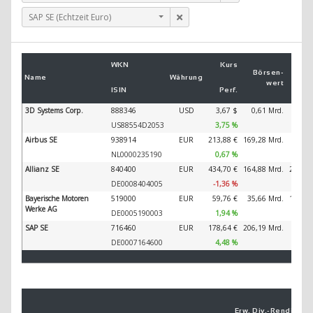
SAP SE (Echtzeit Euro)
U
WKN
Kurs
2
Börsen­
Name
Währung
wert
ISIN
Perf.
2
3D Systems Corp.
888346
USD
3,67 $
0,61 Mrd.
40
US88554D2053
3,75 %
Airbus SE
938914
EUR
213,88 €
169,28 Mrd.
89.32
NL0000235190
0,67 %
Allianz SE
840400
EUR
434,70 €
164,88 Mrd.
202.34
DE0008404005
-1,36 %
Bayerische Motoren
519000
EUR
59,76 €
35,66 Mrd.
138.61
Werke AG
DE0005190003
1,94 %
SAP SE
716460
EUR
178,64 €
206,19 Mrd.
44.79
DE0007164600
4,48 %
Erw. Div.-
Ren­di­te