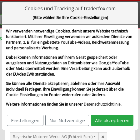
Cookies und Tracking auf traderfox.com
Visualizations
(Bitte wählen Sie Ihre Cookie-Einstellungen)
GRATIS REGISTRIEREN
Wir verwenden notwendige Cookies, damit unsere Website technisch
funktioniert. Mit Ihrer Einwilligung verwenden wir außerdem Dienste von
Partnern, z. B. für eingebettete YouTube-Videos, Reichweitenmessung
3D Systems Corp.
und personalisierte Werbung.
im Vergleich mit Airbus SE, Allianz SE, Bayerische
Dabei können Informationen auf Ihrem Gerät gespeichert oder
Motoren Werke AG und 1 weitere Aktie
ausgelesen und Nutzungsdaten an Drittanbieter wie Google/YouTube
oder Meta übermittelt werden. Eine Verarbeitung kann auch außerhalb
Alle Aktien entfernen
Standard-Vergleich
der EU/des EWR stattfinden.
Aktualisieren
Sie können alle Dienste akzeptieren, ablehnen oder Ihre Auswahl
individuell festlegen. Ihre Einwilligung können Sie jederzeit über die
Cookie-Einstellungen
im Footer widerrufen oder ändern.
3D Systems Corp. (Echtzeit USD)
Weitere Informationen finden Sie in unserer
Datenschutzrichtlinie
.
Airbus SE (Echtzeit Euro)
Einstellungen
Nur Notwendige
Alle akzeptieren
Allianz SE (Echtzeit Euro)
Bayerische Motoren Werke AG (Echtzeit Euro)