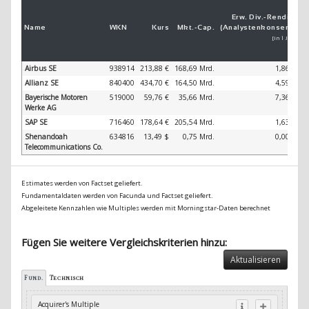
Erw. Div.-
Ren­di­te
Name
WKN
Kurs
Mkt.-
Cap.
(Analystenkonsens)
(
[in 1 Jahr]
Airbus SE
938914
213,88 €
168,69 Mrd.
1,86 %
Allianz SE
840400
434,70 €
164,50 Mrd.
4,59 %
Bayerische Motoren
519000
59,76 €
35,66 Mrd.
7,36 %
Werke AG
SAP SE
716460
178,64 €
205,54 Mrd.
1,63 %
Shenandoah
634816
13,49 $
0,75 Mrd.
0,00 %
Telecommunications Co.
Estimates werden von Factset geliefert.
Fundamentaldaten werden von Facunda und Factset geliefert.
Abgeleitete Kennzahlen wie Multiples werden mit Morningstar-Daten berechnet
Fügen Sie weitere Vergleichskriterien hinzu:
Aktualisieren
Fund.
Technisch
Acquirer's Multiple