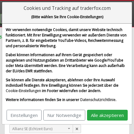
Cookies und Tracking auf traderfox.com
Visualizations
(Bitte wählen Sie Ihre Cookie-Einstellungen)
GRATIS REGISTRIEREN
Wir verwenden notwendige Cookies, damit unsere Website technisch
funktioniert. Mit Ihrer Einwilligung verwenden wir außerdem Dienste von
Partnern, z. B. für eingebettete YouTube-Videos, Reichweitenmessung
Shenandoah Telecommunications
und personalisierte Werbung.
Co.
Dabei können Informationen auf Ihrem Gerät gespeichert oder
ausgelesen und Nutzungsdaten an Drittanbieter wie Google/YouTube
im Vergleich mit Airbus SE, Allianz SE, Bayerische
oder Meta übermittelt werden. Eine Verarbeitung kann auch außerhalb
Motoren Werke AG und 1 weitere Aktie
der EU/des EWR stattfinden.
Alle Aktien entfernen
Standard-Vergleich
Sie können alle Dienste akzeptieren, ablehnen oder Ihre Auswahl
Aktualisieren
individuell festlegen. Ihre Einwilligung können Sie jederzeit über die
Cookie-Einstellungen
im Footer widerrufen oder ändern.
Weitere Informationen finden Sie in unserer
Datenschutzrichtlinie
.
Shenandoah Telecommunications Co. (Echtzeit USD)
Einstellungen
Nur Notwendige
Alle akzeptieren
Airbus SE (Echtzeit Euro)
Allianz SE (Echtzeit Euro)