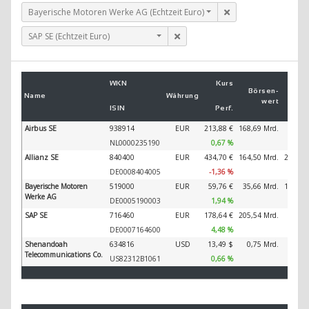
Bayerische Motoren Werke AG (Echtzeit Euro)
SAP SE (Echtzeit Euro)
Um
WKN
Kurs
2
Börsen­
Name
Währung
wert
ISIN
Perf.
2
Airbus SE
938914
EUR
213,88 €
168,69 Mrd.
89.32
NL0000235190
0,67 %
Allianz SE
840400
EUR
434,70 €
164,50 Mrd.
202.34
DE0008404005
-1,36 %
Bayerische Motoren
519000
EUR
59,76 €
35,66 Mrd.
138.61
Werke AG
DE0005190003
1,94 %
SAP SE
716460
EUR
178,64 €
205,54 Mrd.
44.79
DE0007164600
4,48 %
Shenandoah
634816
USD
13,49 $
0,75 Mrd.
39
Telecommunications Co.
US82312B1061
0,66 %