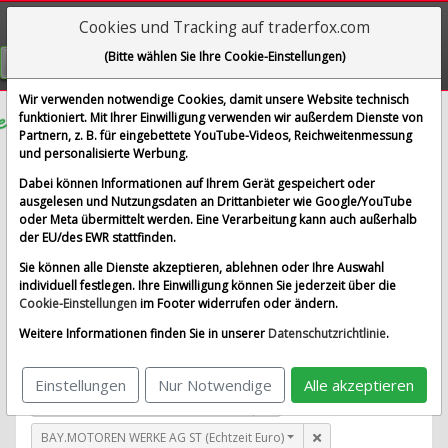
Cookies und Tracking auf traderfox.com
Visualizations
(Bitte wählen Sie Ihre Cookie-Einstellungen)
GRATIS REGISTRIEREN
Wir verwenden notwendige Cookies, damit unsere Website technisch
funktioniert. Mit Ihrer Einwilligung verwenden wir außerdem Dienste von
Partnern, z. B. für eingebettete YouTube-Videos, Reichweitenmessung
SelectQuote
und personalisierte Werbung.
im Vergleich mit AIRBUS SE, ALLIANZ SE NA O.N.,
Dabei können Informationen auf Ihrem Gerät gespeichert oder
BAY.MOTOREN WERKE AG ST und 1 weitere Aktie
ausgelesen und Nutzungsdaten an Drittanbieter wie Google/YouTube
oder Meta übermittelt werden. Eine Verarbeitung kann auch außerhalb
Alle Aktien entfernen
Standard-Vergleich
der EU/des EWR stattfinden.
Aktualisieren
Sie können alle Dienste akzeptieren, ablehnen oder Ihre Auswahl
individuell festlegen. Ihre Einwilligung können Sie jederzeit über die
Cookie-Einstellungen
im Footer widerrufen oder ändern.
SelectQuote (Echtzeit USD)
Weitere Informationen finden Sie in unserer
Datenschutzrichtlinie
.
AIRBUS SE (Echtzeit Euro)
Einstellungen
Nur Notwendige
Alle akzeptieren
ALLIANZ SE NA O.N. (Echtzeit Euro)
BAY.MOTOREN WERKE AG ST (Echtzeit Euro)