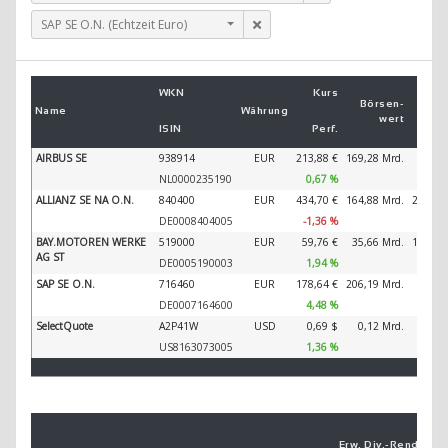
SAP SE O.N. (Echtzeit Euro)
Um
WKN
Kurs
2
Börsen­
Name
Währung
wert
ISIN
Perf.
2
AIRBUS SE
938914
EUR
213,88 €
169,28 Mrd.
89.32
NL0000235190
0,67 %
ALLIANZ SE NA O.N.
840400
EUR
434,70 €
164,88 Mrd.
202.34
DE0008404005
-1,36 %
BAY.MOTOREN WERKE
519000
EUR
59,76 €
35,66 Mrd.
138.61
AG ST
DE0005190003
1,94 %
SAP SE O.N.
716460
EUR
178,64 €
206,19 Mrd.
44.79
DE0007164600
4,48 %
SelectQuote
A2P41W
USD
0,69 $
0,12 Mrd.
1.77
US8163073005
1,36 %
Erw. Div.-
Ren­di­te