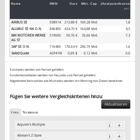
Name
WKN
Kurs
Mkt.-
Cap.
(Analystenkonsens)
[in 1 Jahr]
AIRBUS SE
938914
213,88 €
169,28 Mrd.
1,86 %
ALLIANZ SE NA O.N.
840400
434,70 €
164,88 Mrd.
4,59 %
BAY.MOTOREN WERKE
519000
59,76 €
35,66 Mrd.
7,36 %
AG ST
SAP SE O.N.
716460
178,64 €
206,19 Mrd.
1,63 %
SelectQuote
A2P41W
0,69 $
0,12 Mrd.
0,00 %
Estimates werden von Factset geliefert.
Fundamentaldaten werden von Facunda und Factset geliefert.
Abgeleitete Kennzahlen wie Multiples werden mit Morningstar-Daten berechnet
Fügen Sie weitere Vergleichskriterien hinzu:
Aktualisieren
Fund.
Technisch
Acquirer's Multiple
Altman's Z-Score