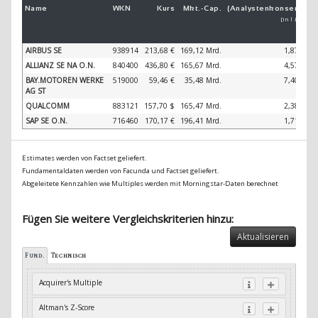
Name
WKN
Kurs
Mkt.-
Cap.
(Analystenkonsens)
(
[in 1 Jahr]
AIRBUS SE
938914
213,68 €
169,12 Mrd.
1,87 %
ALLIANZ SE NA O.N.
840400
436,80 €
165,67 Mrd.
4,57 %
BAY.MOTOREN WERKE
519000
59,46 €
35,48 Mrd.
7,40 %
AG ST
QUALCOMM
883121
157,70 $
165,47 Mrd.
2,38 %
SAP SE O.N.
716460
170,17 €
196,41 Mrd.
1,71 %
Estimates werden von Factset geliefert.
Fundamentaldaten werden von Facunda und Factset geliefert.
Abgeleitete Kennzahlen wie Multiples werden mit Morningstar-Daten berechnet
Fügen Sie weitere Vergleichskriterien hinzu:
Aktualisieren
Fund.
Technisch
Acquirer's Multiple
Altman's Z-Score