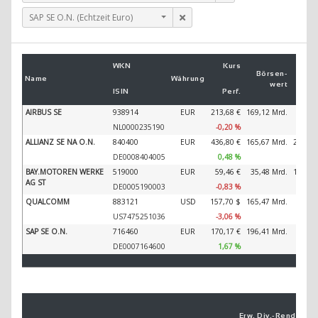
SAP SE O.N. (Echtzeit Euro)
Um
WKN
Kurs
2
Börsen­
Name
Währung
wert
ISIN
Perf.
2
AIRBUS SE
938914
EUR
213,68 €
169,12 Mrd.
89.32
NL0000235190
-0,20 %
ALLIANZ SE NA O.N.
840400
EUR
436,80 €
165,67 Mrd.
202.34
DE0008404005
0,48 %
BAY.MOTOREN WERKE
519000
EUR
59,46 €
35,48 Mrd.
138.61
AG ST
DE0005190003
-0,83 %
QUALCOMM
883121
USD
157,70 $
165,47 Mrd.
42.46
US7475251036
-3,06 %
SAP SE O.N.
716460
EUR
170,17 €
196,41 Mrd.
44.79
DE0007164600
1,67 %
Erw. Div.-
Ren­di­te