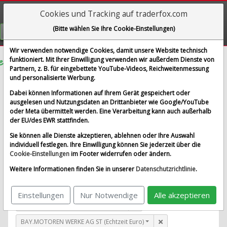
Cookies und Tracking auf traderfox.com
Visualizations
(Bitte wählen Sie Ihre Cookie-Einstellungen)
GRATIS REGISTRIEREN
Wir verwenden notwendige Cookies, damit unsere Website technisch
funktioniert. Mit Ihrer Einwilligung verwenden wir außerdem Dienste von
Partnern, z. B. für eingebettete YouTube-Videos, Reichweitenmessung
QUALCOMM
und personalisierte Werbung.
im Vergleich mit AIRBUS SE, ALLIANZ SE NA O.N.,
Dabei können Informationen auf Ihrem Gerät gespeichert oder
BAY.MOTOREN WERKE AG ST und 1 weitere Aktie
ausgelesen und Nutzungsdaten an Drittanbieter wie Google/YouTube
oder Meta übermittelt werden. Eine Verarbeitung kann auch außerhalb
Alle Aktien entfernen
Standard-Vergleich
der EU/des EWR stattfinden.
Aktualisieren
Sie können alle Dienste akzeptieren, ablehnen oder Ihre Auswahl
individuell festlegen. Ihre Einwilligung können Sie jederzeit über die
Cookie-Einstellungen
im Footer widerrufen oder ändern.
QUALCOMM (Echtzeit USD)
Weitere Informationen finden Sie in unserer
Datenschutzrichtlinie
.
AIRBUS SE (Echtzeit Euro)
Einstellungen
Nur Notwendige
Alle akzeptieren
ALLIANZ SE NA O.N. (Echtzeit Euro)
BAY.MOTOREN WERKE AG ST (Echtzeit Euro)