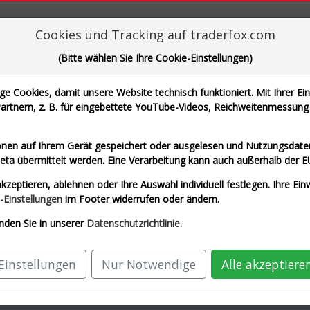
aderFox für mächtige Research-Tools
Cookies und Tracking auf traderfox.com
(Bitte wählen Sie Ihre Cookie-Einstellungen)
 Cookies, damit unsere Website technisch funktioniert. Mit Ihrer Ei
rtnern, z. B. für eingebettete YouTube-Videos, Reichweitenmessung 
che Motoren Werke AG und 1 weitere Aktie
nen auf Ihrem Gerät gespeichert oder ausgelesen und Nutzungsdaten
a übermittelt werden. Eine Verarbeitung kann auch außerhalb der E
Airbus SE (Echtzeit Euro)
Allianz SE (Echtzeit
kzeptieren, ablehnen oder Ihre Auswahl individuell festlegen. Ihre Ein
-Einstellungen
im Footer widerrufen oder ändern.
G (Echtzeit Euro)
SAP SE (Echtzeit Euro)
nden Sie in unserer
Datenschutzrichtlinie
.
Einstellungen
Nur Notwendige
Alle akzeptiere