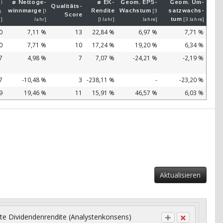
ø Netto­ge­
ø EK-
Geom. EPS-
Geom. Um­
 1
Qualitäts-
winn­mar­ge
Ren­di­te
Wachs­tum
satz­wachs­
.
[1
[3
Score
tum
r]
Jahr]
[1 Jahr]
Jahre]
[3 Jahre]
0
7,11 %
13
22,84 %
6,97 %
7,71 %
0
7,71 %
10
17,24 %
19,20 %
6,34 %
7
4,98 %
7
7,07 %
-24,21 %
-2,19 %
7
-10,48 %
3
-238,11 %
-
-23,20 %
9
19,46 %
11
15,91 %
46,57 %
6,03 %
Aktualisieren
te Dividendenrendite (Analystenkonsens)