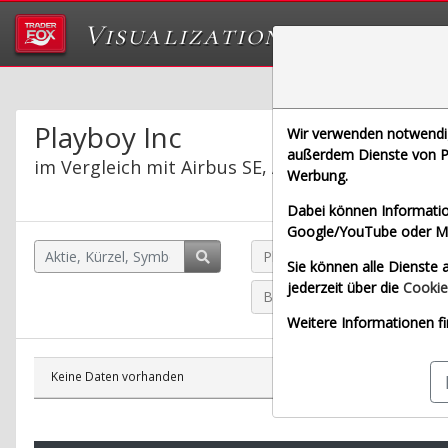
Visualizations
Das Labor von Tr
Playboy Inc
Wir verwenden notwendige
außerdem Dienste von Pa
im Vergleich mit Airbus SE, Allianz SE, Bayeris
Werbung.
Dabei können Informatio
Google/YouTube oder Met
Playboy Inc (Nasdaq)
Sie können alle Dienste a
jederzeit über die
Cookie
Bayerische Motoren Werke A
Weitere Informationen fi
Keine Daten vorhanden