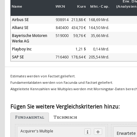
Erw. Div
Name
WKN
Kurs
Mkt.-
Cap.
(Analyste
Airbus SE
938914
213,88 €
168,69 Mrd.
Allianz SE
840400
434,70 €
164,50 Mrd.
Bayerische Motoren
519000
59,76 €
35,66 Mrd.
Werke AG
Playboy Inc
1,21 $
0,14 Mrd.
SAP SE
716460
178,64 €
205,54 Mrd.
Estimates werden von Factset geliefert.
Fundamentaldaten werden von Facunda und Factset geliefert.
Abgeleitete Kennzahlen wie Multiples werden mit Morningstar-Daten berec
Fügen Sie weitere Vergleichskriterien hinzu:
Fundamental
Technisch
Acquirer's Multiple
Erwartete