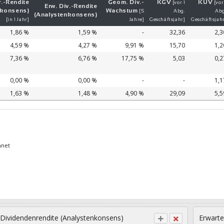
.-
Ren­di­te
Geom. Div.-
KGV
KUV
[vor 1
[vor
Erw. Div.-
Ren­di­te
nkonsens)
Wachs­tum
[5
Abg.
Abg
(Analystenkonsens)
[in 1 Jahr]
Jahre]
Geschäftsjahr]
Geschäftsjah
1,86 %
1,59 %
-
32,36
2,3
4,59 %
4,27 %
9,91 %
15,70
1,2
7,36 %
6,76 %
17,75 %
5,03
0,2
0,00 %
0,00 %
-
-
1,1
1,63 %
1,48 %
4,90 %
29,09
5,5
hnet
 Dividendenrendite (Analystenkonsens)
Erwarte