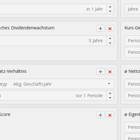
Jahre
sches Dividendenwachstum
Kurs-Ge
Perio
Perio
tz-Verhältnis
ø Nett
ntyp
Abg. Geschäftsjahr
Perio
n
Perio
Score
ø Eigen
Perio
Perio