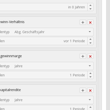
winn-Verhältnis
dentyp
Abg. Geschäftsjahr
den
ogewinnmarge
dentyp
Jahre
den
kapitalrendite
dentyp
Jahre
den