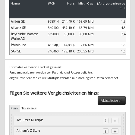
Name
WKN
Kurs
Mkt.-
Cap.
(Analystenkonsens)
[in 1 Jahr]
Airbus SE
938914
214,40 €
169,69 Mrd.
1,86 %
Allianz SE
840400
437,10 €
165,79 Mrd.
4,56 %
Bayerische Motoren
519000
58,80 €
35,08 Mrd.
7,48 %
Werke AG
Phinia Inc.
A3EMJQ
74,88 $
2,66 Mrd.
1,68 %
SAP SE
716460
178,18 €
205,55 Mrd.
1,64 %
Estimates werden von Factset geliefert.
Fundamentaldaten werden von Facunda und Factset geliefert.
Abgeleitete Kennzahlen wie Multiples werden mit Morningstar-Daten berechnet
Fügen Sie weitere Vergleichskriterien hinzu:
Aktualisieren
Fund.
Technisch
Acquirer's Multiple
Altman's Z-Score