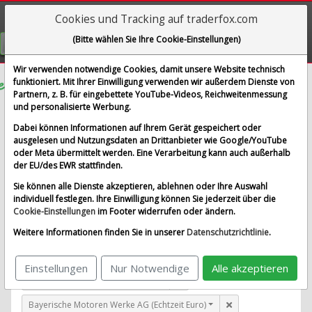
Cookies und Tracking auf traderfox.com
Visualizations
(Bitte wählen Sie Ihre Cookie-Einstellungen)
GRATIS REGISTRIEREN
Wir verwenden notwendige Cookies, damit unsere Website technisch
funktioniert. Mit Ihrer Einwilligung verwenden wir außerdem Dienste von
Partnern, z. B. für eingebettete YouTube-Videos, Reichweitenmessung
Phinia Inc.
und personalisierte Werbung.
im Vergleich mit Airbus SE, Allianz SE, Bayerische
Dabei können Informationen auf Ihrem Gerät gespeichert oder
Motoren Werke AG und 1 weitere Aktie
ausgelesen und Nutzungsdaten an Drittanbieter wie Google/YouTube
oder Meta übermittelt werden. Eine Verarbeitung kann auch außerhalb
Alle Aktien entfernen
Standard-Vergleich
der EU/des EWR stattfinden.
Aktualisieren
Sie können alle Dienste akzeptieren, ablehnen oder Ihre Auswahl
individuell festlegen. Ihre Einwilligung können Sie jederzeit über die
Cookie-Einstellungen
im Footer widerrufen oder ändern.
Phinia Inc. (Echtzeit USD)
Weitere Informationen finden Sie in unserer
Datenschutzrichtlinie
.
Airbus SE (Echtzeit Euro)
Einstellungen
Nur Notwendige
Alle akzeptieren
Allianz SE (Echtzeit Euro)
Bayerische Motoren Werke AG (Echtzeit Euro)