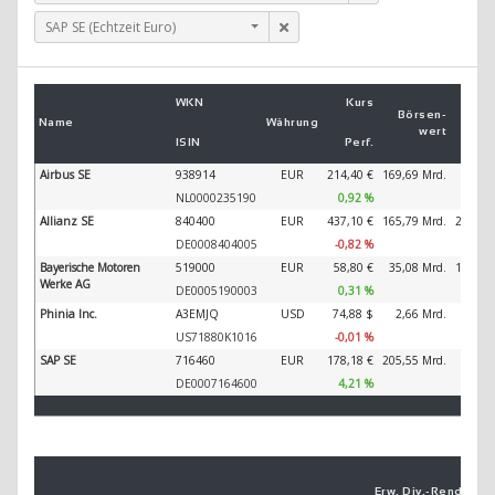
SAP SE (Echtzeit Euro)
Um
WKN
Kurs
2
Börsen­
Name
Währung
wert
ISIN
Perf.
2
Airbus SE
938914
EUR
214,40 €
169,69 Mrd.
89.32
NL0000235190
0,92 %
Allianz SE
840400
EUR
437,10 €
165,79 Mrd.
202.34
DE0008404005
-0,82 %
Bayerische Motoren
519000
EUR
58,80 €
35,08 Mrd.
138.61
Werke AG
DE0005190003
0,31 %
Phinia Inc.
A3EMJQ
USD
74,88 $
2,66 Mrd.
3.74
US71880K1016
-0,01 %
SAP SE
716460
EUR
178,18 €
205,55 Mrd.
44.79
DE0007164600
4,21 %
Erw. Div.-
Ren­di­te