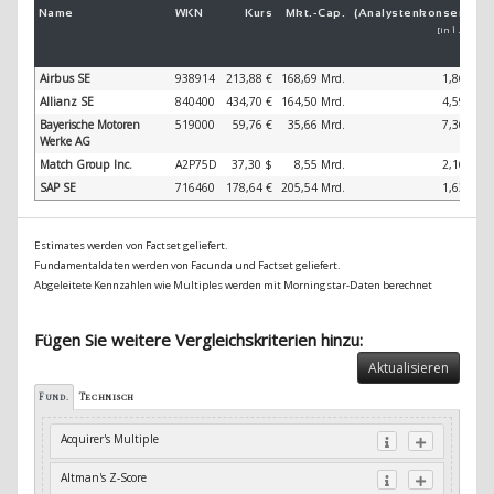
Name
WKN
Kurs
Mkt.-
Cap.
(Analystenkonsens)
(
[in 1 Jahr]
Airbus SE
938914
213,88 €
168,69 Mrd.
1,86 %
Allianz SE
840400
434,70 €
164,50 Mrd.
4,59 %
Bayerische Motoren
519000
59,76 €
35,66 Mrd.
7,36 %
Werke AG
Match Group Inc.
A2P75D
37,30 $
8,55 Mrd.
2,16 %
SAP SE
716460
178,64 €
205,54 Mrd.
1,63 %
Estimates werden von Factset geliefert.
Fundamentaldaten werden von Facunda und Factset geliefert.
Abgeleitete Kennzahlen wie Multiples werden mit Morningstar-Daten berechnet
Fügen Sie weitere Vergleichskriterien hinzu:
Aktualisieren
Fund.
Technisch
Acquirer's Multiple
Altman's Z-Score