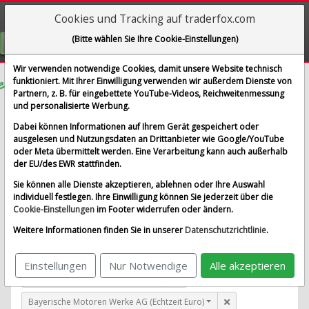
Cookies und Tracking auf traderfox.com
Visualizations
(Bitte wählen Sie Ihre Cookie-Einstellungen)
GRATIS REGISTRIEREN
Wir verwenden notwendige Cookies, damit unsere Website technisch
funktioniert. Mit Ihrer Einwilligung verwenden wir außerdem Dienste von
Partnern, z. B. für eingebettete YouTube-Videos, Reichweitenmessung
Match Group Inc.
und personalisierte Werbung.
im Vergleich mit Airbus SE, Allianz SE, Bayerische
Dabei können Informationen auf Ihrem Gerät gespeichert oder
Motoren Werke AG und 1 weitere Aktie
ausgelesen und Nutzungsdaten an Drittanbieter wie Google/YouTube
oder Meta übermittelt werden. Eine Verarbeitung kann auch außerhalb
Alle Aktien entfernen
Standard-Vergleich
der EU/des EWR stattfinden.
Aktualisieren
Sie können alle Dienste akzeptieren, ablehnen oder Ihre Auswahl
individuell festlegen. Ihre Einwilligung können Sie jederzeit über die
Cookie-Einstellungen
im Footer widerrufen oder ändern.
Match Group Inc. (Echtzeit USD)
Weitere Informationen finden Sie in unserer
Datenschutzrichtlinie
.
Airbus SE (Echtzeit Euro)
Einstellungen
Nur Notwendige
Alle akzeptieren
Allianz SE (Echtzeit Euro)
Bayerische Motoren Werke AG (Echtzeit Euro)