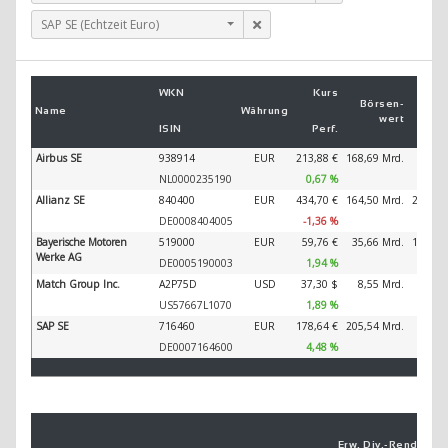
SAP SE (Echtzeit Euro)
Um
WKN
Kurs
2
Börsen­
Name
Währung
wert
ISIN
Perf.
2
Airbus SE
938914
EUR
213,88 €
168,69 Mrd.
89.32
NL0000235190
0,67 %
Allianz SE
840400
EUR
434,70 €
164,50 Mrd.
202.34
DE0008404005
-1,36 %
Bayerische Motoren
519000
EUR
59,76 €
35,66 Mrd.
138.61
Werke AG
DE0005190003
1,94 %
Match Group Inc.
A2P75D
USD
37,30 $
8,55 Mrd.
3.59
US57667L1070
1,89 %
SAP SE
716460
EUR
178,64 €
205,54 Mrd.
44.79
DE0007164600
4,48 %
Erw. Div.-
Ren­di­te