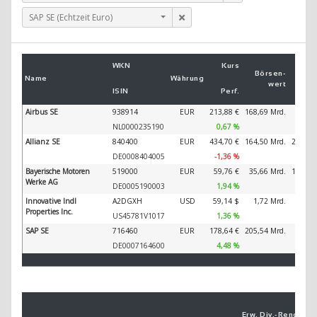
SAP SE (Echtzeit Euro)
Um
WKN
Kurs
2
Börsen­
Name
Währung
wert
ISIN
Perf.
2
Airbus SE
938914
EUR
213,88 €
168,69 Mrd.
89.32
NL0000235190
0,67 %
Allianz SE
840400
EUR
434,70 €
164,50 Mrd.
202.34
DE0008404005
-1,36 %
Bayerische Motoren
519000
EUR
59,76 €
35,66 Mrd.
138.61
Werke AG
DE0005190003
1,94 %
Innovative Indl
A2DGXH
USD
59,14 $
1,72 Mrd.
28
Properties Inc.
US45781V1017
1,36 %
SAP SE
716460
EUR
178,64 €
205,54 Mrd.
44.79
DE0007164600
4,48 %
Erw. Div.-
Ren­di­te