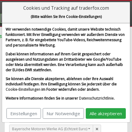
Cookies und Tracking auf traderfox.com
Visualizations
(Bitte wählen Sie Ihre Cookie-Einstellungen)
GRATIS REGISTRIEREN
Wir verwenden notwendige Cookies, damit unsere Website technisch
funktioniert. Mit Ihrer Einwilligung verwenden wir außerdem Dienste von
Partnern, z. B. für eingebettete YouTube-Videos, Reichweitenmessung
Innovative Indl Properties Inc.
und personalisierte Werbung.
im Vergleich mit Airbus SE, Allianz SE, Bayerische
Dabei können Informationen auf Ihrem Gerät gespeichert oder
Motoren Werke AG und 1 weitere Aktie
ausgelesen und Nutzungsdaten an Drittanbieter wie Google/YouTube
oder Meta übermittelt werden. Eine Verarbeitung kann auch außerhalb
Alle Aktien entfernen
Standard-Vergleich
der EU/des EWR stattfinden.
Aktualisieren
Sie können alle Dienste akzeptieren, ablehnen oder Ihre Auswahl
individuell festlegen. Ihre Einwilligung können Sie jederzeit über die
Cookie-Einstellungen
im Footer widerrufen oder ändern.
Innovative Indl Properties Inc. (Echtzeit USD)
Weitere Informationen finden Sie in unserer
Datenschutzrichtlinie
.
Airbus SE (Echtzeit Euro)
Einstellungen
Nur Notwendige
Alle akzeptieren
Allianz SE (Echtzeit Euro)
Bayerische Motoren Werke AG (Echtzeit Euro)