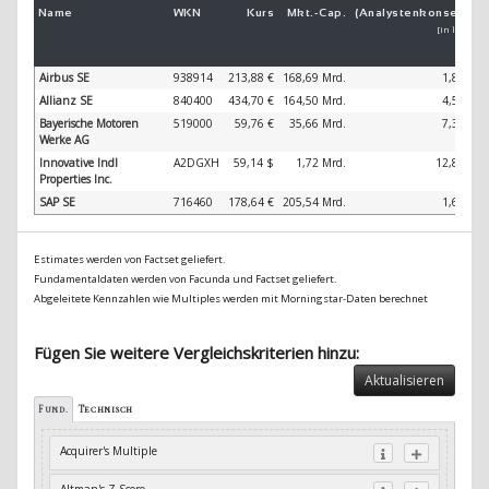
Name
WKN
Kurs
Mkt.-
Cap.
(Analystenkonsens)
[in 1 Jahr]
Airbus SE
938914
213,88 €
168,69 Mrd.
1,86 %
Allianz SE
840400
434,70 €
164,50 Mrd.
4,59 %
Bayerische Motoren
519000
59,76 €
35,66 Mrd.
7,36 %
Werke AG
Innovative Indl
A2DGXH
59,14 $
1,72 Mrd.
12,85 %
Properties Inc.
SAP SE
716460
178,64 €
205,54 Mrd.
1,63 %
Estimates werden von Factset geliefert.
Fundamentaldaten werden von Facunda und Factset geliefert.
Abgeleitete Kennzahlen wie Multiples werden mit Morningstar-Daten berechnet
Fügen Sie weitere Vergleichskriterien hinzu:
Aktualisieren
Fund.
Technisch
Acquirer's Multiple