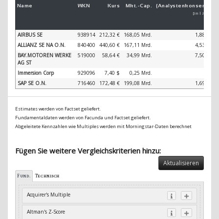
Name
WKN
Kurs
Mkt.-
Cap.
(Analystenkonsens)
(
[in 1 Jahr]
AIRBUS SE
938914
212,32 €
168,05 Mrd.
1,88 %
ALLIANZ SE NA O.N.
840400
440,60 €
167,11 Mrd.
4,53 %
BAY.MOTOREN WERKE
519000
58,64 €
34,99 Mrd.
7,50 %
AG ST
Immersion Corp
929096
7,40 $
0,25 Mrd.
-
SAP SE O.N.
716460
172,48 €
199,08 Mrd.
1,69 %
Estimates werden von Factset geliefert.
Fundamentaldaten werden von Facunda und Factset geliefert.
Abgeleitete Kennzahlen wie Multiples werden mit Morningstar-Daten berechnet
Fügen Sie weitere Vergleichskriterien hinzu:
Aktualisieren
Fund.
Technisch
Acquirer's Multiple
Altman's Z-Score