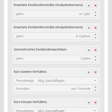
Erwartete Dividendenrendite (Analystenkonsens)
Buffett's Alpha: Wachstum Residual Gross Profits / Assets
Jahre
Buffett's Alpha: Wachstum Residual Net Income / Assets
Buffett's Alpha: Wachstum Residual Net Income / Book
Erwartete Dividendenrendite (Analystenkonsens)
Value
Jahre
Cash-Quote
CFO / Interest Expense
Geometrisches Dividendenwachstum
CFO / Total Debt
Jahre
Current Ratio
Long-Term Debt to Working Capital
Kurs-Gewinn-Verhältnis
Dividenden-Check
Periodentyp
Abg. Geschäftsjahr
Perioden
Erwartetes Dividenden-Wachstum
Stabiles Dividenden-Wachstum
Kurs-Umsatz-Verhältnis
Stabiles Dividenden-Wachstum (TTM)
Periodentyp
Abg. Geschäftsjahr