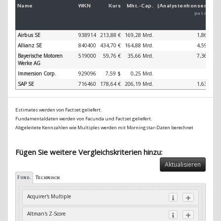
Name
WKN
Kurs
Mkt.-
Cap.
(Analystenkonsens)
(
[in 1 Jahr]
Airbus SE
938914
213,88 €
169,28 Mrd.
1,86 %
Allianz SE
840400
434,70 €
164,88 Mrd.
4,59 %
Bayerische Motoren
519000
59,76 €
35,66 Mrd.
7,36 %
Werke AG
Immersion Corp.
929096
7,59 $
0,25 Mrd.
-
SAP SE
716460
178,64 €
206,19 Mrd.
1,63 %
Estimates werden von Factset geliefert.
Fundamentaldaten werden von Facunda und Factset geliefert.
Abgeleitete Kennzahlen wie Multiples werden mit Morningstar-Daten berechnet
Fügen Sie weitere Vergleichskriterien hinzu:
Aktualisieren
Fund.
Technisch
Acquirer's Multiple
Altman's Z-Score