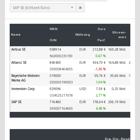
SAP SE (Echtzeit Euro)
Um
WKN
Kurs
2
Börsen­
Name
Währung
wert
ISIN
Perf.
2
Airbus SE
938914
EUR
213,88 €
169,28 Mrd.
89.32
NL0000235190
0,67 %
Allianz SE
840400
EUR
434,70 €
164,88 Mrd.
202.34
DE0008404005
-1,36 %
Bayerische Motoren
519000
EUR
59,76 €
35,66 Mrd.
138.61
Werke AG
DE0005190003
1,94 %
Immersion Corp.
929096
USD
7,59 $
0,25 Mrd.
US4525211078
2,77 %
SAP SE
716460
EUR
178,64 €
206,19 Mrd.
44.79
DE0007164600
4,48 %
Erw. Div.-
Ren­di­te