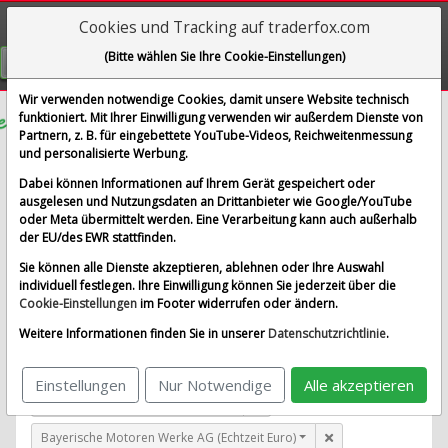
Cookies und Tracking auf traderfox.com
Visualizations
(Bitte wählen Sie Ihre Cookie-Einstellungen)
GRATIS REGISTRIEREN
Wir verwenden notwendige Cookies, damit unsere Website technisch
funktioniert. Mit Ihrer Einwilligung verwenden wir außerdem Dienste von
Partnern, z. B. für eingebettete YouTube-Videos, Reichweitenmessung
Immersion Corp.
und personalisierte Werbung.
im Vergleich mit Airbus SE, Allianz SE, Bayerische
Dabei können Informationen auf Ihrem Gerät gespeichert oder
Motoren Werke AG und 1 weitere Aktie
ausgelesen und Nutzungsdaten an Drittanbieter wie Google/YouTube
oder Meta übermittelt werden. Eine Verarbeitung kann auch außerhalb
Alle Aktien entfernen
Standard-Vergleich
der EU/des EWR stattfinden.
Aktualisieren
Sie können alle Dienste akzeptieren, ablehnen oder Ihre Auswahl
individuell festlegen. Ihre Einwilligung können Sie jederzeit über die
Cookie-Einstellungen
im Footer widerrufen oder ändern.
Immersion Corp. (Echtzeit USD)
Weitere Informationen finden Sie in unserer
Datenschutzrichtlinie
.
Airbus SE (Echtzeit Euro)
Einstellungen
Nur Notwendige
Alle akzeptieren
Allianz SE (Echtzeit Euro)
Bayerische Motoren Werke AG (Echtzeit Euro)