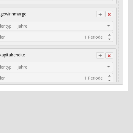
ogewinnmarge
dentyp
Jahre
den
kapitalrendite
dentyp
Jahre
den
risches Umsatzwachstum