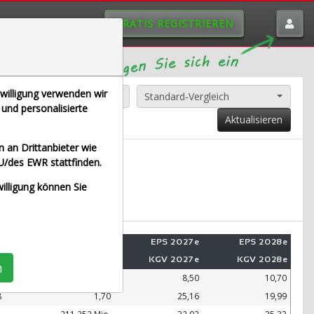
GRATIS REGISTRIEREN
nwilligung verwenden wir
Alle Aktien entfernen
Standard-Vergleich
und personalisierte
Aktualisieren
 an Drittanbieter wie
U/des EWR stattfinden.
t Euro)
willigung können Sie
e
Umsatz 2028e
EPS 2027e
EPS 2028e
e
KUV 2028e
KGV 2027e
KGV 2028e
n
.
99.109 Mio.
8,50
10,70
8
1,70
25,16
19,99