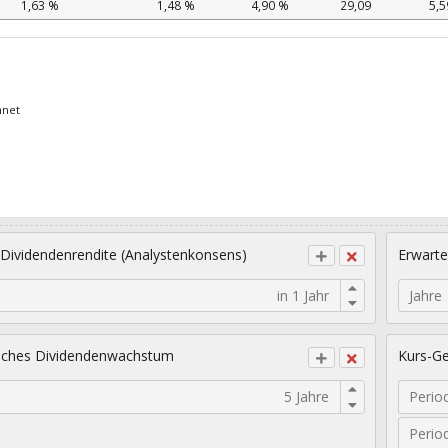
1,63 %
1,48 %
4,90 %
29,09
5,5
hnet
 Dividendenrendite (Analystenkonsens)
Erwarte
Jahre
sches Dividendenwachstum
Kurs-Ge
Perio
Perio