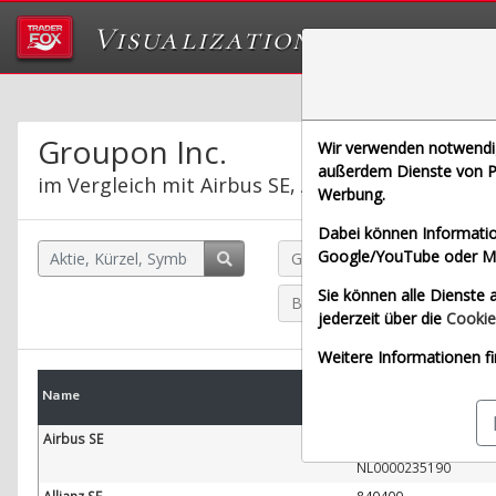
Visualizations
Das Labor von Tr
Groupon Inc.
Wir verwenden notwendige
außerdem Dienste von Pa
im Vergleich mit Airbus SE, Allianz SE, Bayeris
Werbung.
Dabei können Informatio
Google/YouTube oder Met
Groupon Inc. (Echtzeit USD)
Sie können alle Dienste a
Bayerische Motoren Werke A
jederzeit über die
Cookie
Weitere Informationen fi
WKN
Name
W
ISIN
Airbus SE
938914
NL0000235190