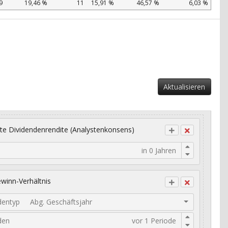
9
19,46 %
11
15,91 %
46,57 %
6,03 %
Aktualisieren
te Dividendenrendite (Analystenkonsens)
winn-Verhältnis
dentyp
Abg. Geschäftsjahr
den