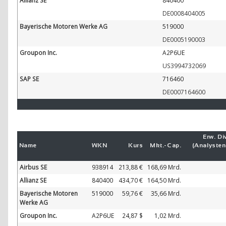
Allianz SE
840400
DE0008404005
Bayerische Motoren Werke AG
519000
DE0005190003
Groupon Inc.
A2P6UE
US3994732069
SAP SE
716460
DE0007164600
Erw. Di
Name
WKN
Kurs
Mkt.-
Cap.
(Analyste
Airbus SE
938914
213,88 €
168,69 Mrd.
Allianz SE
840400
434,70 €
164,50 Mrd.
Bayerische Motoren
519000
59,76 €
35,66 Mrd.
Werke AG
Groupon Inc.
A2P6UE
24,87 $
1,02 Mrd.