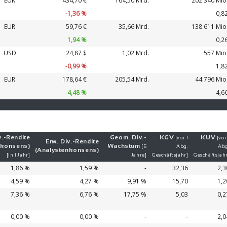
EUR
434,70 €
164,50 Mrd.
202.340 Mio
-1,36 %
0,8
EUR
59,76 €
35,66 Mrd.
138.611 Mio
1,94 %
0,2
USD
24,87 $
1,02 Mrd.
557 Mio
-0,99 %
1,8
EUR
178,64 €
205,54 Mrd.
44.796 Mio
4,48 %
4,6
v.-
Ren­di­te
Geom. Div.-
KGV
KUV
[vor 1
[vor
Erw. Div.-
Ren­di­te
nkonsens)
Wachs­tum
[5
Abg.
Abg
(Analystenkonsens)
[in 1 Jahr]
Jahre]
Geschäftsjahr]
Geschäftsjah
1,86 %
1,59 %
-
32,36
2,3
4,59 %
4,27 %
9,91 %
15,70
1,2
7,36 %
6,76 %
17,75 %
5,03
0,2
0,00 %
0,00 %
-
-
2,0