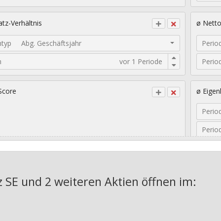
tz-Verhältnis
ø Nett
ntyp
Abg. Geschäftsjahr
Perio
n
Perio
Score
ø Eigen
Perio
Perio
sches EPS-Wachstum
Geomet
nz SE und 2 weiteren Aktien
öffnen im:
Jahre