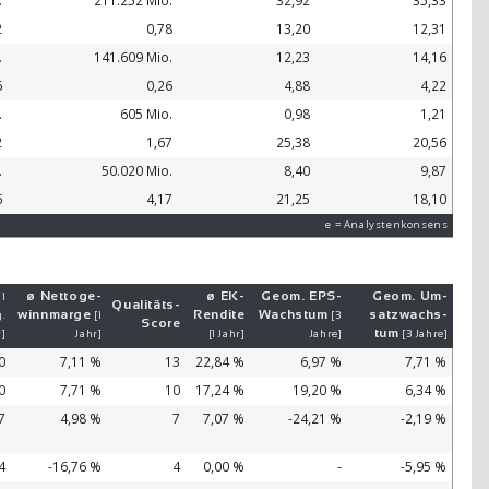
.
211.252 Mio.
32,92
35,33
2
0,78
13,20
12,31
.
141.609 Mio.
12,23
14,16
6
0,26
4,88
4,22
.
605 Mio.
0,98
1,21
2
1,67
25,38
20,56
.
50.020 Mio.
8,40
9,87
6
4,17
21,25
18,10
e = Analystenkonsens
ø Netto­ge­
ø EK-
Geom. EPS-
Geom. Um­
 1
Qualitäts-
winn­mar­ge
Ren­di­te
Wachs­tum
satz­wachs­
.
[1
[3
Score
tum
r]
Jahr]
[1 Jahr]
Jahre]
[3 Jahre]
0
7,11 %
13
22,84 %
6,97 %
7,71 %
0
7,71 %
10
17,24 %
19,20 %
6,34 %
7
4,98 %
7
7,07 %
-24,21 %
-2,19 %
4
-16,76 %
4
0,00 %
-
-5,95 %