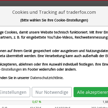
aderFox für mächtige Research-Tools
Cookies und Tracking auf traderfox.com
(Bitte wählen Sie Ihre Cookie-Einstellungen)
 Cookies, damit unsere Website technisch funktioniert. Mit Ihrer Ei
rtnern, z. B. für eingebettete YouTube-Videos, Reichweitenmessung 
che Motoren Werke AG und 1 weitere Aktie
nen auf Ihrem Gerät gespeichert oder ausgelesen und Nutzungsdaten
a übermittelt werden. Eine Verarbeitung kann auch außerhalb der E
Airbus SE (Echtzeit Euro)
Allianz SE (Echtzei
kzeptieren, ablehnen oder Ihre Auswahl individuell festlegen. Ihre Ein
G (Echtzeit Euro)
SAP SE (Echtzeit Euro)
-Einstellungen
im Footer widerrufen oder ändern.
nden Sie in unserer
Datenschutzrichtlinie
.
Kurs
Umsatz 2027
ährung
Börsen­wert
Perf.
KUV 2027
Einstellungen
Nur Notwendige
Alle akzeptiere
EUR
213,88 €
168,69 Mrd.
89.327 Mio
0,67 %
1,8