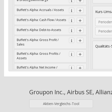
Buffett's Alpha: Accruals / Assets
Kurs-Umsa
Buffett's Alpha: Cash Flow / Assets
Periode
Buffett's Alpha: Debt-to-Assets
Periode
Buffett's Alpha: Gross Profit /
Sales
Qualitäts-
Buffett's Alpha: Gross Profits /
Assets
Buffett's Alpha: Net Income /
Assets
Geometri
Buffett's Alpha: Net Income / Book
Value
Groupon Inc., Airbus SE, Allia
Jahre
Buffett's Alpha: Wachstum Gross
Profit / Sales
Aktien-Vergleichs-Tool
Buffett's Alpha: Wachstum