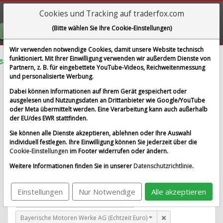
Cookies und Tracking auf traderfox.com
Visualizations
(Bitte wählen Sie Ihre Cookie-Einstellungen)
GRATIS REGISTRIEREN
Wir verwenden notwendige Cookies, damit unsere Website technisch
funktioniert. Mit Ihrer Einwilligung verwenden wir außerdem Dienste von
Partnern, z. B. für eingebettete YouTube-Videos, Reichweitenmessung
Ellington Financial Inc.
und personalisierte Werbung.
im Vergleich mit Airbus SE, Allianz SE, Bayerische
Dabei können Informationen auf Ihrem Gerät gespeichert oder
Motoren Werke AG und 1 weitere Aktie
ausgelesen und Nutzungsdaten an Drittanbieter wie Google/YouTube
oder Meta übermittelt werden. Eine Verarbeitung kann auch außerhalb
Alle Aktien entfernen
Standard-Vergleich
der EU/des EWR stattfinden.
Aktualisieren
Sie können alle Dienste akzeptieren, ablehnen oder Ihre Auswahl
individuell festlegen. Ihre Einwilligung können Sie jederzeit über die
Cookie-Einstellungen
im Footer widerrufen oder ändern.
Ellington Financial Inc. (Echtzeit USD)
Weitere Informationen finden Sie in unserer
Datenschutzrichtlinie
.
Airbus SE (Echtzeit Euro)
Einstellungen
Nur Notwendige
Alle akzeptieren
Allianz SE (Echtzeit Euro)
Bayerische Motoren Werke AG (Echtzeit Euro)