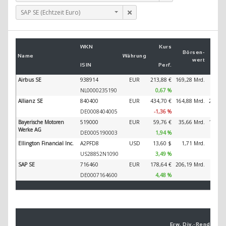
SAP SE (Echtzeit Euro)
U
WKN
Kurs
2
Börsen­
Name
Währung
wert
ISIN
Perf.
2
Airbus SE
938914
EUR
213,88 €
169,28 Mrd.
89.32
NL0000235190
0,67 %
Allianz SE
840400
EUR
434,70 €
164,88 Mrd.
202.34
DE0008404005
-1,36 %
Bayerische Motoren
519000
EUR
59,76 €
35,66 Mrd.
138.61
Werke AG
DE0005190003
1,94 %
Ellington Financial Inc.
A2PFD8
USD
13,60 $
1,71 Mrd.
49
US28852N1090
3,49 %
SAP SE
716460
EUR
178,64 €
206,19 Mrd.
44.79
DE0007164600
4,48 %
Erw. Div.-
Ren­di­te