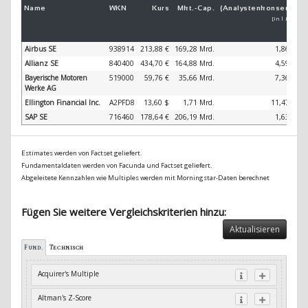
Name
WKN
Kurs
Mkt.-
Cap.
(Analystenkonsens)
(
[in 1 Jahr]
Airbus SE
938914
213,88 €
169,28 Mrd.
1,86 %
Allianz SE
840400
434,70 €
164,88 Mrd.
4,59 %
Bayerische Motoren
519000
59,76 €
35,66 Mrd.
7,36 %
Werke AG
Ellington Financial Inc.
A2PFD8
13,60 $
1,71 Mrd.
11,47 %
SAP SE
716460
178,64 €
206,19 Mrd.
1,63 %
Estimates werden von Factset geliefert.
Fundamentaldaten werden von Facunda und Factset geliefert.
Abgeleitete Kennzahlen wie Multiples werden mit Morningstar-Daten berechnet
Fügen Sie weitere Vergleichskriterien hinzu:
Aktualisieren
Fund.
Technisch
Acquirer's Multiple
Altman's Z-Score