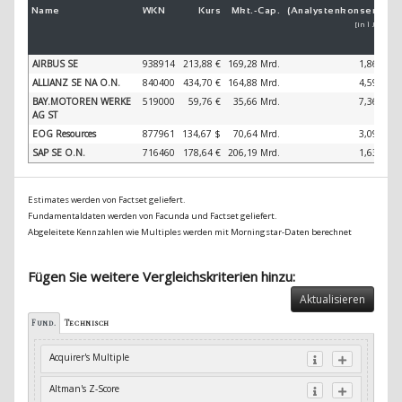
Name
WKN
Kurs
Mkt.-
Cap.
(Analystenkonsens)
(
[in 1 Jahr]
AIRBUS SE
938914
213,88 €
169,28 Mrd.
1,86 %
ALLIANZ SE NA O.N.
840400
434,70 €
164,88 Mrd.
4,59 %
BAY.MOTOREN WERKE
519000
59,76 €
35,66 Mrd.
7,36 %
AG ST
EOG Resources
877961
134,67 $
70,64 Mrd.
3,09 %
SAP SE O.N.
716460
178,64 €
206,19 Mrd.
1,63 %
Estimates werden von Factset geliefert.
Fundamentaldaten werden von Facunda und Factset geliefert.
Abgeleitete Kennzahlen wie Multiples werden mit Morningstar-Daten berechnet
Fügen Sie weitere Vergleichskriterien hinzu:
Aktualisieren
Fund.
Technisch
Acquirer's Multiple
Altman's Z-Score