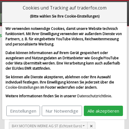
Cookies und Tracking auf traderfox.com
Visualizations
(Bitte wählen Sie Ihre Cookie-Einstellungen)
GRATIS REGISTRIEREN
Wir verwenden notwendige Cookies, damit unsere Website technisch
funktioniert. Mit Ihrer Einwilligung verwenden wir außerdem Dienste von
Partnern, z. B. für eingebettete YouTube-Videos, Reichweitenmessung
EOG Resources
und personalisierte Werbung.
im Vergleich mit AIRBUS SE, ALLIANZ SE NA O.N.,
Dabei können Informationen auf Ihrem Gerät gespeichert oder
BAY.MOTOREN WERKE AG ST und 1 weitere Aktie
ausgelesen und Nutzungsdaten an Drittanbieter wie Google/YouTube
oder Meta übermittelt werden. Eine Verarbeitung kann auch außerhalb
Alle Aktien entfernen
Standard-Vergleich
der EU/des EWR stattfinden.
Aktualisieren
Sie können alle Dienste akzeptieren, ablehnen oder Ihre Auswahl
individuell festlegen. Ihre Einwilligung können Sie jederzeit über die
Cookie-Einstellungen
im Footer widerrufen oder ändern.
EOG Resources (Echtzeit USD)
Weitere Informationen finden Sie in unserer
Datenschutzrichtlinie
.
AIRBUS SE (Echtzeit Euro)
Einstellungen
Nur Notwendige
Alle akzeptieren
ALLIANZ SE NA O.N. (Echtzeit Euro)
BAY.MOTOREN WERKE AG ST (Echtzeit Euro)