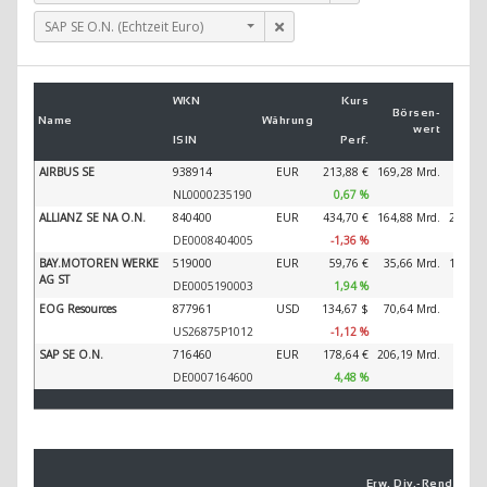
SAP SE O.N. (Echtzeit Euro)
Um
WKN
Kurs
2
Börsen­
Name
Währung
wert
ISIN
Perf.
2
AIRBUS SE
938914
EUR
213,88 €
169,28 Mrd.
89.32
NL0000235190
0,67 %
ALLIANZ SE NA O.N.
840400
EUR
434,70 €
164,88 Mrd.
202.34
DE0008404005
-1,36 %
BAY.MOTOREN WERKE
519000
EUR
59,76 €
35,66 Mrd.
138.61
AG ST
DE0005190003
1,94 %
EOG Resources
877961
USD
134,67 $
70,64 Mrd.
27.73
US26875P1012
-1,12 %
SAP SE O.N.
716460
EUR
178,64 €
206,19 Mrd.
44.79
DE0007164600
4,48 %
Erw. Div.-
Ren­di­te