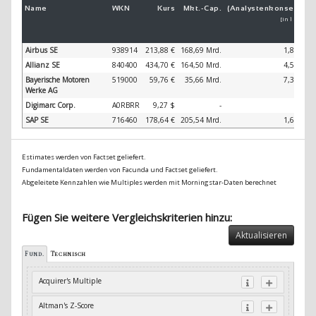
Name
WKN
Kurs
Mkt.-
Cap.
(Analystenkonsens)
[in 1 Jahr]
Airbus SE
938914
213,88 €
168,69 Mrd.
1,86 %
Allianz SE
840400
434,70 €
164,50 Mrd.
4,59 %
Bayerische Motoren
519000
59,76 €
35,66 Mrd.
7,36 %
Werke AG
Digimarc Corp.
A0RBRR
9,27 $
-
-
SAP SE
716460
178,64 €
205,54 Mrd.
1,63 %
Estimates werden von Factset geliefert.
Fundamentaldaten werden von Facunda und Factset geliefert.
Abgeleitete Kennzahlen wie Multiples werden mit Morningstar-Daten berechnet
Fügen Sie weitere Vergleichskriterien hinzu:
Aktualisieren
Fund.
Technisch
Acquirer's Multiple
Altman's Z-Score