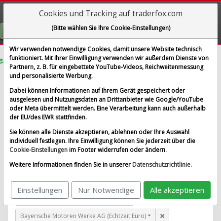
Cookies und Tracking auf traderfox.com
Visualizations
(Bitte wählen Sie Ihre Cookie-Einstellungen)
GRATIS REGISTRIEREN
Wir verwenden notwendige Cookies, damit unsere Website technisch
funktioniert. Mit Ihrer Einwilligung verwenden wir außerdem Dienste von
Partnern, z. B. für eingebettete YouTube-Videos, Reichweitenmessung
Digimarc Corp.
und personalisierte Werbung.
im Vergleich mit Airbus SE, Allianz SE, Bayerische
Dabei können Informationen auf Ihrem Gerät gespeichert oder
Motoren Werke AG und 1 weitere Aktie
ausgelesen und Nutzungsdaten an Drittanbieter wie Google/YouTube
oder Meta übermittelt werden. Eine Verarbeitung kann auch außerhalb
Alle Aktien entfernen
Standard-Vergleich
der EU/des EWR stattfinden.
Aktualisieren
Sie können alle Dienste akzeptieren, ablehnen oder Ihre Auswahl
individuell festlegen. Ihre Einwilligung können Sie jederzeit über die
Cookie-Einstellungen
im Footer widerrufen oder ändern.
Digimarc Corp. (Nasdaq)
Weitere Informationen finden Sie in unserer
Datenschutzrichtlinie
.
Airbus SE (Echtzeit Euro)
Einstellungen
Nur Notwendige
Alle akzeptieren
Allianz SE (Echtzeit Euro)
Bayerische Motoren Werke AG (Echtzeit Euro)