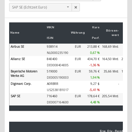
SAP SE (Echtzeit Euro)
Um
WKN
Kurs
2
Börsen­
Name
Währung
wert
ISIN
Perf.
2
Airbus SE
938914
EUR
213,88 €
168,69 Mrd.
89.32
NL0000235190
0,67 %
Allianz SE
840400
EUR
434,70 €
164,50 Mrd.
202.34
DE0008404005
-1,36 %
Bayerische Motoren
519000
EUR
59,76 €
35,66 Mrd.
138.61
Werke AG
DE0005190003
1,94 %
Digimarc Corp.
A0RBRR
9,27 $
-
3
US25381B1017
-5,41 %
SAP SE
716460
EUR
178,64 €
205,54 Mrd.
44.79
DE0007164600
4,48 %
Erw. Div.-
Ren­di­te