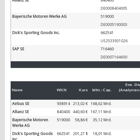
Allianz SE
840400
DE0008404005
Bayerische Motoren Werke AG
519000
DE0005190003
Dick's Sporting Goods Inc.
662541
US2533931026
SAP SE
716460
DE0007164600
Erw. Div
Name
WKN
Kurs
Mkt.-
Cap.
(Analyste
Airbus SE
938914
213,02 €
168,62 Mrd.
Allianz SE
840400
440,60 €
167,11 Mrd.
Bayerische Motoren
519000
58,86 €
35,12 Mrd.
Werke AG
Dick's Sporting Goods
662541
201,27 $
18,01 Mrd.
Inc.