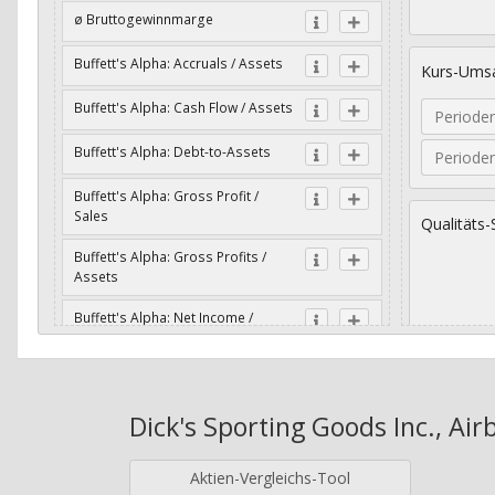
ø Bruttogewinnmarge
Buffett's Alpha: Accruals / Assets
Kurs-Umsa
Buffett's Alpha: Cash Flow / Assets
Periode
Buffett's Alpha: Debt-to-Assets
Periode
Buffett's Alpha: Gross Profit /
Sales
Qualitäts-
Buffett's Alpha: Gross Profits /
Assets
Buffett's Alpha: Net Income /
Assets
Geometri
Buffett's Alpha: Net Income / Book
Value
Dick's Sporting Goods Inc., Air
Jahre
Buffett's Alpha: Wachstum Gross
Profit / Sales
Aktien-Vergleichs-Tool