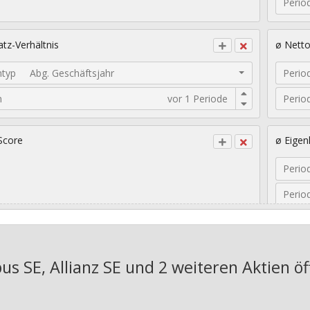
Perio
tz-Verhältnis
ø Nett
ntyp
Abg. Geschäftsjahr
Perio
n
Perio
Score
ø Eigen
Perio
Perio
sches EPS-Wachstum
Geomet
bus SE, Allianz SE und 2 weiteren Aktien
öf
Jahre