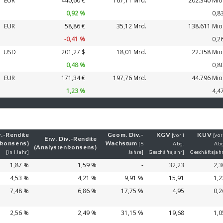
EUR
440,60 €
167,11 Mrd.
202.340 Mio
0,92 %
0,8
EUR
58,86 €
35,12 Mrd.
138.611 Mio
-0,41 %
0,2
USD
201,27 $
18,01 Mrd.
22.358 Mio
0,48 %
0,8
EUR
171,34 €
197,76 Mrd.
44.796 Mio
1,23 %
4,4
.-
Ren­di­te
Geom. Div.-
KGV
KUV
[vor 1
[vor
Erw. Div.-
Ren­di­te
nkonsens)
Wachs­tum
[5
Abg.
Abg
(Analystenkonsens)
[in 1 Jahr]
Jahre]
Geschäftsjahr]
Geschäftsjah
1,87 %
1,59 %
-
32,23
2,3
4,53 %
4,21 %
9,91 %
15,91
1,2
7,48 %
6,86 %
17,75 %
4,95
0,2
2,56 %
2,49 %
31,15 %
19,68
1,0