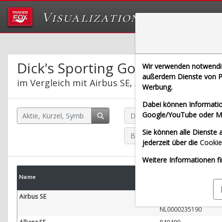
Visualizations
Das Labor von Tr
Dick's Sporting Goods Inc.
Wir verwenden notwendige
außerdem Dienste von Pa
im Vergleich mit Airbus SE, Allianz SE, Bayeris
Werbung.
Dabei können Informatio
Google/YouTube oder Met
Dick's Sporting Goods Inc. (
Sie können alle Dienste a
Bayerische Motoren Werke A
jederzeit über die
Cookie
Weitere Informationen fi
WKN
Name
W
ISIN
Airbus SE
938914
NL0000235190