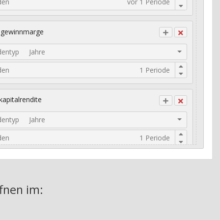
den
ogewinnmarge
dentyp
Jahre
den
kapitalrendite
dentyp
Jahre
den
risches Umsatzwachstum
fnen im: