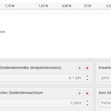
1,70 %
1,55 %
4,90 %
27,91
5,3
hnet
 Dividendenrendite (Analystenkonsens)
Erwarte
Jahre
sches Dividendenwachstum
Kurs-Ge
Perio