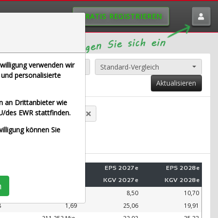
GRATIS REGISTRIEREN
nwilligung verwenden wir
Alle Aktien entfernen
Standard-Vergleich
und personalisierte
Aktualisieren
 an Drittanbieter wie
U/des EWR stattfinden.
anz SE (Echtzeit Euro)
willigung können Sie
e
Umsatz 2028e
EPS 2027e
EPS 2028e
e
KUV 2028e
KGV 2027e
KGV 2028e
n
.
99.109 Mio.
8,50
10,70
8
1,69
25,06
19,91