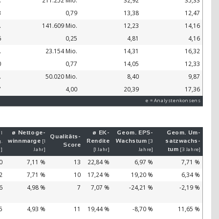
.
211.252 Mio.
32,92
35,33
3
0,79
13,38
12,47
.
141.609 Mio.
12,23
14,16
6
0,25
4,81
4,16
.
23.154 Mio.
14,31
16,32
0
0,77
14,05
12,33
.
50.020 Mio.
8,40
9,87
7
4,00
20,39
17,36
e = Analystenkonsens
ø Netto­ge­
ø EK-
Geom. EPS-
Geom. Um­
 1
Qualitäts-
winn­mar­ge
Ren­di­te
Wachs­tum
satz­wachs­
.
[1
[3
Score
tum
r]
Jahr]
[1 Jahr]
Jahre]
[3 Jahre]
0
7,11 %
13
22,84 %
6,97 %
7,71 %
2
7,71 %
10
17,24 %
19,20 %
6,34 %
6
4,98 %
7
7,07 %
-24,21 %
-2,19 %
5
4,93 %
11
19,44 %
-8,70 %
11,65 %