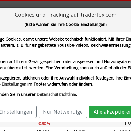
aderFox für mächtige Research-Tools
Cookies und Tracking auf traderfox.com
(Bitte wählen Sie Ihre Cookie-Einstellungen)
 Cookies, damit unsere Website technisch funktioniert. Mit Ihrer Ei
rtnern, z. B. für eingebettete YouTube-Videos, Reichweitenmessung 
che Motoren Werke AG und 1 weitere Aktie
nen auf Ihrem Gerät gespeichert oder ausgelesen und Nutzungsdaten
a übermittelt werden. Eine Verarbeitung kann auch außerhalb der E
Echtzeit USD)
Airbus SE (Echtzeit Euro)
Alli
kzeptieren, ablehnen oder Ihre Auswahl individuell festlegen. Ihre Ein
G (Echtzeit Euro)
SAP SE (Echtzeit Euro)
-Einstellungen
im Footer widerrufen oder ändern.
nden Sie in unserer
Datenschutzrichtlinie
.
Kurs
Umsatz 2027
ährung
Börsen­wert
Perf.
KUV 2027
Einstellungen
Nur Notwendige
Alle akzeptiere
EUR
213,02 €
168,62 Mrd.
89.327 Mio
-0,90 %
1,8