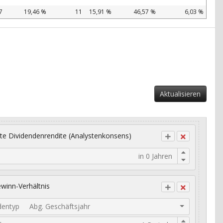
7
19,46 %
11
15,91 %
46,57 %
6,03 %
Aktualisieren
te Dividendenrendite (Analystenkonsens)
winn-Verhältnis
dentyp
Abg. Geschäftsjahr