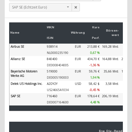
SAP SE (Echtzeit Euro)
Um
WKN
Kurs
2
Börsen­
Name
Währung
wert
ISIN
Perf.
2
Airbus SE
938914
EUR
213,88 €
169,28 Mrd.
89.32
NL0000235190
0,67 %
Allianz SE
840400
EUR
434,70 €
164,88 Mrd.
202.34
DE0008404005
-1,36 %
Bayerische Motoren
519000
EUR
59,76 €
35,66 Mrd.
138.61
Werke AG
DE0005190003
1,94 %
Delek US Holdings Inc.
A2DY2Y
USD
58,42 $
3,58 Mrd.
11.69
US24665A1034
-0,45 %
SAP SE
716460
EUR
178,64 €
206,19 Mrd.
44.79
DE0007164600
4,48 %
Erw. Div.-
Ren­di­te