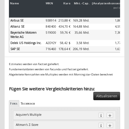
Name
WKN
Kurs
Mkt.-
Cap.
(Analystenkonsens)
(
[in 1 Jahr]
Airbus SE
938914
213,88 €
169,28 Mrd.
1,86 %
Allianz SE
840400
434,70 €
164,88 Mrd.
4,59 %
Bayerische Motoren
519000
59,76 €
35,66 Mrd.
7,36 %
Werke AG
Delek US Holdings Inc.
A2DY2Y
58,42 $
3,58 Mrd.
1,77 %
SAP SE
716460
178,64 €
206,19 Mrd.
1,63 %
Estimates werden von Factset geliefert.
Fundamentaldaten werden von Facunda und Factset geliefert.
Abgeleitete Kennzahlen wie Multiples werden mit Morningstar-Daten berechnet
Fügen Sie weitere Vergleichskriterien hinzu:
Aktualisieren
Fund.
Technisch
Acquirer's Multiple
Altman's Z-Score