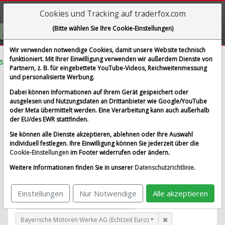
Cookies und Tracking auf traderfox.com
Visualizations
(Bitte wählen Sie Ihre Cookie-Einstellungen)
GRATIS REGISTRIEREN
Wir verwenden notwendige Cookies, damit unsere Website technisch
funktioniert. Mit Ihrer Einwilligung verwenden wir außerdem Dienste von
Partnern, z. B. für eingebettete YouTube-Videos, Reichweitenmessung
Delek US Holdings Inc.
und personalisierte Werbung.
im Vergleich mit Airbus SE, Allianz SE, Bayerische
Dabei können Informationen auf Ihrem Gerät gespeichert oder
Motoren Werke AG und 1 weitere Aktie
ausgelesen und Nutzungsdaten an Drittanbieter wie Google/YouTube
oder Meta übermittelt werden. Eine Verarbeitung kann auch außerhalb
Alle Aktien entfernen
Standard-Vergleich
der EU/des EWR stattfinden.
Aktualisieren
Sie können alle Dienste akzeptieren, ablehnen oder Ihre Auswahl
individuell festlegen. Ihre Einwilligung können Sie jederzeit über die
Cookie-Einstellungen
im Footer widerrufen oder ändern.
Delek US Holdings Inc. (Echtzeit USD)
Weitere Informationen finden Sie in unserer
Datenschutzrichtlinie
.
Airbus SE (Echtzeit Euro)
Einstellungen
Nur Notwendige
Alle akzeptieren
Allianz SE (Echtzeit Euro)
Bayerische Motoren Werke AG (Echtzeit Euro)