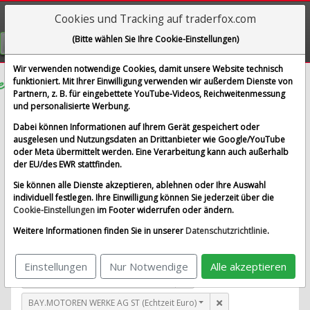
Cookies und Tracking auf traderfox.com
Visualizations
(Bitte wählen Sie Ihre Cookie-Einstellungen)
GRATIS REGISTRIEREN
Wir verwenden notwendige Cookies, damit unsere Website technisch
funktioniert. Mit Ihrer Einwilligung verwenden wir außerdem Dienste von
Partnern, z. B. für eingebettete YouTube-Videos, Reichweitenmessung
ChargePoint Holdings
und personalisierte Werbung.
im Vergleich mit AIRBUS SE, ALLIANZ SE NA O.N.,
Dabei können Informationen auf Ihrem Gerät gespeichert oder
BAY.MOTOREN WERKE AG ST und 1 weitere Aktie
ausgelesen und Nutzungsdaten an Drittanbieter wie Google/YouTube
oder Meta übermittelt werden. Eine Verarbeitung kann auch außerhalb
Alle Aktien entfernen
Standard-Vergleich
der EU/des EWR stattfinden.
Aktualisieren
Sie können alle Dienste akzeptieren, ablehnen oder Ihre Auswahl
individuell festlegen. Ihre Einwilligung können Sie jederzeit über die
Cookie-Einstellungen
im Footer widerrufen oder ändern.
ChargePoint Holdings (New York)
Weitere Informationen finden Sie in unserer
Datenschutzrichtlinie
.
AIRBUS SE (Echtzeit Euro)
Einstellungen
Nur Notwendige
Alle akzeptieren
ALLIANZ SE NA O.N. (Echtzeit Euro)
BAY.MOTOREN WERKE AG ST (Echtzeit Euro)