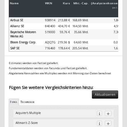
Name
WKN
Kurs
Mkt.-
Cap.
(Analystenkonsens)
(
[in 1 Jahr]
Airbus SE
938914
213,88 €
168,69 Mrd.
1,86 %
Allianz SE
840400
434,70 €
164,50 Mrd.
4,59 %
Bayerische Motoren
519000
59,76 €
35,66 Mrd.
7,36 %
Werke AG
Bloom Energy Corp.
A2JQTG
219,56 $
64,60 Mrd.
0,01 %
SAP SE
716460
178,64 €
205,54 Mrd.
1,63 %
Estimates werden von Factset geliefert.
Fundamentaldaten werden von Facunda und Factset geliefert.
Abgeleitete Kennzahlen wie Multiples werden mit Morningstar-Daten berechnet
Fügen Sie weitere Vergleichskriterien hinzu:
Aktualisieren
Fund.
Technisch
Acquirer's Multiple
Altman's Z-Score