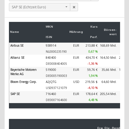
SAP SE (Echtzeit Euro)
Um
WKN
Kurs
2
Börsen­
Name
Währung
wert
ISIN
Perf.
2
Airbus SE
938914
EUR
213,88 €
168,69 Mrd.
89.32
NL0000235190
0,67 %
Allianz SE
840400
EUR
434,70 €
164,50 Mrd.
202.34
DE0008404005
-1,36 %
Bayerische Motoren
519000
EUR
59,76 €
35,66 Mrd.
138.61
Werke AG
DE0005190003
1,94 %
Bloom Energy Corp.
A2JQTG
USD
219,56 $
64,60 Mrd.
6.20
US0937121079
-4,10 %
SAP SE
716460
EUR
178,64 €
205,54 Mrd.
44.79
DE0007164600
4,48 %
Erw. Div.-
Ren­di­te