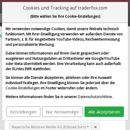
Cookies und Tracking auf traderfox.com
Visualizations
(Bitte wählen Sie Ihre Cookie-Einstellungen)
GRATIS REGISTRIEREN
Wir verwenden notwendige Cookies, damit unsere Website technisch
funktioniert. Mit Ihrer Einwilligung verwenden wir außerdem Dienste von
Partnern, z. B. für eingebettete YouTube-Videos, Reichweitenmessung
Bloom Energy Corp.
und personalisierte Werbung.
im Vergleich mit Airbus SE, Allianz SE, Bayerische
Dabei können Informationen auf Ihrem Gerät gespeichert oder
Motoren Werke AG und 1 weitere Aktie
ausgelesen und Nutzungsdaten an Drittanbieter wie Google/YouTube
oder Meta übermittelt werden. Eine Verarbeitung kann auch außerhalb
Alle Aktien entfernen
Standard-Vergleich
der EU/des EWR stattfinden.
Aktualisieren
Sie können alle Dienste akzeptieren, ablehnen oder Ihre Auswahl
individuell festlegen. Ihre Einwilligung können Sie jederzeit über die
Cookie-Einstellungen
im Footer widerrufen oder ändern.
Bloom Energy Corp. (Echtzeit USD)
Weitere Informationen finden Sie in unserer
Datenschutzrichtlinie
.
Airbus SE (Echtzeit Euro)
Einstellungen
Nur Notwendige
Alle akzeptieren
Allianz SE (Echtzeit Euro)
Bayerische Motoren Werke AG (Echtzeit Euro)