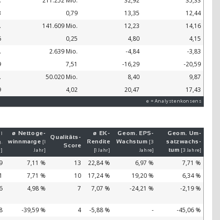
.
211.252 Mio.
32,92
35,33
3
0,79
13,35
12,44
.
141.609 Mio.
12,23
14,16
6
0,25
4,80
4,15
.
2.639 Mio.
-4,84
-3,83
9
7,51
-16,29
-20,59
.
50.020 Mio.
8,40
9,87
9
4,02
20,47
17,43
e = Analystenkonsens
ø Netto­ge­
ø EK-
Geom. EPS-
Geom. Um­
 1
Qualitäts-
winn­mar­ge
Ren­di­te
Wachs­tum
satz­wachs­
.
[1
[3
Score
tum
r]
Jahr]
[1 Jahr]
Jahre]
[3 Jahre]
9
7,11 %
13
22,84 %
6,97 %
7,71 %
1
7,71 %
10
17,24 %
19,20 %
6,34 %
6
4,98 %
7
7,07 %
-24,21 %
-2,19 %
8
-39,59 %
4
-5,88 %
-
-45,06 %