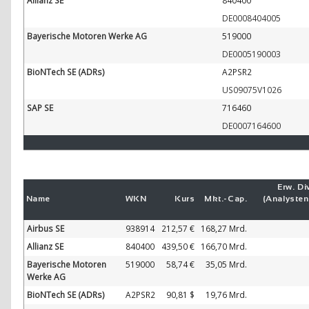
Allianz SE
840400
DE0008404005
Bayerische Motoren Werke AG
519000
DE0005190003
BioNTech SE (ADRs)
A2PSR2
US09075V1026
SAP SE
716460
DE0007164600
Erw. Di
Name
WKN
Kurs
Mkt.-
Cap.
(Analyste
Airbus SE
938914
212,57 €
168,27 Mrd.
Allianz SE
840400
439,50 €
166,70 Mrd.
Bayerische Motoren
519000
58,74 €
35,05 Mrd.
Werke AG
BioNTech SE (ADRs)
A2PSR2
90,80 $
19,76 Mrd.