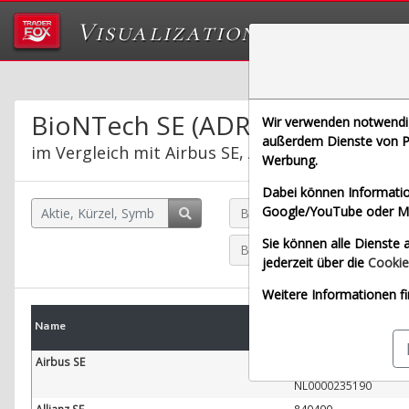
Visualizations
Das Labor von Tr
BioNTech SE (ADRs)
Wir verwenden notwendige
außerdem Dienste von Pa
im Vergleich mit Airbus SE, Allianz SE, Bayeris
Werbung.
Dabei können Informatio
Google/YouTube oder Met
BioNTech SE (ADRs) (Echtze
Sie können alle Dienste a
Bayerische Motoren Werke A
jederzeit über die
Cookie
Weitere Informationen fi
WKN
Name
W
ISIN
Airbus SE
938914
NL0000235190