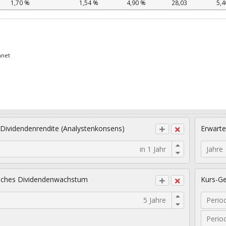
1,70 %
1,54 %
4,90 %
28,03
5,4
hnet
 Dividendenrendite (Analystenkonsens)
Erwarte
Jahre
sches Dividendenwachstum
Kurs-Ge
Perio
Perio