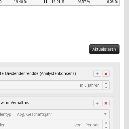
0
19,46 %
11
15,91 %
46,57 %
6,03 %
Aktualisieren
te Dividendenrendite (Analystenkonsens)
winn-Verhältnis
dentyp
Abg. Geschäftsjahr
den