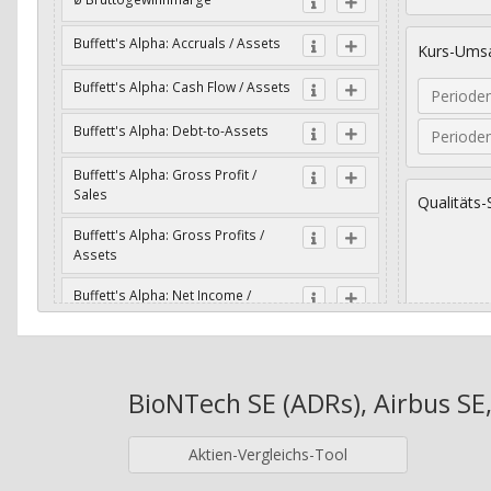
Buffett's Alpha: Accruals / Assets
Kurs-Umsa
Buffett's Alpha: Cash Flow / Assets
Periode
Buffett's Alpha: Debt-to-Assets
Periode
Buffett's Alpha: Gross Profit /
Sales
Qualitäts-
Buffett's Alpha: Gross Profits /
Assets
Buffett's Alpha: Net Income /
Assets
Geometri
Buffett's Alpha: Net Income / Book
Value
BioNTech SE (ADRs), Airbus SE,
Jahre
Buffett's Alpha: Wachstum Gross
Profit / Sales
Aktien-Vergleichs-Tool
Buffett's Alpha: Wachstum