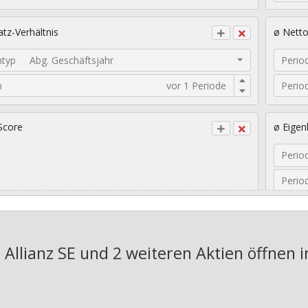
tz-Verhältnis
ø Nett
ntyp
Abg. Geschäftsjahr
Perio
n
Perio
Score
ø Eigen
Perio
Perio
sches EPS-Wachstum
Geomet
 Allianz SE und 2 weiteren Aktien
öffnen i
Jahre