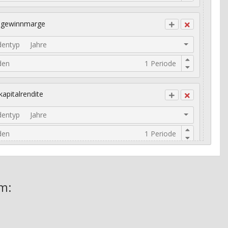
ogewinnmarge
dentyp
Jahre
den
kapitalrendite
dentyp
Jahre
den
risches Umsatzwachstum
m: