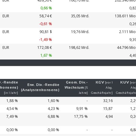
EUR
439,50 €
166,70 Mrd.
202.340 Mio
0,66 %
0,8
EUR
58,74 €
35,05 Mrd.
138.611 Mio
-0,61 %
0,2
EUR
90,80 $
19,76 Mrd.
2.111 Mio
-1,50 %
9,3
EUR
172,08 €
198,62 Mrd.
44.796 Mio
1,67 %
4,4
v.-
Ren­di­te
Geom. Div.-
KGV
KUV
[vor 1
[vor
Erw. Div.-
Ren­di­te
nkonsens)
Wachs­tum
[5
Abg.
Abg
(Analystenkonsens)
[in 1 Jahr]
Jahre]
Geschäftsjahr]
Geschäftsjah
1,88 %
1,60 %
-
32,16
2,2
4,54 %
4,23 %
9,91 %
15,87
1,2
7,49 %
6,88 %
17,75 %
4,94
0,2
0,00 %
0,00 %
-
-
6,8