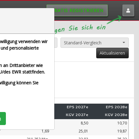
GRATIS REGISTRIEREN
nwilligung verwenden wir
Alle Aktien entfernen
Standard-Vergleich
und personalisierte
Aktualisieren
 an Drittanbieter wie
U/des EWR stattfinden.
 (Echtzeit Euro)
willigung können Sie
e
Umsatz 2028e
EPS 2027e
EPS 2028e
e
KUV 2028e
KGV 2027e
KGV 2028e
n
.
99.109 Mio.
8,50
10,70
7
1,69
25,01
19,87