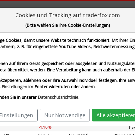
aderFox für mächtige Research-Tools
Cookies und Tracking auf traderfox.com
(Bitte wählen Sie Ihre Cookie-Einstellungen)
 Cookies, damit unsere Website technisch funktioniert. Mit Ihrer Ei
rtnern, z. B. für eingebettete YouTube-Videos, Reichweitenmessung 
che Motoren Werke AG und 1 weitere Aktie
nen auf Ihrem Gerät gespeichert oder ausgelesen und Nutzungsdaten
a übermittelt werden. Eine Verarbeitung kann auch außerhalb der E
it USD)
Airbus SE (Echtzeit Euro)
Allianz SE
kzeptieren, ablehnen oder Ihre Auswahl individuell festlegen. Ihre Ein
G (Echtzeit Euro)
SAP SE (Echtzeit Euro)
-Einstellungen
im Footer widerrufen oder ändern.
nden Sie in unserer
Datenschutzrichtlinie
.
Kurs
Umsatz 2027
ährung
Börsen­wert
Perf.
KUV 2027
Einstellungen
Nur Notwendige
Alle akzeptiere
EUR
212,57 €
168,27 Mrd.
89.327 Mio
-1,10 %
1,8