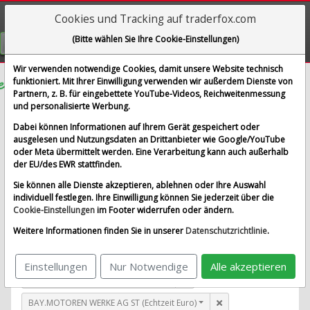
Cookies und Tracking auf traderfox.com
Visualizations
(Bitte wählen Sie Ihre Cookie-Einstellungen)
GRATIS REGISTRIEREN
Wir verwenden notwendige Cookies, damit unsere Website technisch
funktioniert. Mit Ihrer Einwilligung verwenden wir außerdem Dienste von
Partnern, z. B. für eingebettete YouTube-Videos, Reichweitenmessung
Barrett Business Services Inc.
und personalisierte Werbung.
im Vergleich mit AIRBUS SE, ALLIANZ SE NA O.N.,
Dabei können Informationen auf Ihrem Gerät gespeichert oder
BAY.MOTOREN WERKE AG ST und 1 weitere Aktie
ausgelesen und Nutzungsdaten an Drittanbieter wie Google/YouTube
oder Meta übermittelt werden. Eine Verarbeitung kann auch außerhalb
Alle Aktien entfernen
Standard-Vergleich
der EU/des EWR stattfinden.
Aktualisieren
Sie können alle Dienste akzeptieren, ablehnen oder Ihre Auswahl
individuell festlegen. Ihre Einwilligung können Sie jederzeit über die
Cookie-Einstellungen
im Footer widerrufen oder ändern.
Barrett Business Services Inc. (Echtzeit USD)
Weitere Informationen finden Sie in unserer
Datenschutzrichtlinie
.
AIRBUS SE (Echtzeit Euro)
Einstellungen
Nur Notwendige
Alle akzeptieren
ALLIANZ SE NA O.N. (Echtzeit Euro)
BAY.MOTOREN WERKE AG ST (Echtzeit Euro)