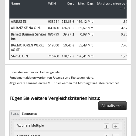
Name
WKN
Kurs
Mkt.-
Cap.
(Analystenkonsens)
(
[in 1 Jahr]
AIRBUS SE
938914
213,68 €
169,12 Mrd.
1,87 %
ALLIANZ SE NA O.N.
840400
436,80 €
165,67 Mrd.
4,57 %
Barrett Business Services
886799
39,97 $
0,98 Mrd.
0,80 %
Inc.
BAY.MOTOREN WERKE
519000
59,46 €
35,48 Mrd.
7,40 %
AG ST
SAP SE O.N.
716460
170,17 €
196,41 Mrd.
1,71 %
Estimates werden von Factset geliefert.
Fundamentaldaten werden von Facunda und Factset geliefert.
Abgeleitete Kennzahlen wie Multiples werden mit Morningstar-Daten berechnet
Fügen Sie weitere Vergleichskriterien hinzu:
Aktualisieren
Fund.
Technisch
Acquirer's Multiple