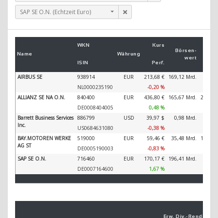
SAP SE O.N. (Echtzeit Euro)
Um
WKN
Kurs
2
Börsen­
Name
Währung
wert
ISIN
Perf.
2
AIRBUS SE
938914
EUR
213,68 €
169,12 Mrd.
89.32
NL0000235190
-0,20 %
ALLIANZ SE NA O.N.
840400
EUR
436,80 €
165,67 Mrd.
202.34
DE0008404005
0,48 %
Barrett Business Services
886799
USD
39,97 $
0,98 Mrd.
1.38
Inc.
US0684631080
-0,38 %
BAY.MOTOREN WERKE
519000
EUR
59,46 €
35,48 Mrd.
138.61
AG ST
DE0005190003
-0,83 %
SAP SE O.N.
716460
EUR
170,17 €
196,41 Mrd.
44.79
DE0007164600
1,67 %
Erw. Div.-
Ren­di­te