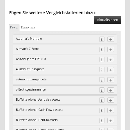
Fügen Sie weitere Vergleichskriterien hinzu:
Aktualisieren
Fund.
Technisch
Acquirer's Multiple
Altman's Z-Score
Anzahl Jahre EPS > 0
Ausschüttungsquote
ø Ausschüttungsquote
ø Bruttogewinnmarge
Buffett's Alpha: Accruals / Assets
Buffett's Alpha: Cash Flow / Assets
Buffett's Alpha: Debt-to-Assets