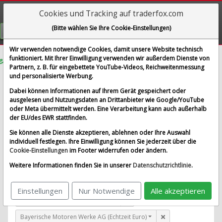
Cookies und Tracking auf traderfox.com
Visualizations
(Bitte wählen Sie Ihre Cookie-Einstellungen)
GRATIS REGISTRIEREN
Wir verwenden notwendige Cookies, damit unsere Website technisch
funktioniert. Mit Ihrer Einwilligung verwenden wir außerdem Dienste von
Partnern, z. B. für eingebettete YouTube-Videos, Reichweitenmessung
BRC
und personalisierte Werbung.
im Vergleich mit Airbus SE, Allianz SE, Bayerische
Dabei können Informationen auf Ihrem Gerät gespeichert oder
Motoren Werke AG und 1 weitere Aktie
ausgelesen und Nutzungsdaten an Drittanbieter wie Google/YouTube
oder Meta übermittelt werden. Eine Verarbeitung kann auch außerhalb
Alle Aktien entfernen
Standard-Vergleich
der EU/des EWR stattfinden.
Aktualisieren
Sie können alle Dienste akzeptieren, ablehnen oder Ihre Auswahl
individuell festlegen. Ihre Einwilligung können Sie jederzeit über die
Cookie-Einstellungen
im Footer widerrufen oder ändern.
BRC (New York)
Weitere Informationen finden Sie in unserer
Datenschutzrichtlinie
.
Airbus SE (Echtzeit Euro)
Einstellungen
Nur Notwendige
Alle akzeptieren
Allianz SE (Echtzeit Euro)
Bayerische Motoren Werke AG (Echtzeit Euro)