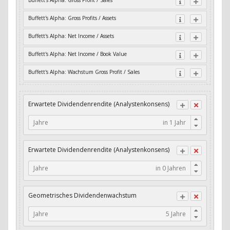
Buffett's Alpha: Gross Profit / Sales
Buffett's Alpha: Gross Profits / Assets
Buffett's Alpha: Net Income / Assets
Buffett's Alpha: Net Income / Book Value
Buffett's Alpha: Wachstum Gross Profit / Sales
Buffett's Alpha: Wachstum Residual Cash Flow / Assets
Erwartete Dividendenrendite (Analystenkonsens)
Buffett's Alpha: Wachstum Residual Gross Profits / Assets
Jahre
Buffett's Alpha: Wachstum Residual Net Income / Assets
Buffett's Alpha: Wachstum Residual Net Income / Book
Erwartete Dividendenrendite (Analystenkonsens)
Value
Jahre
Cash-Quote
CFO / Interest Expense
Geometrisches Dividendenwachstum
CFO / Total Debt
Jahre
Current Ratio