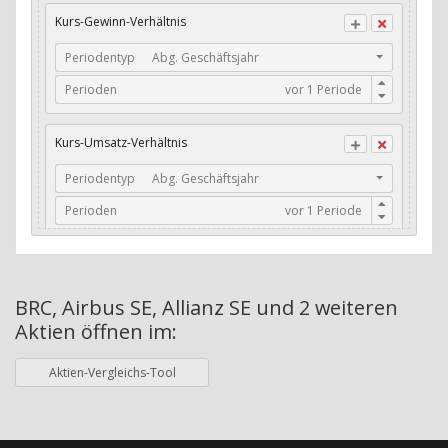
Long-Term Debt to Working Capital
Kurs-Gewinn-Verhältnis
Dividenden-Check
Periodentyp
Abg. Geschäftsjahr
Perioden
Erwartetes Dividenden-Wachstum
Stabiles Dividenden-Wachstum
Kurs-Umsatz-Verhältnis
Stabiles Dividenden-Wachstum (TTM)
Periodentyp
Abg. Geschäftsjahr
Stabiles Absolutes Dividenden-Wachstum
Perioden
Dividendenkontinuität
ø Nettogewinnmarge
Dividendenkontinuität (Morningstar)
Periodentyp
Jahre
Dividendenrendite (angekündigt)
BRC, Airbus SE, Allianz SE und 2 weiteren
Aktien
öffnen im:
Perioden
Dividendenrendite (gezahlt)
Adj. Dividendenrendite (Market Cap)
Aktien-Vergleichs-Tool
Qualitäts-Score
ø Adj. Dividendenrendite (Market Cap)
Adj. Dividendenrendite (EV)
ø Eigenkapitalrendite