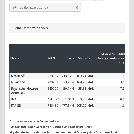
SAP SE (Echtzeit Euro)
Keine Daten vorhanden
Erw. Div.-
Ren­di­te
Name
WKN
Kurs
Mkt.-
Cap.
(Analystenkonsens)
[in 1 Jahr]
Airbus SE
938914
213,82 €
169,24 Mrd.
1,86 %
Allianz SE
840400
434,90 €
164,95 Mrd.
4,59 %
Bayerische Motoren
519000
59,74 €
35,65 Mrd.
7,37 %
Werke AG
BRC
A3DEPZ
1,00 $
0,25 Mrd.
0,00 %
SAP SE
716460
177,84 €
205,29 Mrd.
1,64 %
Estimates werden von Factset geliefert.
Fundamentaldaten werden von Facunda und Factset geliefert.
Abgeleitete Kennzahlen wie Multiples werden mit Morningstar-Daten berechnet