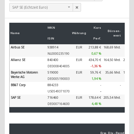
SAP SE (Echtzeit Euro)
Um
WKN
Kurs
2
Börsen­
Name
Währung
wert
ISIN
Perf.
2
Airbus SE
938914
EUR
213,88 €
168,69 Mrd.
89.32
NL0000235190
0,67 %
Allianz SE
840400
EUR
434,70 €
164,50 Mrd.
202.34
DE0008404005
-1,36 %
Bayerische Motoren
519000
EUR
59,76 €
35,66 Mrd.
138.61
Werke AG
DE0005190003
1,94 %
BB&T Corp
884233
-
-
US0549371070
-
SAP SE
716460
EUR
178,64 €
205,54 Mrd.
44.79
DE0007164600
4,48 %
Erw. Div.-
Ren­di­te