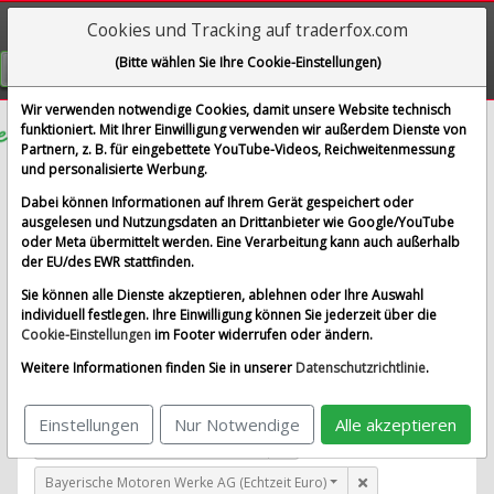
Cookies und Tracking auf traderfox.com
Visualizations
(Bitte wählen Sie Ihre Cookie-Einstellungen)
GRATIS REGISTRIEREN
Wir verwenden notwendige Cookies, damit unsere Website technisch
funktioniert. Mit Ihrer Einwilligung verwenden wir außerdem Dienste von
Partnern, z. B. für eingebettete YouTube-Videos, Reichweitenmessung
BB&T Corp
und personalisierte Werbung.
im Vergleich mit Airbus SE, Allianz SE, Bayerische
Dabei können Informationen auf Ihrem Gerät gespeichert oder
Motoren Werke AG und 1 weitere Aktie
ausgelesen und Nutzungsdaten an Drittanbieter wie Google/YouTube
oder Meta übermittelt werden. Eine Verarbeitung kann auch außerhalb
Alle Aktien entfernen
Standard-Vergleich
der EU/des EWR stattfinden.
Aktualisieren
Sie können alle Dienste akzeptieren, ablehnen oder Ihre Auswahl
individuell festlegen. Ihre Einwilligung können Sie jederzeit über die
Cookie-Einstellungen
im Footer widerrufen oder ändern.
BB&T Corp (New York)
Weitere Informationen finden Sie in unserer
Datenschutzrichtlinie
.
Airbus SE (Echtzeit Euro)
Einstellungen
Nur Notwendige
Alle akzeptieren
Allianz SE (Echtzeit Euro)
Bayerische Motoren Werke AG (Echtzeit Euro)