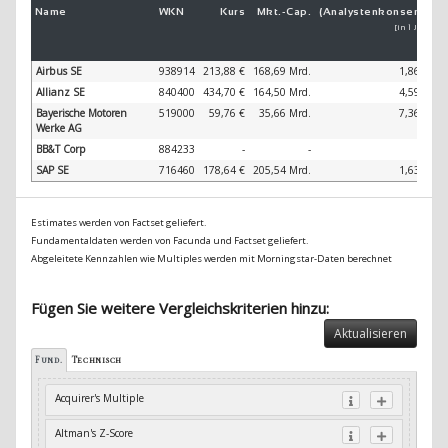
Name
WKN
Kurs
Mkt.-
Cap.
(Analystenkonsens)
(
[in 1 Jahr]
Airbus SE
938914
213,88 €
168,69 Mrd.
1,86 %
Allianz SE
840400
434,70 €
164,50 Mrd.
4,59 %
Bayerische Motoren
519000
59,76 €
35,66 Mrd.
7,36 %
Werke AG
BB&T Corp
884233
-
-
-
SAP SE
716460
178,64 €
205,54 Mrd.
1,63 %
Estimates werden von Factset geliefert.
Fundamentaldaten werden von Facunda und Factset geliefert.
Abgeleitete Kennzahlen wie Multiples werden mit Morningstar-Daten berechnet
Fügen Sie weitere Vergleichskriterien hinzu:
Aktualisieren
Fund.
Technisch
Acquirer's Multiple
Altman's Z-Score