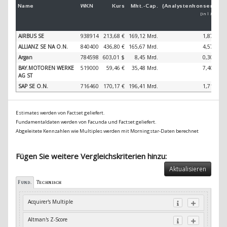
Name
WKN
Kurs
Mkt.-
Cap.
(Analystenkonsens)
(
[in 1 Jahr]
AIRBUS SE
938914
213,68 €
169,12 Mrd.
1,87 %
ALLIANZ SE NA O.N.
840400
436,80 €
165,67 Mrd.
4,57 %
Argan
784598
603,01 $
8,45 Mrd.
0,30 %
BAY.MOTOREN WERKE
519000
59,46 €
35,48 Mrd.
7,40 %
AG ST
SAP SE O.N.
716460
170,17 €
196,41 Mrd.
1,71 %
Estimates werden von Factset geliefert.
Fundamentaldaten werden von Facunda und Factset geliefert.
Abgeleitete Kennzahlen wie Multiples werden mit Morningstar-Daten berechnet
Fügen Sie weitere Vergleichskriterien hinzu:
Aktualisieren
Fund.
Technisch
Acquirer's Multiple
Altman's Z-Score