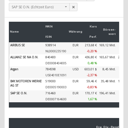
SAP SE O.N. (Echtzeit Euro)
Um
WKN
Kurs
2
Börsen­
Name
Währung
wert
ISIN
Perf.
2
AIRBUS SE
938914
EUR
213,68 €
169,12 Mrd.
89.32
NL0000235190
-0,20 %
ALLIANZ SE NA O.N.
840400
EUR
436,80 €
165,67 Mrd.
202.34
DE0008404005
0,48 %
Argan
784598
USD
603,01 $
8,45 Mrd.
1.25
US04010E1091
-2,37 %
BAY.MOTOREN WERKE
519000
EUR
59,46 €
35,48 Mrd.
138.61
AG ST
DE0005190003
-0,83 %
SAP SE O.N.
716460
EUR
170,17 €
196,41 Mrd.
44.79
DE0007164600
1,67 %
Erw. Div.-
Ren­di­te