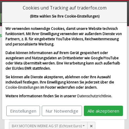
Cookies und Tracking auf traderfox.com
Visualizations
(Bitte wählen Sie Ihre Cookie-Einstellungen)
GRATIS REGISTRIEREN
Wir verwenden notwendige Cookies, damit unsere Website technisch
funktioniert. Mit Ihrer Einwilligung verwenden wir außerdem Dienste von
Partnern, z. B. für eingebettete YouTube-Videos, Reichweitenmessung
Argan
und personalisierte Werbung.
im Vergleich mit AIRBUS SE, ALLIANZ SE NA O.N.,
Dabei können Informationen auf Ihrem Gerät gespeichert oder
BAY.MOTOREN WERKE AG ST und 1 weitere Aktie
ausgelesen und Nutzungsdaten an Drittanbieter wie Google/YouTube
oder Meta übermittelt werden. Eine Verarbeitung kann auch außerhalb
Alle Aktien entfernen
Standard-Vergleich
der EU/des EWR stattfinden.
Aktualisieren
Sie können alle Dienste akzeptieren, ablehnen oder Ihre Auswahl
individuell festlegen. Ihre Einwilligung können Sie jederzeit über die
Cookie-Einstellungen
im Footer widerrufen oder ändern.
Argan (Echtzeit USD)
Weitere Informationen finden Sie in unserer
Datenschutzrichtlinie
.
AIRBUS SE (Echtzeit Euro)
Einstellungen
Nur Notwendige
Alle akzeptieren
ALLIANZ SE NA O.N. (Echtzeit Euro)
BAY.MOTOREN WERKE AG ST (Echtzeit Euro)