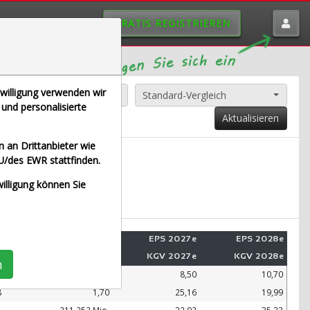
GRATIS REGISTRIEREN
nwilligung verwenden wir
Alle Aktien entfernen
Standard-Vergleich
und personalisierte
Aktualisieren
 an Drittanbieter wie
U/des EWR stattfinden.
SE (Echtzeit Euro)
willigung können Sie
e
Umsatz 2028e
EPS 2027e
EPS 2028e
e
KUV 2028e
KGV 2027e
KGV 2028e
n
.
99.109 Mio.
8,50
10,70
8
1,70
25,16
19,99