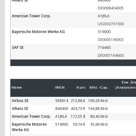
Allianz SE
840400
DE0008404005
American Tower Corp.
A1JRLA
US03027X1000
Bayerische Motoren Werke AG
519000
DE0005190003
SAP SE
716460
DE0007164600
Erw. Div
Name
WKN
Kurs
Mkt.-
Cap.
(Analyste
Airbus SE
938914
213,88 €
169,28 Mrd.
Allianz SE
840400
434,70 €
164,88 Mrd.
American Tower Corp.
A1JRLA
172,55 $
80,40 Mrd.
Bayerische Motoren
519000
59,76 €
35,66 Mrd.
Werke AG