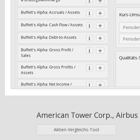
Buffett's Alpha: Accruals / Assets
Kurs-Umsa
Buffett's Alpha: Cash Flow / Assets
Periode
Buffett's Alpha: Debt-to-Assets
Periode
Buffett's Alpha: Gross Profit /
Sales
Qualitäts-
Buffett's Alpha: Gross Profits /
Assets
Buffett's Alpha: Net Income /
Assets
Geometri
Buffett's Alpha: Net Income / Book
Value
American Tower Corp., Airbus S
Jahre
Buffett's Alpha: Wachstum Gross
Profit / Sales
Aktien-Vergleichs-Tool
Buffett's Alpha: Wachstum