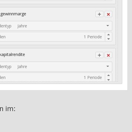
ogewinnmarge
dentyp
Jahre
den
kapitalrendite
dentyp
Jahre
den
risches Umsatzwachstum
n im: