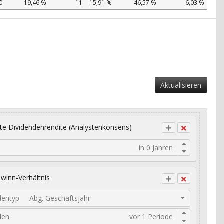
0
19,46 %
11
15,91 %
46,57 %
6,03 %
Aktualisieren
te Dividendenrendite (Analystenkonsens)
winn-Verhältnis
dentyp
Abg. Geschäftsjahr
den