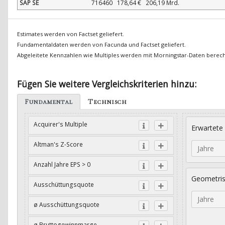
SAP SE
716460
178,64 €
206,19 Mrd.
Estimates werden von Factset geliefert.
Fundamentaldaten werden von Facunda und Factset geliefert.
Abgeleitete Kennzahlen wie Multiples werden mit Morningstar-Daten berec
Fügen Sie weitere Vergleichskriterien hinzu:
Fundamental
Technisch
Acquirer's Multiple
Erwartete
Altman's Z-Score
Jahre
Anzahl Jahre EPS > 0
Geometri
Ausschüttungsquote
Jahre
ø Ausschüttungsquote
ø Bruttogewinnmarge