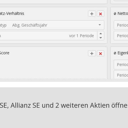
tz-Verhältnis
ø Nett
ntyp
Abg. Geschäftsjahr
Perio
n
Perio
Score
ø Eigen
Perio
Perio
sches EPS-Wachstum
Geomet
E, Allianz SE und 2 weiteren Aktien
öffne
Jahre