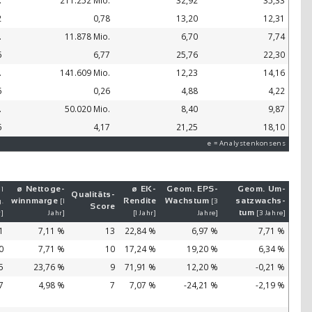
.
211.252 Mio.
32,92
35,33
2
0,78
13,20
12,31
.
11.878 Mio.
6,70
7,74
6
6,77
25,76
22,30
.
141.609 Mio.
12,23
14,16
6
0,26
4,88
4,22
.
50.020 Mio.
8,40
9,87
6
4,17
21,25
18,10
e = Analystenkonsens
ø Netto­ge­
ø EK-
Geom. EPS-
Geom. Um­
 1
Qualitäts-
winn­mar­ge
Ren­di­te
Wachs­tum
satz­wachs­
.
[1
[3
Score
tum
r]
Jahr]
[1 Jahr]
Jahre]
[3 Jahre]
1
7,11 %
13
22,84 %
6,97 %
7,71 %
0
7,71 %
10
17,24 %
19,20 %
6,34 %
5
23,76 %
9
71,91 %
12,20 %
-0,21 %
7
4,98 %
7
7,07 %
-24,21 %
-2,19 %