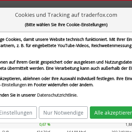
aderFox für mächtige Research-Tools
Cookies und Tracking auf traderfox.com
(Bitte wählen Sie Ihre Cookie-Einstellungen)
 Cookies, damit unsere Website technisch funktioniert. Mit Ihrer Ei
rtnern, z. B. für eingebettete YouTube-Videos, Reichweitenmessung 
che Motoren Werke AG und 1 weitere Aktie
nen auf Ihrem Gerät gespeichert oder ausgelesen und Nutzungsdaten
a übermittelt werden. Eine Verarbeitung kann auch außerhalb der E
zeit USD)
Airbus SE (Echtzeit Euro)
Allianz 
kzeptieren, ablehnen oder Ihre Auswahl individuell festlegen. Ihre Ein
G (Echtzeit Euro)
SAP SE (Echtzeit Euro)
-Einstellungen
im Footer widerrufen oder ändern.
nden Sie in unserer
Datenschutzrichtlinie
.
Kurs
Umsatz 2027
ährung
Börsen­wert
Perf.
KUV 2027
Einstellungen
Nur Notwendige
Alle akzeptiere
EUR
213,88 €
169,28 Mrd.
89.327 Mio
0,67 %
1,8