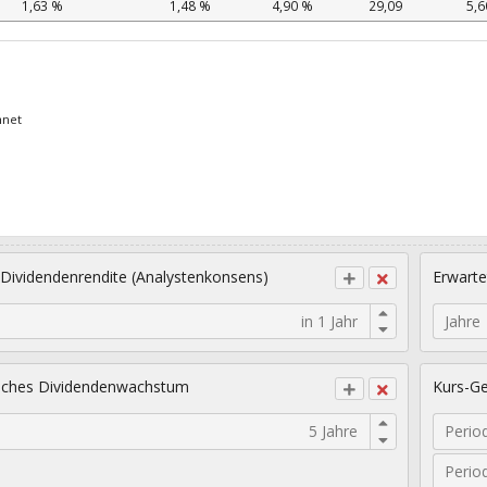
1,63 %
1,48 %
4,90 %
29,09
5,6
hnet
 Dividendenrendite (Analystenkonsens)
Erwarte
Jahre
sches Dividendenwachstum
Kurs-Ge
Perio
Perio