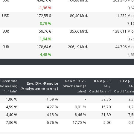
EUR
434,70 €
164,88 Mrd.
202.340 Mio
-1,36 %
0,8
USD
172,55 $
80,40 Mrd.
11.232 Mio
0,79 %
7,1
EUR
59,76 €
35,66 Mrd.
138.611 Mio
1,94 %
0,2
EUR
178,64 €
206,19 Mrd.
44.796 Mio
4,48 %
4,6
.-
Ren­di­te
Geom. Div.-
KGV
KUV
[vor 1
[vor
Erw. Div.-
Ren­di­te
nkonsens)
Wachs­tum
[5
Abg.
Abg
(Analystenkonsens)
[in 1 Jahr]
Jahre]
Geschäftsjahr]
Geschäftsjah
1,86 %
1,59 %
-
32,36
2,3
4,59 %
4,27 %
9,91 %
15,70
1,2
4,40 %
4,15 %
8,46 %
31,89
7,5
7,36 %
6,76 %
17,75 %
5,03
0,2