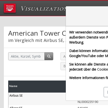
Visualizations
Das Labor von Tr
American Tower Corp.
Wir verwenden notwendige
außerdem Dienste von Pa
im Vergleich mit Airbus SE, Allianz SE, Bayeris
Werbung.
Dabei können Informatio
Google/YouTube oder Met
American Tower Corp. (Echt
Sie können alle Dienste a
Bayerische Motoren Werke A
jederzeit über die
Cookie
Weitere Informationen fi
WKN
Name
W
ISIN
Airbus SE
938914
NL0000235190