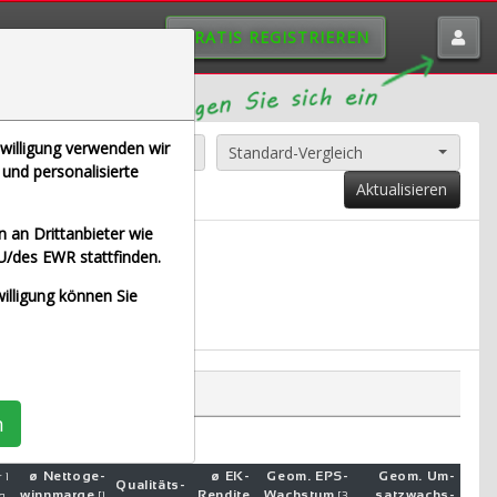
GRATIS REGISTRIEREN
nwilligung verwenden wir
Alle Aktien entfernen
Standard-Vergleich
und personalisierte
Aktualisieren
 an Drittanbieter wie
U/des EWR stattfinden.
E (Echtzeit Euro)
willigung können Sie
n
ø Netto­ge­
ø EK-
Geom. EPS-
Geom. Um­
 1
Qualitäts-
winn­mar­ge
Ren­di­te
Wachs­tum
satz­wachs­
g.
[1
[3