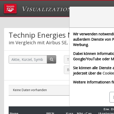
Visualizations
Das Labor von Tr
Technip Energies N.V.
Wir verwenden notwendige
außerdem Dienste von Pa
im Vergleich mit Airbus SE, Allianz SE, Bayeris
Werbung.
Dabei können Informatio
Google/YouTube oder Met
Technip Energies N.V. (Echtz
Sie können alle Dienste a
Bayerische Motoren Werke A
jederzeit über die
Cookie
Weitere Informationen fi
Keine Daten vorhanden
Erw. Di
Name
WKN
Kurs
Mkt.-
Cap.
(Analyst