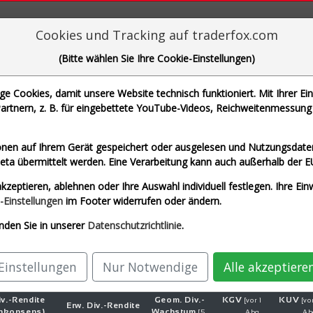
aderFox für mächtige Research-Tools
Cookies und Tracking auf traderfox.com
(Bitte wählen Sie Ihre Cookie-Einstellungen)
 Cookies, damit unsere Website technisch funktioniert. Mit Ihrer Ei
rtnern, z. B. für eingebettete YouTube-Videos, Reichweitenmessung 
che Motoren Werke AG und 1 weitere Aktie
nen auf Ihrem Gerät gespeichert oder ausgelesen und Nutzungsdaten
a übermittelt werden. Eine Verarbeitung kann auch außerhalb der E
eit Euro)
Airbus SE (Echtzeit Euro)
Allianz S
kzeptieren, ablehnen oder Ihre Auswahl individuell festlegen. Ihre Ein
G (Echtzeit Euro)
SAP SE (Echtzeit Euro)
-Einstellungen
im Footer widerrufen oder ändern.
nden Sie in unserer
Datenschutzrichtlinie
.
Einstellungen
Nur Notwendige
Alle akzeptiere
v.-
Ren­di­te
Geom. Div.-
KGV
KUV
[vor 1
[vor
Erw. Div.-
Ren­di­te
enkonsens)
Wachs­tum
[5
Abg.
Ab