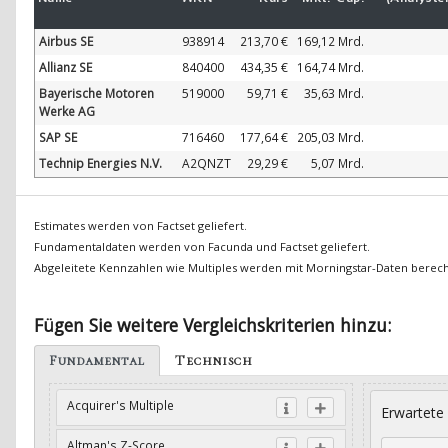
Airbus SE
938914
213,70 €
169,12 Mrd.
Allianz SE
840400
434,35 €
164,74 Mrd.
Bayerische Motoren
519000
59,71 €
35,63 Mrd.
Werke AG
SAP SE
716460
177,64 €
205,03 Mrd.
Technip Energies N.V.
A2QNZT
29,29 €
5,07 Mrd.
Estimates werden von Factset geliefert.
Fundamentaldaten werden von Facunda und Factset geliefert.
Abgeleitete Kennzahlen wie Multiples werden mit Morningstar-Daten berec
Fügen Sie weitere Vergleichskriterien hinzu:
Fundamental
Technisch
Acquirer's Multiple
Erwartete
Altman's Z-Score