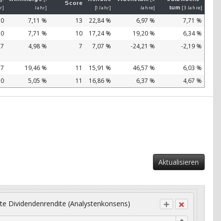
Score
tum
r]
Jahr]
[1 Jahr]
Jahre]
[3 Jahre]
30
7,11 %
13
22,84 %
6,97 %
7,71 %
20
7,71 %
10
17,24 %
19,20 %
6,34 %
27
4,98 %
7
7,07 %
-24,21 %
-2,19 %
57
19,46 %
11
15,91 %
46,57 %
6,03 %
70
5,05 %
11
16,86 %
6,37 %
4,67 %
Aktualisieren
te Dividendenrendite (Analystenkonsens)