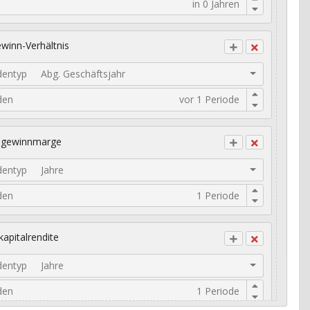
winn-Verhältnis
dentyp
Abg. Geschäftsjahr
den
ogewinnmarge
dentyp
Jahre
den
kapitalrendite
dentyp
Jahre
den