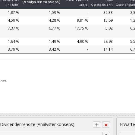
(Analystenkonsens)
[in 1 Jahr]
Jahre]
Geschäftsjahr]
Geschäftsjah
1,87 %
1,59 %
-
32,33
2,
4,59 %
4,28 %
9,91 %
15,69
1,
7,37 %
6,77 %
17,75 %
5,02
0,
1,64 %
1,49 %
4,90 %
28,93
5,
3,79 %
3,42 %
-
14,14
0,
hnet
 Dividendenrendite (Analystenkonsens)
Erwarte