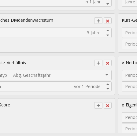
Jahre
sches Dividendenwachstum
Kurs-Ge
Perio
Perio
tz-Verhältnis
ø Nett
ntyp
Abg. Geschäftsjahr
Perio
n
Perio
Score
ø Eigen
Perio
Perio