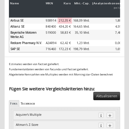
Name
WKN
Kurs
Mkt.-
Cap.
(Analystenkonsens)
(
[in 1 Jahr]
Airbus SE
938914
212,35 €
168,09 Mrd.
1,88 %
Allianz SE
840400
434,20 €
164,65 Mrd.
4,59 %
Bayerische Motoren
519000
58,83 €
35,10 Mrd.
7,48 %
Werke AG
Redcare Pharmacy N.V.
A2AR94
62,42 €
1,23 Mrd.
0,00 %
SAP SE
716460
172,23 €
198,79 Mrd.
1,69 %
Estimates werden von Factset geliefert.
Fundamentaldaten werden von Facunda und Factset geliefert.
Abgeleitete Kennzahlen wie Multiples werden mit Morningstar-Daten berechnet
Fügen Sie weitere Vergleichskriterien hinzu:
Aktualisieren
Fund.
Technisch
Acquirer's Multiple
Altman's Z-Score