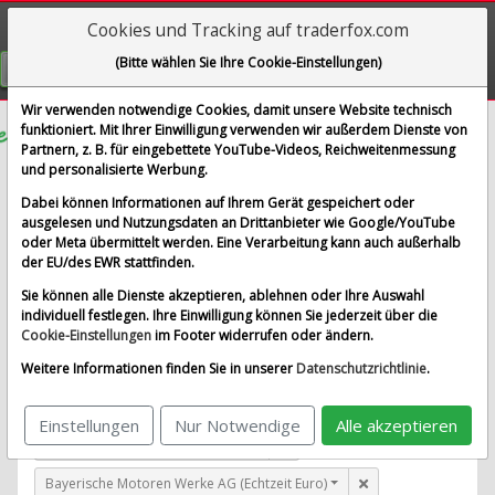
Cookies und Tracking auf traderfox.com
Visualizations
(Bitte wählen Sie Ihre Cookie-Einstellungen)
GRATIS REGISTRIEREN
Wir verwenden notwendige Cookies, damit unsere Website technisch
funktioniert. Mit Ihrer Einwilligung verwenden wir außerdem Dienste von
Partnern, z. B. für eingebettete YouTube-Videos, Reichweitenmessung
Redcare Pharmacy N.V.
und personalisierte Werbung.
im Vergleich mit Airbus SE, Allianz SE, Bayerische
Dabei können Informationen auf Ihrem Gerät gespeichert oder
Motoren Werke AG und 1 weitere Aktie
ausgelesen und Nutzungsdaten an Drittanbieter wie Google/YouTube
oder Meta übermittelt werden. Eine Verarbeitung kann auch außerhalb
Alle Aktien entfernen
Standard-Vergleich
der EU/des EWR stattfinden.
Aktualisieren
Sie können alle Dienste akzeptieren, ablehnen oder Ihre Auswahl
individuell festlegen. Ihre Einwilligung können Sie jederzeit über die
Cookie-Einstellungen
im Footer widerrufen oder ändern.
Redcare Pharmacy N.V. (Echtzeit Euro)
Weitere Informationen finden Sie in unserer
Datenschutzrichtlinie
.
Airbus SE (Echtzeit Euro)
Einstellungen
Nur Notwendige
Alle akzeptieren
Allianz SE (Echtzeit Euro)
Bayerische Motoren Werke AG (Echtzeit Euro)