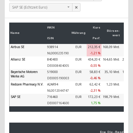
SAP SE (Echtzeit Euro)
Um
WKN
Kurs
2
Börsen­
Name
Währung
wert
ISIN
Perf.
2
Airbus SE
938914
EUR
212,35 €
168,09 Mrd.
89.32
NL0000235190
-1,21 %
Allianz SE
840400
EUR
434,20 €
164,65 Mrd.
202.34
DE0008404005
-0,55 %
Bayerische Motoren
519000
EUR
58,83 €
35,10 Mrd.
138.61
Werke AG
DE0005190003
-0,46 %
Redcare Pharmacy N.V.
A2AR94
EUR
62,42 €
1,23 Mrd.
3.74
NL0012044747
-2,31 %
SAP SE
716460
EUR
172,23 €
198,79 Mrd.
44.79
DE0007164600
1,75 %
Erw. Div.-
Ren­di­te