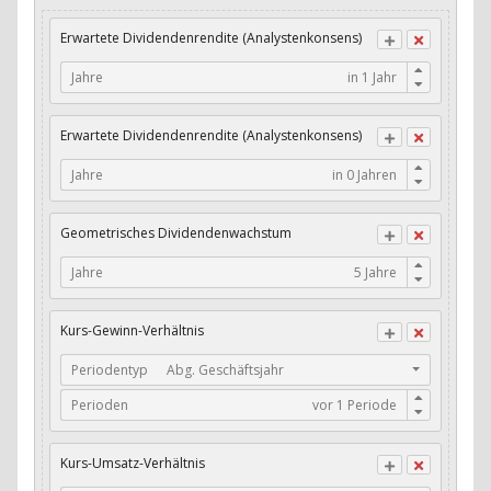
Buffett's Alpha: Wachstum Residual Cash Flow / Assets
Erwartete Dividendenrendite (Analystenkonsens)
Buffett's Alpha: Wachstum Residual Gross Profits / Assets
Jahre
Buffett's Alpha: Wachstum Residual Net Income / Assets
Buffett's Alpha: Wachstum Residual Net Income / Book
Erwartete Dividendenrendite (Analystenkonsens)
Value
Jahre
Cash-Quote
CFO / Interest Expense
Geometrisches Dividendenwachstum
CFO / Total Debt
Jahre
Current Ratio
Long-Term Debt to Working Capital
Kurs-Gewinn-Verhältnis
Dividenden-Check
Periodentyp
Abg. Geschäftsjahr
Perioden
Erwartetes Dividenden-Wachstum
Stabiles Dividenden-Wachstum
Kurs-Umsatz-Verhältnis
Stabiles Dividenden-Wachstum (TTM)