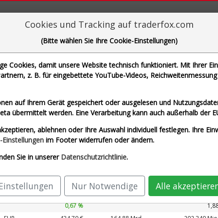
aderFox für mächtige Research-Tools
Cookies und Tracking auf traderfox.com
(Bitte wählen Sie Ihre Cookie-Einstellungen)
 Cookies, damit unsere Website technisch funktioniert. Mit Ihrer Ei
rtnern, z. B. für eingebettete YouTube-Videos, Reichweitenmessung 
che Motoren Werke AG und 1 weitere Aktie
nen auf Ihrem Gerät gespeichert oder ausgelesen und Nutzungsdaten
a übermittelt werden. Eine Verarbeitung kann auch außerhalb der E
art)
Airbus SE (Echtzeit Euro)
Allianz SE (E
kzeptieren, ablehnen oder Ihre Auswahl individuell festlegen. Ihre Ein
G (Echtzeit Euro)
SAP SE (Echtzeit Euro)
-Einstellungen
im Footer widerrufen oder ändern.
nden Sie in unserer
Datenschutzrichtlinie
.
Kurs
Umsatz 2027
ährung
Börsen­wert
Perf.
KUV 2027
Einstellungen
Nur Notwendige
Alle akzeptiere
EUR
213,88 €
169,28 Mrd.
89.327 Mio
0,67 %
1,8