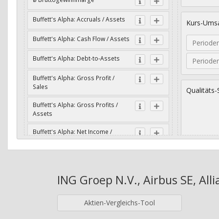
Buffett's Alpha: Accruals / Assets
Kurs-Umsa
Buffett's Alpha: Cash Flow / Assets
Periode
Buffett's Alpha: Debt-to-Assets
Periode
Buffett's Alpha: Gross Profit /
Sales
Qualitäts-
Buffett's Alpha: Gross Profits /
Assets
Buffett's Alpha: Net Income /
Assets
Geometri
Buffett's Alpha: Net Income / Book
Value
ING Groep N.V., Airbus SE, All
Jahre
Buffett's Alpha: Wachstum Gross
Profit / Sales
Aktien-Vergleichs-Tool
Buffett's Alpha: Wachstum