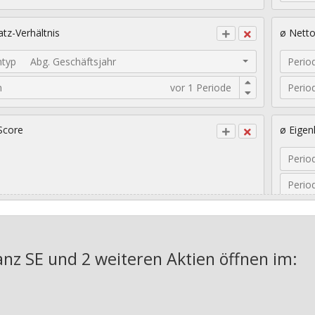
tz-Verhältnis
ø Nett
ntyp
Abg. Geschäftsjahr
Perio
n
Perio
Score
ø Eigen
Perio
Perio
sches EPS-Wachstum
Geomet
ianz SE und 2 weiteren Aktien
öffnen im:
Jahre