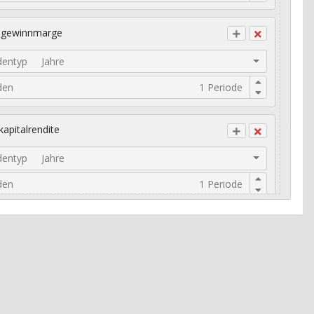
ogewinnmarge
dentyp
Jahre
den
kapitalrendite
dentyp
Jahre
den
risches Umsatzwachstum