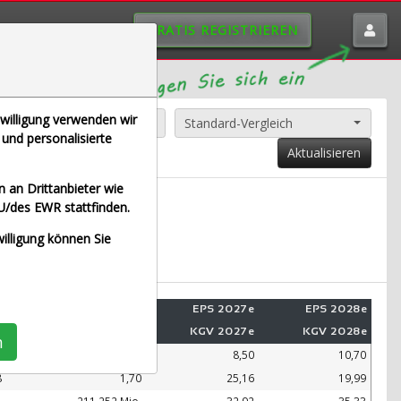
GRATIS REGISTRIEREN
nwilligung verwenden wir
Alle Aktien entfernen
Standard-Vergleich
und personalisierte
Aktualisieren
 an Drittanbieter wie
U/des EWR stattfinden.
chtzeit Euro)
willigung können Sie
e
Umsatz 2028e
EPS 2027e
EPS 2028e
e
KUV 2028e
KGV 2027e
KGV 2028e
n
.
99.109 Mio.
8,50
10,70
8
1,70
25,16
19,99