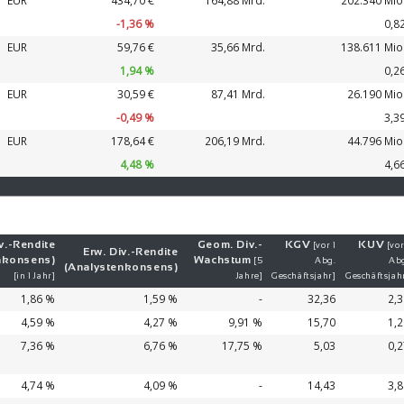
EUR
434,70 €
164,88 Mrd.
202.340 Mio
-1,36 %
0,8
EUR
59,76 €
35,66 Mrd.
138.611 Mio
1,94 %
0,2
EUR
30,59 €
87,41 Mrd.
26.190 Mio
-0,49 %
3,3
EUR
178,64 €
206,19 Mrd.
44.796 Mio
4,48 %
4,6
v.-
Ren­di­te
Geom. Div.-
KGV
KUV
[vor 1
[vor
Erw. Div.-
Ren­di­te
nkonsens)
Wachs­tum
[5
Abg.
Ab
(Analystenkonsens)
[in 1 Jahr]
Jahre]
Geschäftsjahr]
Geschäftsjah
1,86 %
1,59 %
-
32,36
2,
4,59 %
4,27 %
9,91 %
15,70
1,
7,36 %
6,76 %
17,75 %
5,03
0,
4,74 %
4,09 %
-
14,43
3,