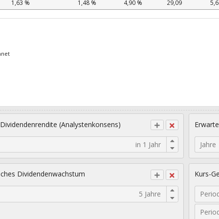
1,63 %
1,48 %
4,90 %
29,09
5,
hnet
 Dividendenrendite (Analystenkonsens)
Erwarte
Jahre
sches Dividendenwachstum
Kurs-Ge
Perio
Perio