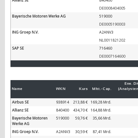
Allianz SE
840400
DE0008404005
Bayerische Motoren Werke AG
519000
DE0005190003
ING Groep N.V.
A2ANV3
NL0011821202
SAP SE
716460
DE0007164600
Erw. Di
Name
WKN
Kurs
Mkt.-
Cap.
(Analyste
Airbus SE
938914
213,88 €
169,28 Mrd.
Allianz SE
840400
434,70 €
164,88 Mrd.
Bayerische Motoren
519000
59,76 €
35,66 Mrd.
Werke AG
ING Groep N.V.
A2ANV3
30,59 €
87,41 Mrd.