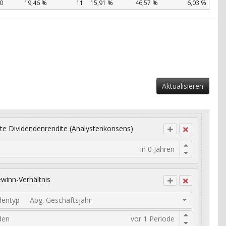
60
19,46 %
11
15,91 %
46,57 %
6,03 %
Aktualisieren
te Dividendenrendite (Analystenkonsens)
winn-Verhältnis
dentyp
Abg. Geschäftsjahr
den