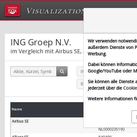
Visualizations
Das Labor von Tr
ING Groep N.V.
Wir verwenden notwendige
außerdem Dienste von Pa
im Vergleich mit Airbus SE, Allianz SE, Bayeris
Werbung.
Dabei können Informatio
Google/YouTube oder Met
ING Groep N.V. (Börse Stuttg
Sie können alle Dienste a
Bayerische Motoren Werke A
jederzeit über die
Cookie
Weitere Informationen fi
WKN
Name
W
ISIN
Airbus SE
938914
NL0000235190