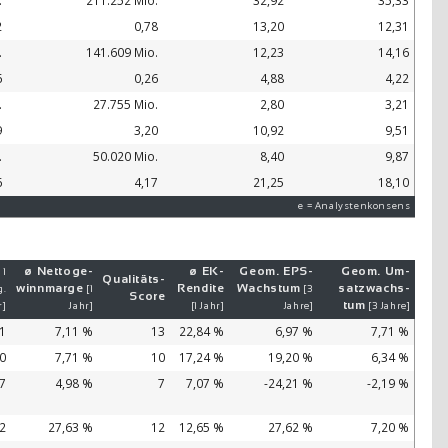
.
211.252 Mio.
32,92
35,33
2
0,78
13,20
12,31
.
141.609 Mio.
12,23
14,16
6
0,26
4,88
4,22
.
27.755 Mio.
2,80
3,21
9
3,20
10,92
9,51
.
50.020 Mio.
8,40
9,87
6
4,17
21,25
18,10
e = Analystenkonsens
ø Netto­ge­
ø EK-
Geom. EPS-
Geom. Um­
 1
Qualitäts-
winn­mar­ge
Ren­di­te
Wachs­tum
satz­wachs­
g.
[1
[3
Score
tum
r]
Jahr]
[1 Jahr]
Jahre]
[3 Jahre]
31
7,11 %
13
22,84 %
6,97 %
7,71 %
20
7,71 %
10
17,24 %
19,20 %
6,34 %
27
4,98 %
7
7,07 %
-24,21 %
-2,19 %
82
27,63 %
12
12,65 %
27,62 %
7,20 %