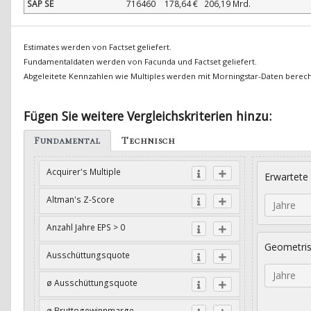
SAP SE
716460
178,64 €
206,19 Mrd.
Estimates werden von Factset geliefert.
Fundamentaldaten werden von Facunda und Factset geliefert.
Abgeleitete Kennzahlen wie Multiples werden mit Morningstar-Daten berec
Fügen Sie weitere Vergleichskriterien hinzu:
Fundamental
Technisch
Acquirer's Multiple
Erwartete
Altman's Z-Score
Jahre
Anzahl Jahre EPS > 0
Geometri
Ausschüttungsquote
Jahre
ø Ausschüttungsquote
ø Bruttogewinnmarge