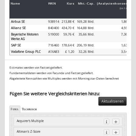
Name
WKN
Kurs
Mkt.-
Cap.
(Analystenkonsens)
(
[in 1 Jahr]
Airbus SE
938914
213,88 €
169,28 Mrd.
1,86 %
Allianz SE
840400
434,70 €
164,88 Mrd.
4,59 %
Bayerische Motoren
519000
59,76 €
35,66 Mrd.
7,36 %
Werke AG
SAP SE
716460
178,64 €
206,19 Mrd.
1,63 %
Vodafone Group PLC
A1XA83
£ 1,20
32,26 Mrd.
3,54 %
Estimates werden von Factset geliefert.
Fundamentaldaten werden von Facunda und Factset geliefert.
Abgeleitete Kennzahlen wie Multiples werden mit Morningstar-Daten berechnet
Fügen Sie weitere Vergleichskriterien hinzu:
Aktualisieren
Fund.
Technisch
Acquirer's Multiple
Altman's Z-Score