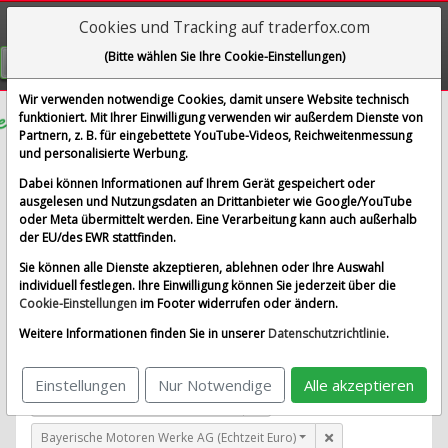
Cookies und Tracking auf traderfox.com
Visualizations
(Bitte wählen Sie Ihre Cookie-Einstellungen)
GRATIS REGISTRIEREN
Wir verwenden notwendige Cookies, damit unsere Website technisch
funktioniert. Mit Ihrer Einwilligung verwenden wir außerdem Dienste von
Partnern, z. B. für eingebettete YouTube-Videos, Reichweitenmessung
Vodafone Group PLC
und personalisierte Werbung.
im Vergleich mit Airbus SE, Allianz SE, Bayerische
Dabei können Informationen auf Ihrem Gerät gespeichert oder
Motoren Werke AG und 1 weitere Aktie
ausgelesen und Nutzungsdaten an Drittanbieter wie Google/YouTube
oder Meta übermittelt werden. Eine Verarbeitung kann auch außerhalb
Alle Aktien entfernen
Standard-Vergleich
der EU/des EWR stattfinden.
Aktualisieren
Sie können alle Dienste akzeptieren, ablehnen oder Ihre Auswahl
individuell festlegen. Ihre Einwilligung können Sie jederzeit über die
Cookie-Einstellungen
im Footer widerrufen oder ändern.
Vodafone Group PLC (Pfund Indikation)
Weitere Informationen finden Sie in unserer
Datenschutzrichtlinie
.
Airbus SE (Echtzeit Euro)
Einstellungen
Nur Notwendige
Alle akzeptieren
Allianz SE (Echtzeit Euro)
Bayerische Motoren Werke AG (Echtzeit Euro)