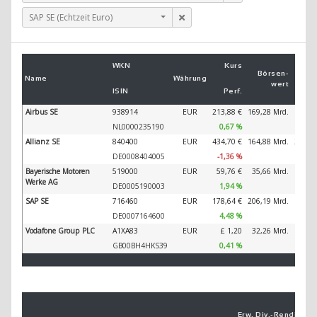
SAP SE (Echtzeit Euro)
U
WKN
Kurs
2
Börsen­
Name
Währung
wert
ISIN
Perf.
2
Airbus SE
938914
EUR
213,88 €
169,28 Mrd.
89.32
NL0000235190
0,67 %
Allianz SE
840400
EUR
434,70 €
164,88 Mrd.
202.34
DE0008404005
-1,36 %
Bayerische Motoren
519000
EUR
59,76 €
35,66 Mrd.
138.61
Werke AG
DE0005190003
1,94 %
SAP SE
716460
EUR
178,64 €
206,19 Mrd.
44.79
DE0007164600
4,48 %
Vodafone Group PLC
A1XA83
EUR
£ 1,20
32,26 Mrd.
44.35
GB00BH4HKS39
0,41 %
Erw. Div.-
Ren­di­te