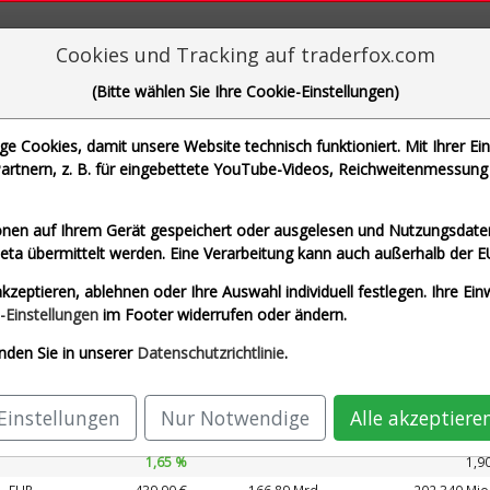
aderFox für mächtige Research-Tools
Cookies und Tracking auf traderfox.com
(Bitte wählen Sie Ihre Cookie-Einstellungen)
 Cookies, damit unsere Website technisch funktioniert. Mit Ihrer Ei
rtnern, z. B. für eingebettete YouTube-Videos, Reichweitenmessung 
che Motoren Werke AG und 1 weitere Aktie
nen auf Ihrem Gerät gespeichert oder ausgelesen und Nutzungsdaten
a übermittelt werden. Eine Verarbeitung kann auch außerhalb der E
eit Euro)
Airbus SE (Echtzeit Euro)
Allianz S
kzeptieren, ablehnen oder Ihre Auswahl individuell festlegen. Ihre Ein
G (Echtzeit Euro)
SAP SE (Echtzeit Euro)
-Einstellungen
im Footer widerrufen oder ändern.
nden Sie in unserer
Datenschutzrichtlinie
.
Kurs
Umsatz 2027
ährung
Börsen­wert
Perf.
KUV 2027
Einstellungen
Nur Notwendige
Alle akzeptiere
EUR
215,95 €
170,88 Mrd.
89.327 Mio
1,65 %
1,9