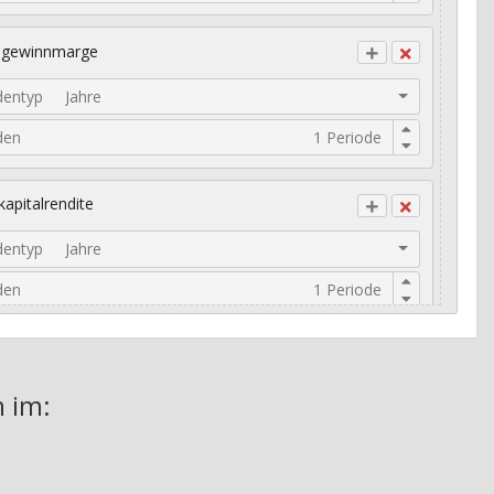
ogewinnmarge
dentyp
Jahre
den
kapitalrendite
dentyp
Jahre
den
risches Umsatzwachstum
 im: