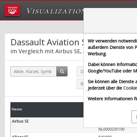
Visualizations
Das Labor von Tr
Dassault Aviation S.A.
Wir verwenden notwendige
außerdem Dienste von Pa
im Vergleich mit Airbus SE, Allianz SE, Bayeris
Werbung.
Dabei können Informatio
Google/YouTube oder Met
Dassault Aviation S.A. (Echtz
Sie können alle Dienste a
Bayerische Motoren Werke A
jederzeit über die
Cookie
Weitere Informationen fi
WKN
Name
W
ISIN
Airbus SE
938914
NL0000235190