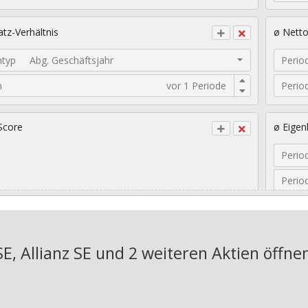
tz-Verhältnis
ø Nett
ntyp
Abg. Geschäftsjahr
Perio
n
Perio
Score
ø Eigen
Perio
Perio
sches EPS-Wachstum
Geomet
SE, Allianz SE und 2 weiteren Aktien
öffnen
Jahre