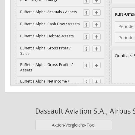
Buffett's Alpha: Accruals / Assets
Kurs-Umsa
Buffett's Alpha: Cash Flow / Assets
Periode
Buffett's Alpha: Debt-to-Assets
Periode
Buffett's Alpha: Gross Profit /
Sales
Qualitäts-
Buffett's Alpha: Gross Profits /
Assets
Buffett's Alpha: Net Income /
Assets
Geometri
Buffett's Alpha: Net Income / Book
Value
Dassault Aviation S.A., Airbus 
Jahre
Buffett's Alpha: Wachstum Gross
Profit / Sales
Aktien-Vergleichs-Tool
Buffett's Alpha: Wachstum