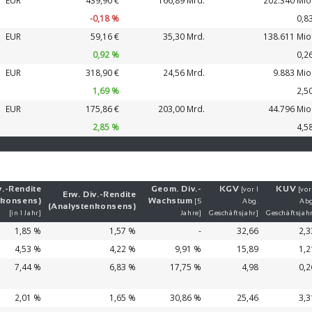
EUR
439,90 €
166,89 Mrd.
202.340 Mio
-0,18 %
0,8
EUR
59,16 €
35,30 Mrd.
138.611 Mio
0,92 %
0,2
EUR
318,90 €
24,56 Mrd.
9.883 Mio
1,69 %
2,5
EUR
175,86 €
203,00 Mrd.
44.796 Mio
2,85 %
4,5
v.-
Ren­di­te
Geom. Div.-
KGV
KUV
[vor 1
[vor
Erw. Div.-
Ren­di­te
nkonsens)
Wachs­tum
[5
Abg.
Abg
(Analystenkonsens)
[in 1 Jahr]
Jahre]
Geschäftsjahr]
Geschäftsjah
1,85 %
1,57 %
-
32,66
2,3
4,53 %
4,22 %
9,91 %
15,89
1,2
7,44 %
6,83 %
17,75 %
4,98
0,2
2,01 %
1,65 %
30,86 %
25,46
3,3