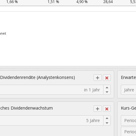
1,66 %
1,51 %
4,90 %
28,64
5,5
hnet
 Dividendenrendite (Analystenkonsens)
Erwarte
Jahre
sches Dividendenwachstum
Kurs-Ge
Perio
Perio