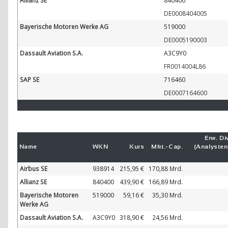
Allianz SE
840400
DE0008404005
Bayerische Motoren Werke AG
519000
DE0005190003
Dassault Aviation S.A.
A3C9Y0
FR0014004L86
SAP SE
716460
DE0007164600
Erw. Di
Name
WKN
Kurs
Mkt.-
Cap.
(Analyste
Airbus SE
938914
215,95 €
170,88 Mrd.
Allianz SE
840400
439,90 €
166,89 Mrd.
Bayerische Motoren
519000
59,16 €
35,30 Mrd.
Werke AG
Dassault Aviation S.A.
A3C9Y0
318,90 €
24,56 Mrd.