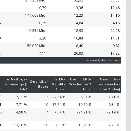
.
211.252 Mio.
32,92
35,33
3
0,79
13,36
12,46
.
141.609 Mio.
12,23
14,16
6
0,25
4,84
4,18
.
10.831 Mio.
18,93
22,28
0
2,28
16,84
14,31
.
50.020 Mio.
8,40
9,87
8
4,11
20,93
17,82
e = Analystenkonsens
ø Netto­ge­
ø EK-
Geom. EPS-
Geom. Um­
 1
Qualitäts-
winn­mar­ge
Ren­di­te
Wachs­tum
satz­wachs­
.
[1
[3
Score
tum
r]
Jahr]
[1 Jahr]
Jahre]
[3 Jahre]
3
7,11 %
13
22,84 %
6,97 %
7,71 %
1
7,71 %
10
17,24 %
19,20 %
6,34 %
6
4,98 %
7
7,07 %
-24,21 %
-2,19 %
1
13,16 %
10
0,00 %
13,25 %
2,23 %