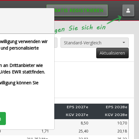
GRATIS REGISTRIEREN
nwilligung verwenden wir
Alle Aktien entfernen
Standard-Vergleich
und personalisierte
Aktualisieren
 an Drittanbieter wie
U/des EWR stattfinden.
E (Echtzeit Euro)
willigung können Sie
e
Umsatz 2028e
EPS 2027e
EPS 2028e
e
KUV 2028e
KGV 2027e
KGV 2028e
n
.
99.109 Mio.
8,50
10,70
0
1,71
25,40
20,18