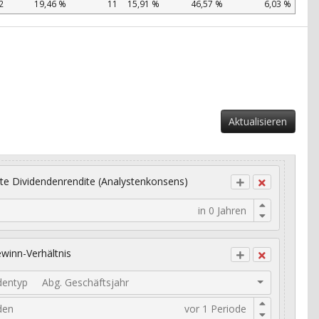
2
19,46 %
11
15,91 %
46,57 %
6,03 %
Aktualisieren
te Dividendenrendite (Analystenkonsens)
winn-Verhältnis
dentyp
Abg. Geschäftsjahr
den