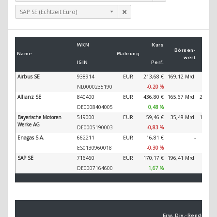
SAP SE (Echtzeit Euro)
Um
WKN
Kurs
2
Börsen­
Name
Währung
wert
ISIN
Perf.
2
Airbus SE
938914
EUR
213,68 €
169,12 Mrd.
89.32
NL0000235190
-0,20 %
Allianz SE
840400
EUR
436,80 €
165,67 Mrd.
202.34
DE0008404005
0,48 %
Bayerische Motoren
519000
EUR
59,46 €
35,48 Mrd.
138.61
Werke AG
DE0005190003
-0,83 %
Enagas S.A.
662211
EUR
16,81 €
-
87
ES0130960018
-0,30 %
SAP SE
716460
EUR
170,17 €
196,41 Mrd.
44.79
DE0007164600
1,67 %
Erw. Div.-
Ren­di­te