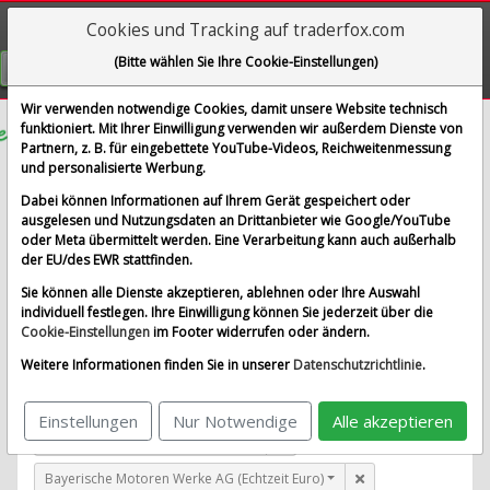
Cookies und Tracking auf traderfox.com
Visualizations
(Bitte wählen Sie Ihre Cookie-Einstellungen)
GRATIS REGISTRIEREN
Wir verwenden notwendige Cookies, damit unsere Website technisch
funktioniert. Mit Ihrer Einwilligung verwenden wir außerdem Dienste von
Partnern, z. B. für eingebettete YouTube-Videos, Reichweitenmessung
Enagas S.A.
und personalisierte Werbung.
im Vergleich mit Airbus SE, Allianz SE, Bayerische
Dabei können Informationen auf Ihrem Gerät gespeichert oder
Motoren Werke AG und 1 weitere Aktie
ausgelesen und Nutzungsdaten an Drittanbieter wie Google/YouTube
oder Meta übermittelt werden. Eine Verarbeitung kann auch außerhalb
Alle Aktien entfernen
Standard-Vergleich
der EU/des EWR stattfinden.
Aktualisieren
Sie können alle Dienste akzeptieren, ablehnen oder Ihre Auswahl
individuell festlegen. Ihre Einwilligung können Sie jederzeit über die
Cookie-Einstellungen
im Footer widerrufen oder ändern.
Enagas S.A. (Echtzeit Euro)
Weitere Informationen finden Sie in unserer
Datenschutzrichtlinie
.
Airbus SE (Echtzeit Euro)
Einstellungen
Nur Notwendige
Alle akzeptieren
Allianz SE (Echtzeit Euro)
Bayerische Motoren Werke AG (Echtzeit Euro)