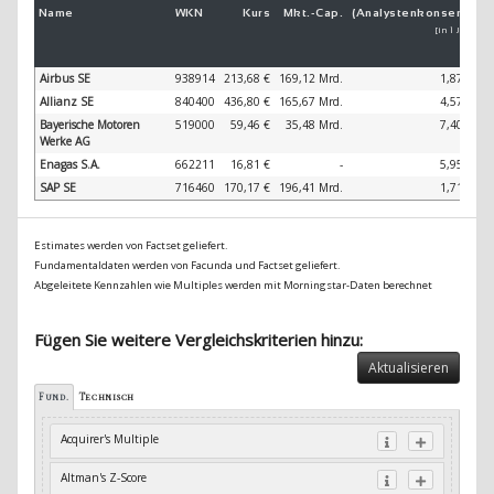
Name
WKN
Kurs
Mkt.-
Cap.
(Analystenkonsens)
(
[in 1 Jahr]
Airbus SE
938914
213,68 €
169,12 Mrd.
1,87 %
Allianz SE
840400
436,80 €
165,67 Mrd.
4,57 %
Bayerische Motoren
519000
59,46 €
35,48 Mrd.
7,40 %
Werke AG
Enagas S.A.
662211
16,81 €
-
5,95 %
SAP SE
716460
170,17 €
196,41 Mrd.
1,71 %
Estimates werden von Factset geliefert.
Fundamentaldaten werden von Facunda und Factset geliefert.
Abgeleitete Kennzahlen wie Multiples werden mit Morningstar-Daten berechnet
Fügen Sie weitere Vergleichskriterien hinzu:
Aktualisieren
Fund.
Technisch
Acquirer's Multiple
Altman's Z-Score