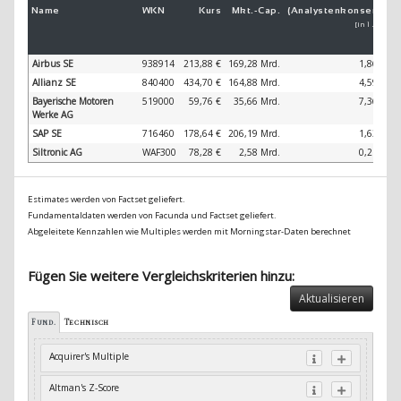
Name
WKN
Kurs
Mkt.-
Cap.
(Analystenkonsens)
(
[in 1 Jahr]
Airbus SE
938914
213,88 €
169,28 Mrd.
1,86 %
Allianz SE
840400
434,70 €
164,88 Mrd.
4,59 %
Bayerische Motoren
519000
59,76 €
35,66 Mrd.
7,36 %
Werke AG
SAP SE
716460
178,64 €
206,19 Mrd.
1,63 %
Siltronic AG
WAF300
78,28 €
2,58 Mrd.
0,21 %
Estimates werden von Factset geliefert.
Fundamentaldaten werden von Facunda und Factset geliefert.
Abgeleitete Kennzahlen wie Multiples werden mit Morningstar-Daten berechnet
Fügen Sie weitere Vergleichskriterien hinzu:
Aktualisieren
Fund.
Technisch
Acquirer's Multiple
Altman's Z-Score