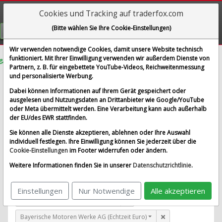
Cookies und Tracking auf traderfox.com
Visualizations
(Bitte wählen Sie Ihre Cookie-Einstellungen)
GRATIS REGISTRIEREN
Wir verwenden notwendige Cookies, damit unsere Website technisch
funktioniert. Mit Ihrer Einwilligung verwenden wir außerdem Dienste von
Partnern, z. B. für eingebettete YouTube-Videos, Reichweitenmessung
Siltronic AG
und personalisierte Werbung.
im Vergleich mit Airbus SE, Allianz SE, Bayerische
Dabei können Informationen auf Ihrem Gerät gespeichert oder
Motoren Werke AG und 1 weitere Aktie
ausgelesen und Nutzungsdaten an Drittanbieter wie Google/YouTube
oder Meta übermittelt werden. Eine Verarbeitung kann auch außerhalb
Alle Aktien entfernen
Standard-Vergleich
der EU/des EWR stattfinden.
Aktualisieren
Sie können alle Dienste akzeptieren, ablehnen oder Ihre Auswahl
individuell festlegen. Ihre Einwilligung können Sie jederzeit über die
Cookie-Einstellungen
im Footer widerrufen oder ändern.
Siltronic AG (Echtzeit Euro)
Weitere Informationen finden Sie in unserer
Datenschutzrichtlinie
.
Airbus SE (Echtzeit Euro)
Einstellungen
Nur Notwendige
Alle akzeptieren
Allianz SE (Echtzeit Euro)
Bayerische Motoren Werke AG (Echtzeit Euro)