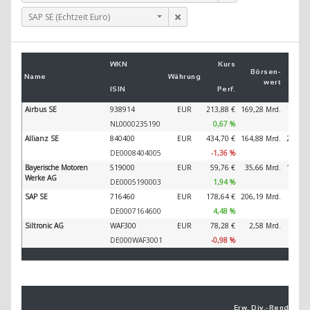
SAP SE (Echtzeit Euro)
U
WKN
Kurs
2
Börsen­
Name
Währung
wert
ISIN
Perf.
2
Airbus SE
938914
EUR
213,88 €
169,28 Mrd.
89.32
NL0000235190
0,67 %
Allianz SE
840400
EUR
434,70 €
164,88 Mrd.
202.34
DE0008404005
-1,36 %
Bayerische Motoren
519000
EUR
59,76 €
35,66 Mrd.
138.61
Werke AG
DE0005190003
1,94 %
SAP SE
716460
EUR
178,64 €
206,19 Mrd.
44.79
DE0007164600
4,48 %
Siltronic AG
WAF300
EUR
78,28 €
2,58 Mrd.
1.45
DE000WAF3001
-0,98 %
Erw. Div.-
Ren­di­te