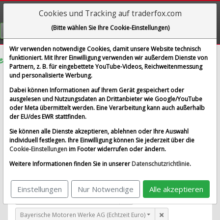
Cookies und Tracking auf traderfox.com
Visualizations
(Bitte wählen Sie Ihre Cookie-Einstellungen)
GRATIS REGISTRIEREN
Wir verwenden notwendige Cookies, damit unsere Website technisch
funktioniert. Mit Ihrer Einwilligung verwenden wir außerdem Dienste von
Partnern, z. B. für eingebettete YouTube-Videos, Reichweitenmessung
Jungheinrich AG
und personalisierte Werbung.
im Vergleich mit Airbus SE, Allianz SE, Bayerische
Dabei können Informationen auf Ihrem Gerät gespeichert oder
Motoren Werke AG und 1 weitere Aktie
ausgelesen und Nutzungsdaten an Drittanbieter wie Google/YouTube
oder Meta übermittelt werden. Eine Verarbeitung kann auch außerhalb
Alle Aktien entfernen
Standard-Vergleich
der EU/des EWR stattfinden.
Aktualisieren
Sie können alle Dienste akzeptieren, ablehnen oder Ihre Auswahl
individuell festlegen. Ihre Einwilligung können Sie jederzeit über die
Cookie-Einstellungen
im Footer widerrufen oder ändern.
Jungheinrich AG (Echtzeit Euro)
Weitere Informationen finden Sie in unserer
Datenschutzrichtlinie
.
Airbus SE (Echtzeit Euro)
Einstellungen
Nur Notwendige
Alle akzeptieren
Allianz SE (Echtzeit Euro)
Bayerische Motoren Werke AG (Echtzeit Euro)