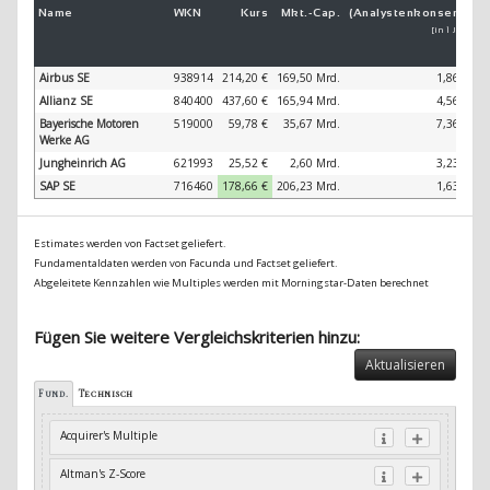
Name
WKN
Kurs
Mkt.-
Cap.
(Analystenkonsens)
(
[in 1 Jahr]
Airbus SE
938914
214,20 €
169,50 Mrd.
1,86 %
Allianz SE
840400
437,60 €
165,94 Mrd.
4,56 %
Bayerische Motoren
519000
59,78 €
35,67 Mrd.
7,36 %
Werke AG
Jungheinrich AG
621993
25,52 €
2,60 Mrd.
3,23 %
SAP SE
716460
178,62 €
206,23 Mrd.
1,63 %
Estimates werden von Factset geliefert.
Fundamentaldaten werden von Facunda und Factset geliefert.
Abgeleitete Kennzahlen wie Multiples werden mit Morningstar-Daten berechnet
Fügen Sie weitere Vergleichskriterien hinzu:
Aktualisieren
Fund.
Technisch
Acquirer's Multiple
Altman's Z-Score