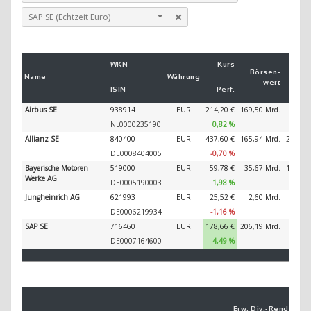
SAP SE (Echtzeit Euro)
Um
WKN
Kurs
2
Börsen­
Name
Währung
wert
ISIN
Perf.
2
Airbus SE
938914
EUR
214,20 €
169,50 Mrd.
89.32
NL0000235190
0,82 %
Allianz SE
840400
EUR
437,60 €
165,94 Mrd.
202.34
DE0008404005
-0,70 %
Bayerische Motoren
519000
EUR
59,78 €
35,67 Mrd.
138.61
Werke AG
DE0005190003
1,98 %
Jungheinrich AG
621993
EUR
25,52 €
2,60 Mrd.
5.80
DE0006219934
-1,16 %
SAP SE
716460
EUR
178,62 €
206,19 Mrd.
44.79
DE0007164600
4,47 %
Erw. Div.-
Ren­di­te