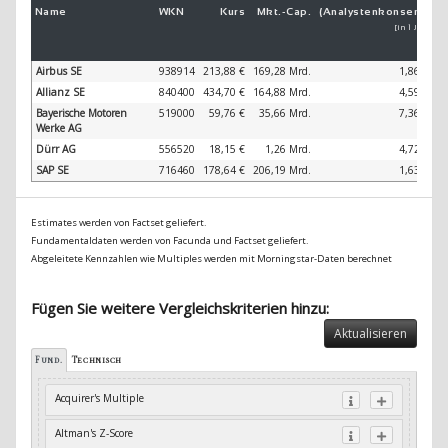
Name
WKN
Kurs
Mkt.-
Cap.
(Analystenkonsens)
(
[in 1 Jahr]
Airbus SE
938914
213,88 €
169,28 Mrd.
1,86 %
Allianz SE
840400
434,70 €
164,88 Mrd.
4,59 %
Bayerische Motoren
519000
59,76 €
35,66 Mrd.
7,36 %
Werke AG
Dürr AG
556520
18,15 €
1,26 Mrd.
4,72 %
SAP SE
716460
178,64 €
206,19 Mrd.
1,63 %
Estimates werden von Factset geliefert.
Fundamentaldaten werden von Facunda und Factset geliefert.
Abgeleitete Kennzahlen wie Multiples werden mit Morningstar-Daten berechnet
Fügen Sie weitere Vergleichskriterien hinzu:
Aktualisieren
Fund.
Technisch
Acquirer's Multiple
Altman's Z-Score