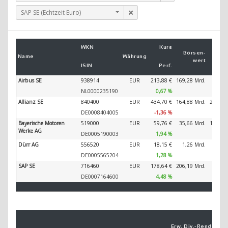
SAP SE (Echtzeit Euro)
Um
WKN
Kurs
2
Börsen­
Name
Währung
wert
ISIN
Perf.
2
Airbus SE
938914
EUR
213,88 €
169,28 Mrd.
89.32
NL0000235190
0,67 %
Allianz SE
840400
EUR
434,70 €
164,88 Mrd.
202.34
DE0008404005
-1,36 %
Bayerische Motoren
519000
EUR
59,76 €
35,66 Mrd.
138.61
Werke AG
DE0005190003
1,94 %
Dürr AG
556520
EUR
18,15 €
1,26 Mrd.
4.20
DE0005565204
1,28 %
SAP SE
716460
EUR
178,64 €
206,19 Mrd.
44.79
DE0007164600
4,48 %
Erw. Div.-
Ren­di­te