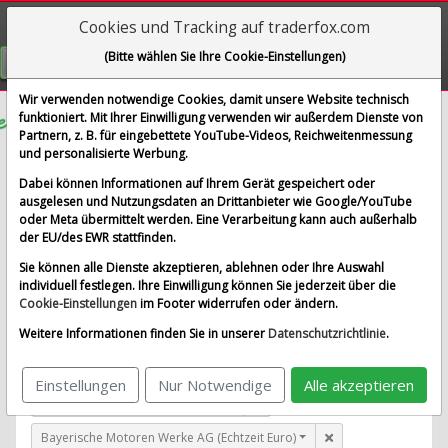
Cookies und Tracking auf traderfox.com
Visualizations
(Bitte wählen Sie Ihre Cookie-Einstellungen)
GRATIS REGISTRIEREN
Wir verwenden notwendige Cookies, damit unsere Website technisch
funktioniert. Mit Ihrer Einwilligung verwenden wir außerdem Dienste von
Partnern, z. B. für eingebettete YouTube-Videos, Reichweitenmessung
Dürr AG
und personalisierte Werbung.
im Vergleich mit Airbus SE, Allianz SE, Bayerische
Dabei können Informationen auf Ihrem Gerät gespeichert oder
Motoren Werke AG und 1 weitere Aktie
ausgelesen und Nutzungsdaten an Drittanbieter wie Google/YouTube
oder Meta übermittelt werden. Eine Verarbeitung kann auch außerhalb
Alle Aktien entfernen
Standard-Vergleich
der EU/des EWR stattfinden.
Aktualisieren
Sie können alle Dienste akzeptieren, ablehnen oder Ihre Auswahl
individuell festlegen. Ihre Einwilligung können Sie jederzeit über die
Cookie-Einstellungen
im Footer widerrufen oder ändern.
Dürr AG (Echtzeit Euro)
Weitere Informationen finden Sie in unserer
Datenschutzrichtlinie
.
Airbus SE (Echtzeit Euro)
Einstellungen
Nur Notwendige
Alle akzeptieren
Allianz SE (Echtzeit Euro)
Bayerische Motoren Werke AG (Echtzeit Euro)